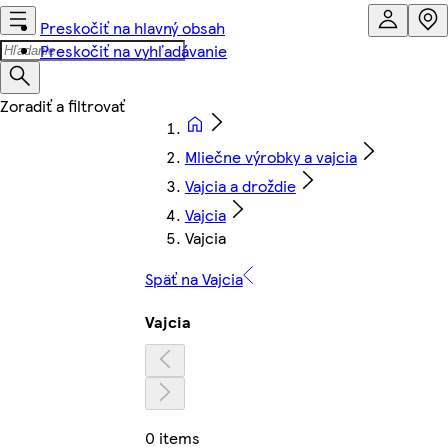
Preskočiť na hlavný obsah
Preskočiť na vyhľadávanie
Mliečne výrobky a vajcia
Vajcia a droždie
Vajcia
Vajcia
Späť na Vajcia
Vajcia
0 items