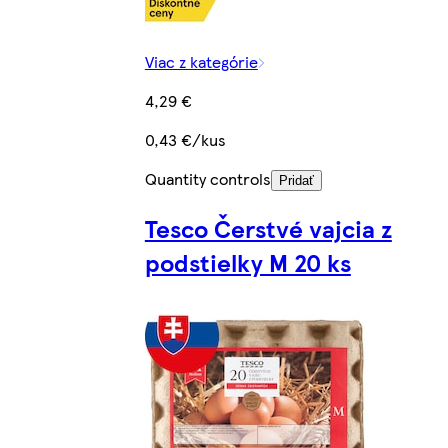
Viac z kategórie
4,29 €
0,43 €/kus
Quantity controls
Pridať
Tesco Čerstvé vajcia z
podstielky M 20 ks