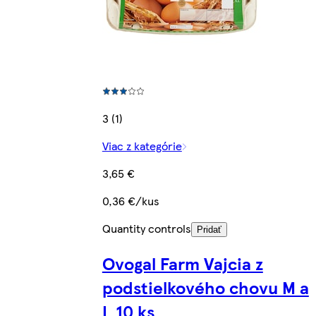
3 (1)
Viac z kategórie
3,65 €
0,36 €/kus
Quantity controls
Pridať
Ovogal Farm Vajcia z
podstielkového chovu M a
L 10 ks