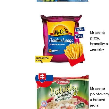
Mrazená
pizza,
hranolky a
zemiaky
Mrazené
polotovary
a hotové
jedlá