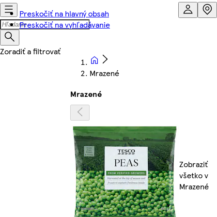
Preskočiť na hlavný obsah
Preskočiť na vyhľadávanie
Mrazené
Mrazené
Zobraziť
všetko v
Mrazené