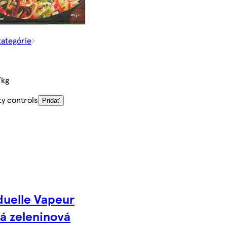
kategórie
/kg
ty controls
Pridať
uelle Vapeur
á zeleninová