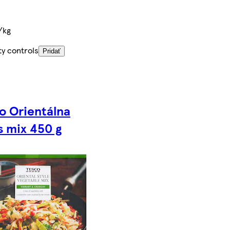
/kg
ty controls
Pridať
o Orientálna
 mix 450 g