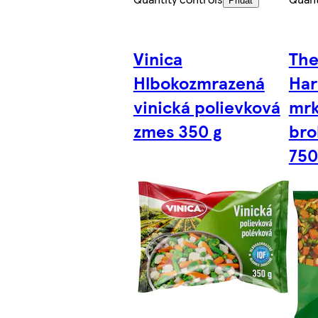
Pridať
Vinica
The
Hlbokozmrazená
Har
vinická polievková
mrk
zmes 350 g
bro
750