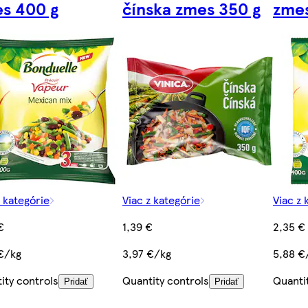
s 400 g
čínska zmes 350 g
zmes
z kategórie
Viac z kategórie
Viac z 
€
1,39 €
2,35 €
€/kg
3,97 €/kg
5,88 €
ity controls
Quantity controls
Quanti
Pridať
Pridať