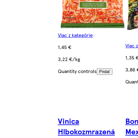
Viac z kategórie
Viac 
1,45 €
1,35 
3,22 €/kg
3,86 
Quantity controls
Pridať
Quant
Vinica
Bon
Hlbokozmrazená
Mex