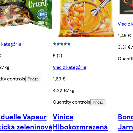
Viac z 
1,49 €
z kategórie
3,31 €
€
5 (2)
Quanti
€/kg
Viac z kategórie
ity controls
1,69 €
Pridať
4,22 €/kg
Quantity controls
Pridať
duelle Vapeur
Vinica
Bond
ická zeleninová
Hlbokozmrazená
Jarn