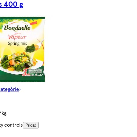
 400 g
kategórie
/kg
ty controls
Pridať