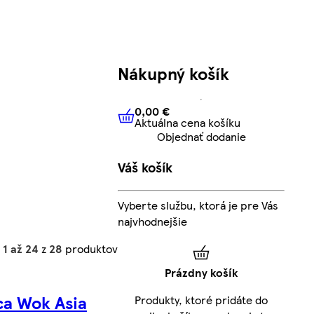
Nákupný košík
0,00 €
Aktuálna cena košíku
0,00 €
Aktuálna cena košíku
Objednať dodanie
Váš košík
Vyberte službu, ktorá je pre Vás
najvhodnejšie
h
1 až 24
z
28
produktov
Prázdny košík
ca Wok Asia
Produkty, ktoré pridáte do