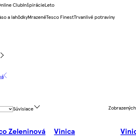
nline Club
Inšpirácie
Leto
so a lahôdky
Mrazené
Tesco Finest
Trvanlivé potraviny
vá
Zobrazenýc
Súvisiace
co Zeleninová
Vinica
Vini