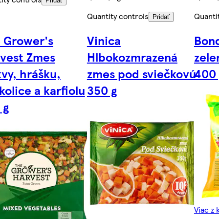
Pridať
Quantity controls
Quanti
Pridať
 Grower's
Vinica
Bond
vest Zmes
Hlbokozmrazená
zele
vy, hrášku,
zmes pod sviečkovú
400 
kolice a karfiolu
350 g
 g
Viac z 