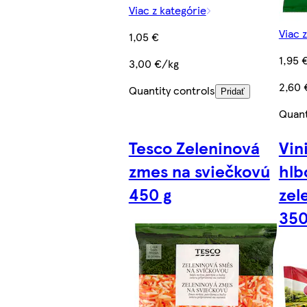
Viac z kategórie
Viac 
1,05 €
1,95 
3,00 €/kg
2,60 
Quantity controls
Pridať
Quant
Tesco Zeleninová
Vin
zmes na sviečkovú
hlb
450 g
zel
350