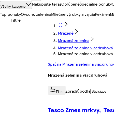
Nakupujte teraz
Obľúbené
Špeciálne ponuky
O
Všetky kategórie
Top ponuky
Ovocie, zelenina
Mliečne výrobky a vajcia
Pekáreň
Mä
Mrazené
Mrazená zelenina
Mrazená zelenina viacdruhová
Mrazená zelenina viacdruhová
Späť na Mrazená zelenina viacdruho
Mrazená zelenina viacdruhová
Zoradiť podľa
Filtre
Tesco Zmes mrkvy,
Tes