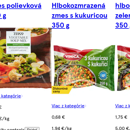
s polievková
Hlbokozmrazená
hlb
 g
zmes s kukuricou
zele
350 g
350 
z kategórie
Viac z kategórie
Viac z 
€
0,68 €
1,75 €
€/kg
1,94 €/kg
5,00 €
ity controls