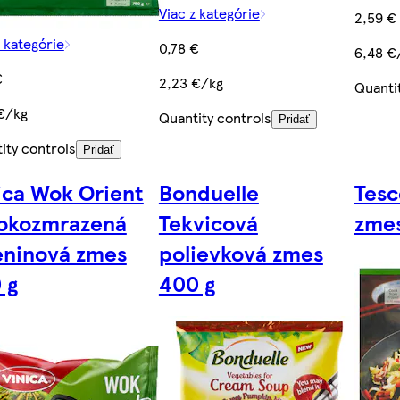
Viac z kategórie
2,59 €
z kategórie
0,78 €
6,48 €
€
2,23 €/kg
Quanti
€/kg
Quantity controls
Pridať
ity controls
Pridať
ica Wok Orient
Bonduelle
Tesc
okozmrazená
Tekvicová
zmes
eninová zmes
polievková zmes
 g
400 g