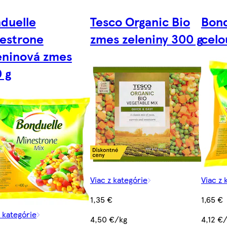
duelle
Tesco Organic Bio
Bond
estrone
zmes zeleniny 300 g
celo
eninová zmes
 g
Viac z kategórie
Viac z 
1,35 €
1,65 €
z kategórie
4,50 €/kg
4,12 €