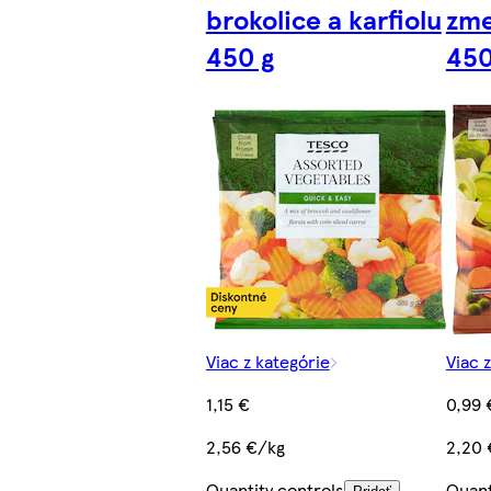
brokolice a karfiolu
zme
450 g
450
Viac z kategórie
Viac 
1,15 €
0,99 
2,56 €/kg
2,20 
Quantity controls
Quant