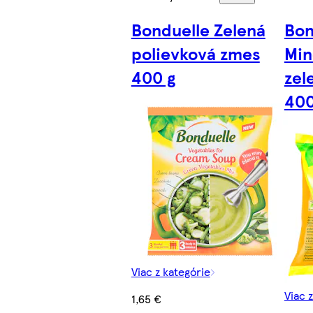
Bonduelle Zelená
Bon
polievková zmes
Min
400 g
zel
400
Viac z kategórie
Viac 
1,65 €