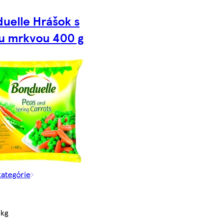
uelle Hrášok s
u mrkvou 400 g
kategórie
/kg