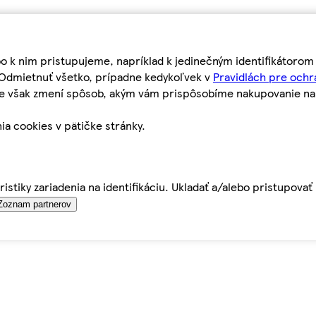
bo k nim pristupujeme, napríklad k jedinečným identifikátoro
o Odmietnuť všetko, prípadne kedykoľvek v
Pravidlách pre ochr
tie však zmení spôsob, akým vám prispôsobíme nakupovanie n
ia cookies v pätičke stránky.
istiky zariadenia na identifikáciu. Ukladať a/alebo pristupova
Zoznam partnerov