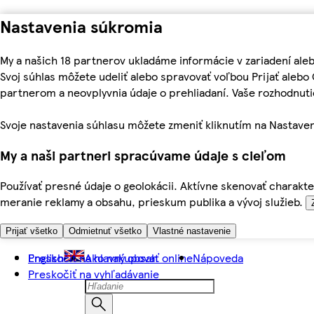
Nastavenia súkromia
My a našich 18 partnerov ukladáme informácie v zariadení ale
Svoj súhlas môžete udeliť alebo spravovať voľbou Prijať aleb
partnerom a neovplyvnia údaje o prehliadaní. Vaše rozhodnu
Svoje nastavenia súhlasu môžete zmeniť kliknutím na Nastaven
My a naši partneri spracúvame údaje s cieľom
Používať presné údaje o geolokácii. Aktívne skenovať charakter
meranie reklamy a obsahu, prieskum publika a vývoj služieb.
Prijať všetko
Odmietnuť všetko
Vlastné nastavenie
Preskočiť na hlavný obsah
English
Ako nakupovať online
Nápoveda
Preskočiť na vyhľadávanie