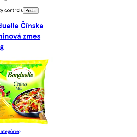
ty controls
Pridať
uelle Čínska
ninová zmes
g
kategórie