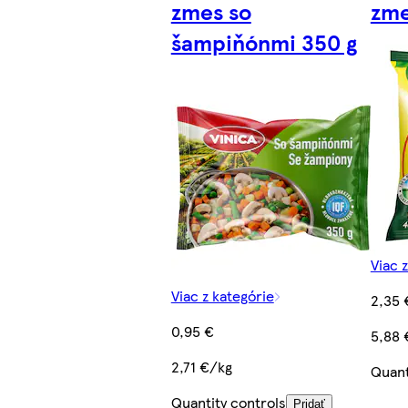
zmes so
zme
šampiňónmi 350 g
Viac 
Viac z kategórie
2,35 
0,95 €
5,88 
2,71 €/kg
Quant
Quantity controls
Pridať