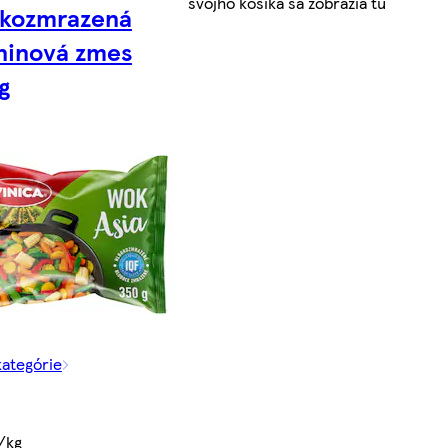
svojho košíka sa zobrazia tu
okozmrazená
ninová zmes
g
kategórie
/kg