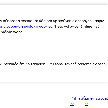
m v súboroch cookie, za účelom spracúvania osobných údajov.
anu osobných údajov a cookies.
Tieto voľby oznámime našim
a našom webe.
ť k informáciám na zariadení. Personalizovaná reklama a obsah,
Prihlásiť
Zaregistrovať
sa
sa