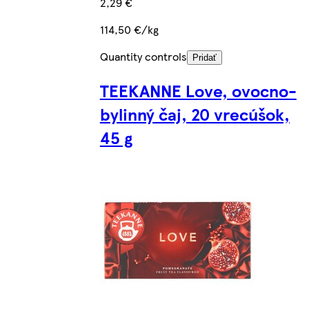
2,29 €
114,50 €/kg
Quantity controls
Pridať
TEEKANNE Love, ovocno-
bylinný čaj, 20 vrecúšok,
45 g