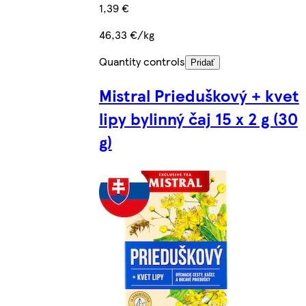
1,39 €
46,33 €/kg
Quantity controls
Pridať
Mistral Prieduškový + kvet
lipy bylinný čaj 15 x 2 g (30
g)