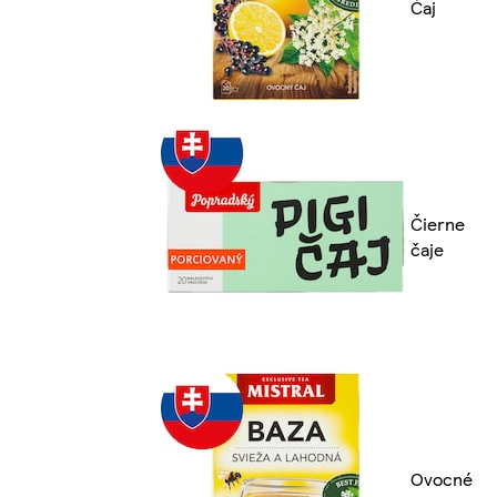
Čaj
Čierne
čaje
Ovocné