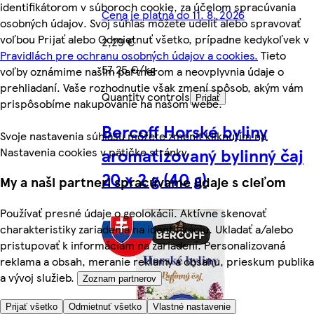
identifikátorom v súboroch cookie, za účelom spracúvania
Cena je platná do 11. 8. 2026
osobných údajov. Svoj súhlas môžete udeliť alebo spravovať
voľbou Prijať alebo Odmietnuť všetko, prípadne kedykoľvek v
2,29 €
Pravidlách pre ochranu osobných údajov a cookies.
Tieto
57,25 €/kg
voľby oznámime našim partnerom a neovplyvnia údaje o
prehliadaní. Vaše rozhodnutie však zmení spôsob, akým vám
Quantity controls
Pridať
prispôsobíme nakupovanie na našom webe.
Bercoff Horské byliny
Svoje nastavenia súhlasu môžete zmeniť kliknutím na
aromatizovaný bylinný čaj
Nastavenia cookies v pätičke stránky.
20 x 2 g (40 g)
My a naši partneri spracúvame údaje s cieľom
Používať presné údaje o geolokácii. Aktívne skenovať
charakteristiky zariadenia na identifikáciu. Ukladať a/alebo
pristupovať k informáciám na zariadení. Personalizovaná
reklama a obsah, meranie reklamy a obsahu, prieskum publika
a vývoj služieb.
Zoznam partnerov
Prijať všetko
Odmietnuť všetko
Vlastné nastavenie