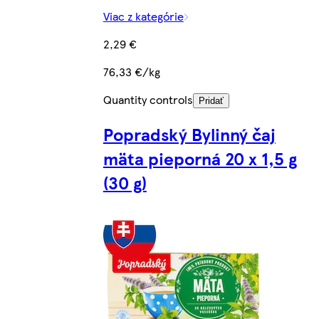
Viac z kategórie
2,29 €
76,33 €/kg
Quantity controls
Pridať
Popradský Bylinný čaj
mäta pieporná 20 x 1,5 g
(30 g)