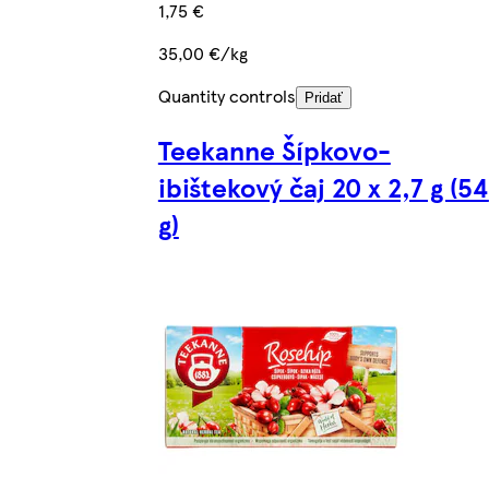
1,75 €
35,00 €/kg
Quantity controls
Pridať
Teekanne Šípkovo-
ibištekový čaj 20 x 2,7 g (54
g)