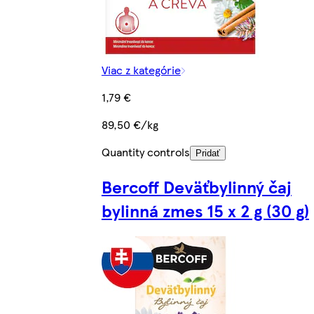
Viac z kategórie
1,79 €
89,50 €/kg
Quantity controls
Pridať
Bercoff Deväťbylinný čaj
bylinná zmes 15 x 2 g (30 g)