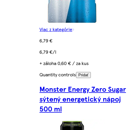
Viac z kategórie
6,79 €
6,79 €/l
+ záloha 0,60 € / za kus
Quantity controls
Pridať
Monster Energy Zero Sugar
sýtený energetický nápoj
500 ml