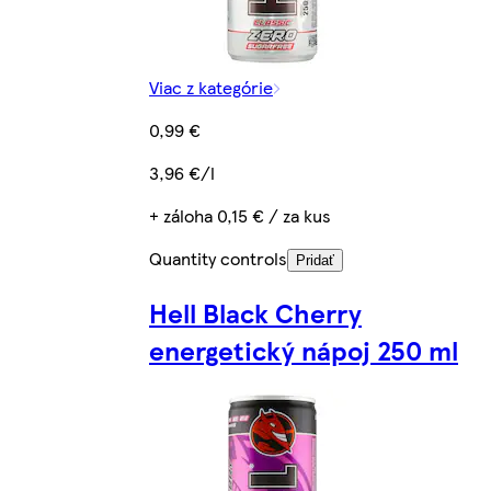
Viac z kategórie
0,99 €
3,96 €/l
+ záloha 0,15 € / za kus
Quantity controls
Pridať
Hell Black Cherry
energetický nápoj 250 ml