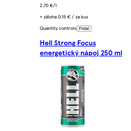
2,70 €/l
+ záloha 0,15 € / za kus
Quantity controls
Pridať
Hell Strong Focus
energetický nápoj 250 ml