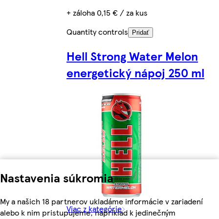
+ záloha 0,15 € / za kus
Quantity controls
Pridať
Hell Strong Water Melon
energetický nápoj 250 ml
Nastavenia súkromia
My a našich 18 partnerov ukladáme informácie v zariadení
Viac z kategórie
alebo k nim pristupujeme, napríklad k jedinečným