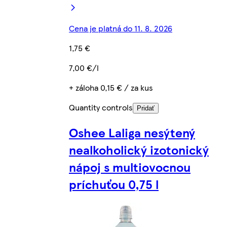
Cena je platná do 11. 8. 2026
1,75 €
7,00 €/l
+ záloha 0,15 € / za kus
Quantity controls
Pridať
Oshee Laliga nesýtený
nealkoholický izotonický
nápoj s multiovocnou
príchuťou 0,75 l