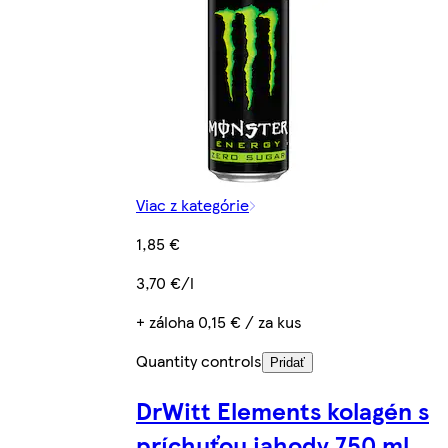
Viac z kategórie
1,85 €
3,70 €/l
+ záloha 0,15 € / za kus
Quantity controls
Pridať
DrWitt Elements kolagén s
príchuťou jahody 750 ml