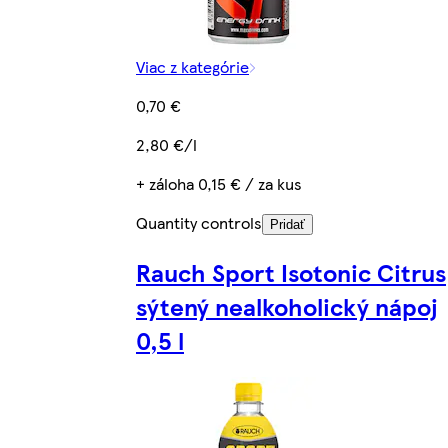
Viac z kategórie
0,70 €
2,80 €/l
+ záloha 0,15 € / za kus
Quantity controls
Pridať
Rauch Sport Isotonic Citrus
sýtený nealkoholický nápoj
0,5 l