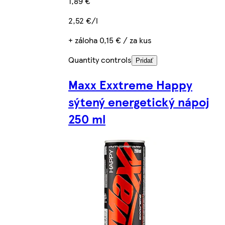
1,89 €
2,52 €/l
+ záloha 0,15 € / za kus
Quantity controls
Pridať
Maxx Exxtreme Happy
sýtený energetický nápoj
250 ml