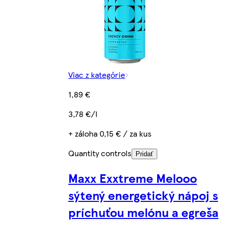
Viac z kategórie
1,89 €
3,78 €/l
+ záloha 0,15 € / za kus
Quantity controls
Pridať
Maxx Exxtreme Melooo
sýtený energetický nápoj s
príchuťou melónu a egreša