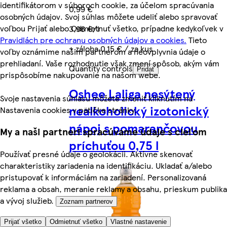
identifikátorom v súboroch cookie, za účelom spracúvania
0,99 €
osobných údajov. Svoj súhlas môžete udeliť alebo spravovať
voľbou Prijať alebo Odmietnuť všetko, prípadne kedykoľvek v
3,96 €/l
Pravidlách pre ochranu osobných údajov a cookies.
Tieto
+ záloha 0,15 € / za kus
voľby oznámime našim partnerom a neovplyvnia údaje o
prehliadaní. Vaše rozhodnutie však zmení spôsob, akým vám
Quantity controls
Pridať
prispôsobíme nakupovanie na našom webe.
Oshee Laliga nesýtený
Svoje nastavenia súhlasu môžete zmeniť kliknutím na
nealkoholický izotonický
Nastavenia cookies v pätičke stránky.
nápoj s pomarančovou
My a naši partneri spracúvame údaje s cieľom
príchuťou 0,75 l
Používať presné údaje o geolokácii. Aktívne skenovať
charakteristiky zariadenia na identifikáciu. Ukladať a/alebo
pristupovať k informáciám na zariadení. Personalizovaná
reklama a obsah, meranie reklamy a obsahu, prieskum publika
a vývoj služieb.
Zoznam partnerov
Prijať všetko
Odmietnuť všetko
Vlastné nastavenie