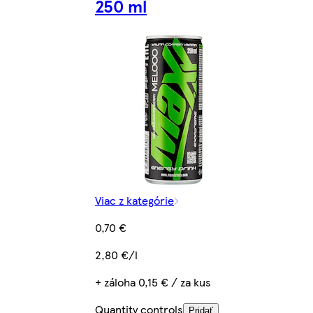
250 ml
Viac z kategórie
0,70 €
2,80 €/l
+ záloha 0,15 € / za kus
Quantity controls
Pridať