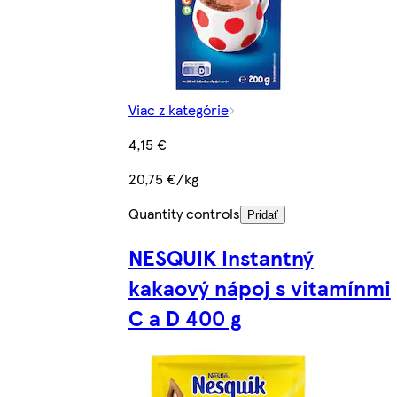
Viac z kategórie
4,15 €
20,75 €/kg
Quantity controls
Pridať
NESQUIK Instantný
kakaový nápoj s vitamínmi
C a D 400 g