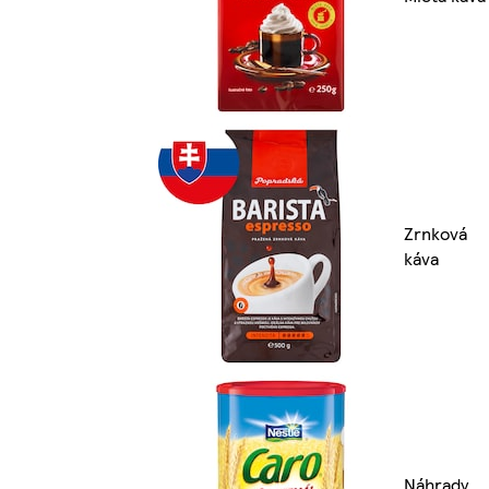
Zrnková
káva
Náhrady