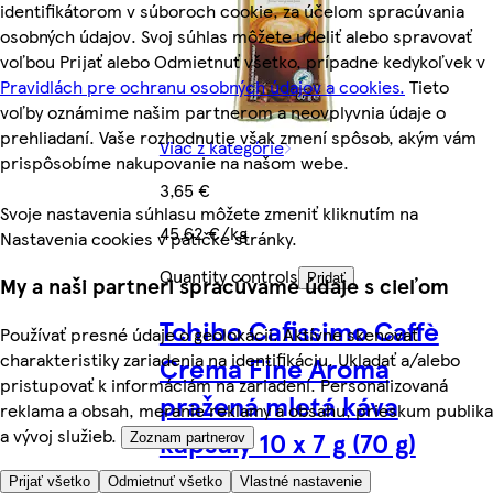
identifikátorom v súboroch cookie, za účelom spracúvania
osobných údajov. Svoj súhlas môžete udeliť alebo spravovať
voľbou Prijať alebo Odmietnuť všetko, prípadne kedykoľvek v
Pravidlách pre ochranu osobných údajov a cookies.
Tieto
voľby oznámime našim partnerom a neovplyvnia údaje o
prehliadaní. Vaše rozhodnutie však zmení spôsob, akým vám
Viac z kategórie
prispôsobíme nakupovanie na našom webe.
3,65 €
Svoje nastavenia súhlasu môžete zmeniť kliknutím na
45,62 €/kg
Nastavenia cookies v pätičke stránky.
Quantity controls
Pridať
My a naši partneri spracúvame údaje s cieľom
Tchibo Cafissimo Caffè
Používať presné údaje o geolokácii. Aktívne skenovať
charakteristiky zariadenia na identifikáciu. Ukladať a/alebo
Crema Fine Aroma
pristupovať k informáciám na zariadení. Personalizovaná
pražená mletá káva
reklama a obsah, meranie reklamy a obsahu, prieskum publika
a vývoj služieb.
kapsuly 10 x 7 g (70 g)
Zoznam partnerov
Prijať všetko
Odmietnuť všetko
Vlastné nastavenie