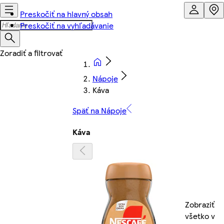
Preskočiť na hlavný obsah
Preskočiť na vyhľadávanie
Nápoje
Káva
Späť na Nápoje
Káva
Zobraziť
všetko v