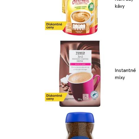
kávy
Instantné
mixy