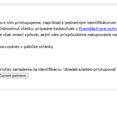
bo k nim pristupujeme, napríklad k jedinečným identifikátoro
o Odmietnuť všetko, prípadne kedykoľvek v
Pravidlách pre ochr
tie však zmení spôsob, akým vám prispôsobíme nakupovanie n
ia cookies v pätičke stránky.
istiky zariadenia na identifikáciu. Ukladať a/alebo pristupova
Zoznam partnerov