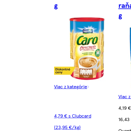
g
raň
g
Viac z kategórie
Viac z
4,19 €
4,79 € s Clubcard
16,43
(23,95 €/kg)
Quant