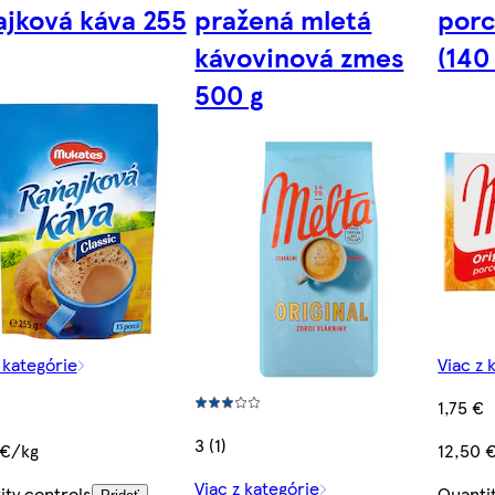
ajková káva 255
pražená mletá
porc
kávovinová zmes
(140 
500 g
 kategórie
Viac z 
1,75 €
3 (1)
 €/kg
12,50 
Viac z kategórie
ity controls
Quanti