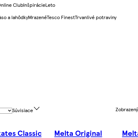
nline Club
Inšpirácie
Leto
so a lahôdky
Mrazené
Tesco Finest
Trvanlivé potraviny
Zobrazen
Súvisiace
ates Classic
Melta Original
Melt