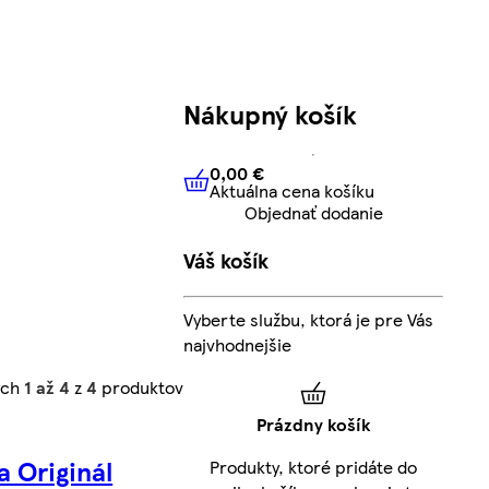
Nákupný košík
0,00 €
Aktuálna cena košíku
0,00 €
Aktuálna cena košíku
Objednať dodanie
Váš košík
Vyberte službu, ktorá je pre Vás
najvhodnejšie
ých
1 až 4
z
4
produktov
Prázdny košík
a Originál
Produkty, ktoré pridáte do