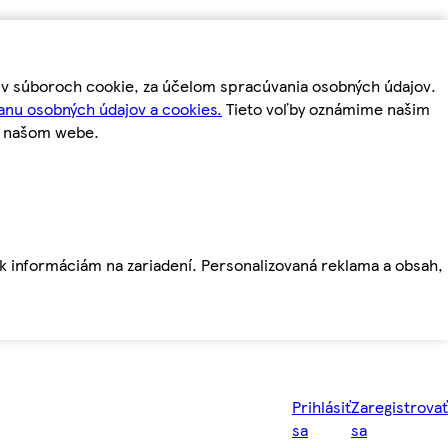
m v súboroch cookie, za účelom spracúvania osobných údajov.
anu osobných údajov a cookies.
Tieto voľby oznámime našim
a našom webe.
ť k informáciám na zariadení. Personalizovaná reklama a obsah,
Prihlásiť
Zaregistrovať
sa
sa