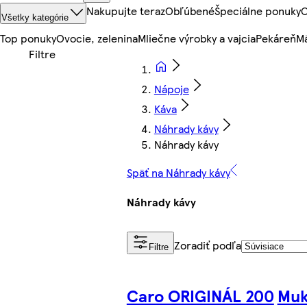
Nakupujte teraz
Obľúbené
Špeciálne ponuky
O
Všetky kategórie
Top ponuky
Ovocie, zelenina
Mliečne výrobky a vajcia
Pekáreň
Mä
Nápoje
Káva
Náhrady kávy
Náhrady kávy
Späť na Náhrady kávy
Náhrady kávy
Zoradiť podľa
Filtre
Caro ORIGINÁL 200
Muk