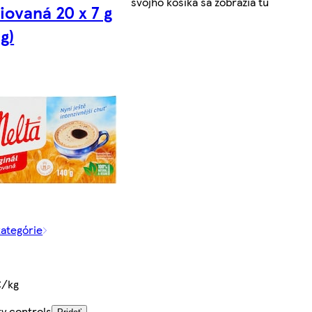
svojho košíka sa zobrazia tu
iovaná 20 x 7 g
g)
kategórie
€/kg
ty controls