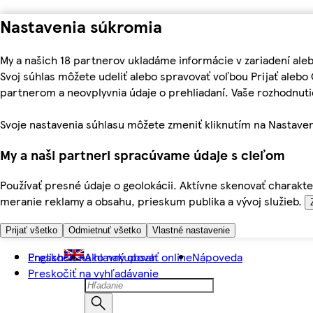
Nastavenia súkromia
My a našich 18 partnerov ukladáme informácie v zariadení ale
Svoj súhlas môžete udeliť alebo spravovať voľbou Prijať aleb
partnerom a neovplyvnia údaje o prehliadaní. Vaše rozhodnu
Svoje nastavenia súhlasu môžete zmeniť kliknutím na Nastaven
My a naši partneri spracúvame údaje s cieľom
Používať presné údaje o geolokácii. Aktívne skenovať charakter
meranie reklamy a obsahu, prieskum publika a vývoj služieb.
Prijať všetko
Odmietnuť všetko
Vlastné nastavenie
Preskočiť na hlavný obsah
English
Ako nakupovať online
Nápoveda
Preskočiť na vyhľadávanie