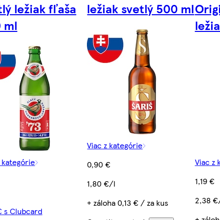
lý ležiak fľaša
ležiak svetlý 500 ml
Orig
 ml
ležia
Viac z kategórie
z kategórie
Viac z 
0,90 €
1,19 €
1,80 €/l
2,38 €
+ záloha 0,13 € / za kus
€ s Clubcard
+ záloh