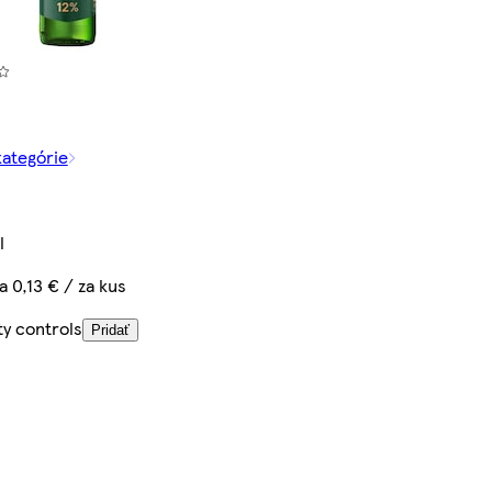
kategórie
l
a 0,13 € / za kus
ty controls
Pridať