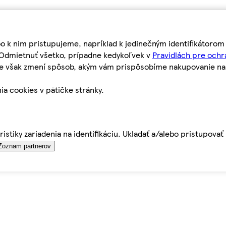
bo k nim pristupujeme, napríklad k jedinečným identifikátoro
o Odmietnuť všetko, prípadne kedykoľvek v
Pravidlách pre ochr
tie však zmení spôsob, akým vám prispôsobíme nakupovanie n
ia cookies v pätičke stránky.
istiky zariadenia na identifikáciu. Ukladať a/alebo pristupova
Zoznam partnerov