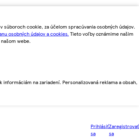
m v súboroch cookie, za účelom spracúvania osobných údajov.
anu osobných údajov a cookies.
Tieto voľby oznámime našim
a našom webe.
ť k informáciám na zariadení. Personalizovaná reklama a obsah,
Prihlásiť
Zaregistrovať
sa
sa