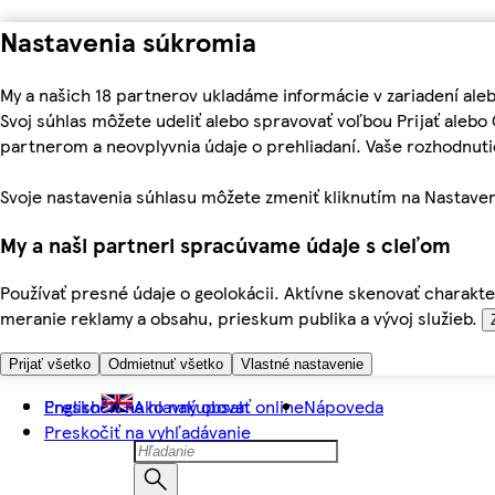
Nastavenia súkromia
My a našich 18 partnerov ukladáme informácie v zariadení ale
Svoj súhlas môžete udeliť alebo spravovať voľbou Prijať aleb
partnerom a neovplyvnia údaje o prehliadaní. Vaše rozhodnu
Svoje nastavenia súhlasu môžete zmeniť kliknutím na Nastaven
My a naši partneri spracúvame údaje s cieľom
Používať presné údaje o geolokácii. Aktívne skenovať charakter
meranie reklamy a obsahu, prieskum publika a vývoj služieb.
Prijať všetko
Odmietnuť všetko
Vlastné nastavenie
Preskočiť na hlavný obsah
English
Ako nakupovať online
Nápoveda
Preskočiť na vyhľadávanie