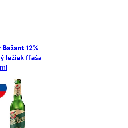
ý Bažant 12%
lý ležiak fľaša
 ml