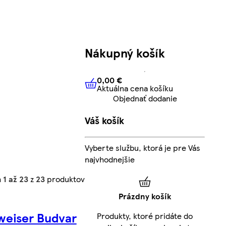
Nákupný košík
0,00 €
Aktuálna cena košíku
0,00 €
Aktuálna cena košíku
Objednať dodanie
Váš košík
Vyberte službu, ktorá je pre Vás
najvhodnejšie
h
1 až 23
z
23
produktov
Prázdny košík
eiser Budvar
Produkty, ktoré pridáte do