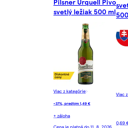
Pilsner Urquell Pivo
svet
svetlý ležiak 500 ml
500
Viac z kategórie
Viac 
-37%, predtým 1,49 €
+ záloha
0,69 
Cena je platná do 11. 8. 2026