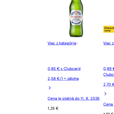
Viac z kategórie
Viac 
0,85 € s Clubcard
0,89 
Clubc
2,58 €/l + záloha
2,70 
Cena je platná do 11. 8. 2026
Cena 
1,25 €
1,19 €