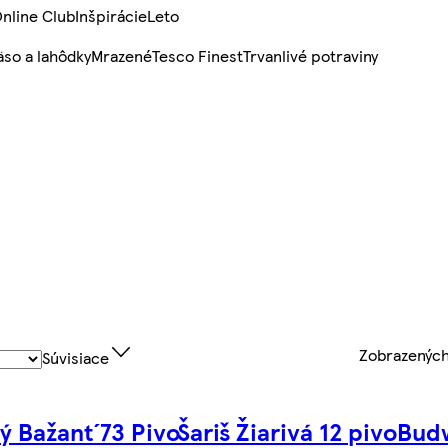
nline Club
Inšpirácie
Leto
so a lahôdky
Mrazené
Tesco Finest
Trvanlivé potraviny
Zobrazenýc
Súvisiace
tý Bažant´73 Pivo
Šariš Žiarivá 12 pivo
Budw