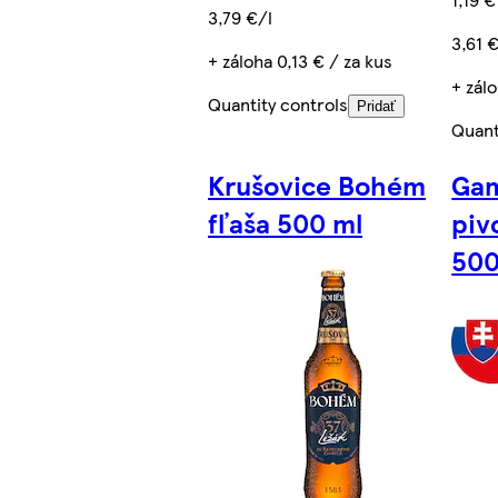
3,79 €/l
3,61 
+ záloha 0,13 € / za kus
+ zálo
Quantity controls
Pridať
Quant
Krušovice Bohém
Gam
fľaša 500 ml
piv
500