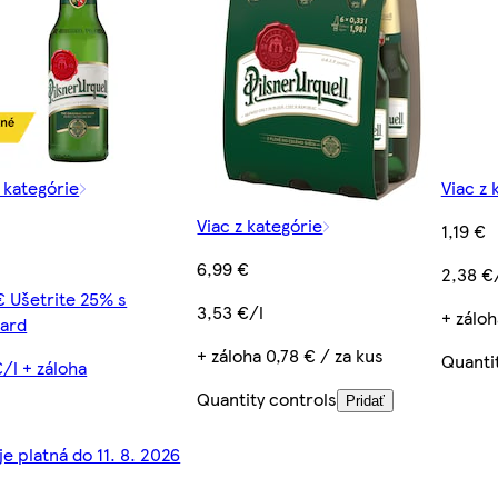
z kategórie
Viac z 
Viac z kategórie
1,19 €
6,99 €
2,38 €
€ Ušetrite 25% s
3,53 €/l
+ záloh
ard
+ záloha 0,78 € / za kus
Quanti
€/l + záloha
Quantity controls
Pridať
je platná do 11. 8. 2026