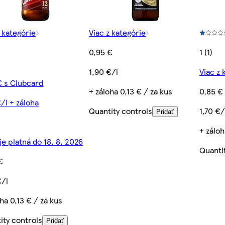
z kategórie
Viac z kategórie
0,95 €
1 (1)
1,90 €/l
Viac z 
€ s Clubcard
+ záloha 0,13 € / za kus
0,85 €
€/l + záloha
Quantity controls
1,70 €/
Pridať
+ záloh
je platná do 18. 8. 2026
Quanti
€
€/l
ha 0,13 € / za kus
ity controls
Pridať