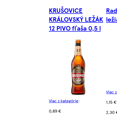
KRUŠOVICE
Rad
KRÁLOVSKÝ LEŽÁK
leži
12 PIVO fľaša 0,5 l
Viac 
Viac z kategórie
1,15 €
0,89 €
2,30 