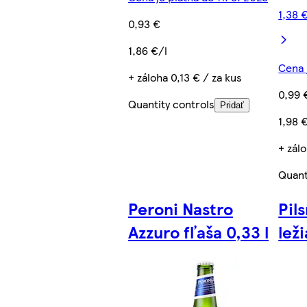
1,38 
0,93 €
1,86 €/l
Cena 
+ záloha 0,13 € / za kus
0,99 
Quantity controls
Pridať
1,98 
+ zálo
Quant
Peroni Nastro
Pil
Azzuro fľaša 0,33 l
lež