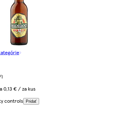
kategórie
/l
a 0,13 € / za kus
ty controls
Pridať