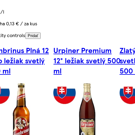
€/l
ha 0,13 € / za kus
ity controls
Pridať
brinus Plná 12
Urpiner Premium
Zlat
o ležiak svetlý
12° ležiak svetlý 500
svet
 ml
ml
500