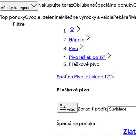
Nakupujte teraz
Obľúbené
Špeciálne ponuky
O
Všetky kategórie
Top ponuky
Ovocie, zelenina
Mliečne výrobky a vajcia
Pekáreň
Mä
Nápoje
Pivo
Pivo ležiak do 12°
Fľaškové pivo
Späť na Pivo ležiak do 12°
Fľaškové pivo
Zoradiť podľa
Filtre
Špeciálna ponuka
Zla