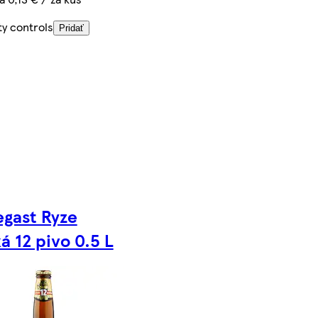
ty controls
Pridať
gast Ryze
á 12 pivo 0.5 L