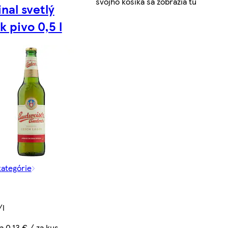
svojho košíka sa zobrazia tu
inal svetlý
k pivo 0,5 l
kategórie
/l
a 0,13 € / za kus