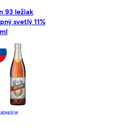
n 93 ležiak
pný svetlý 11%
 ml
kategórie