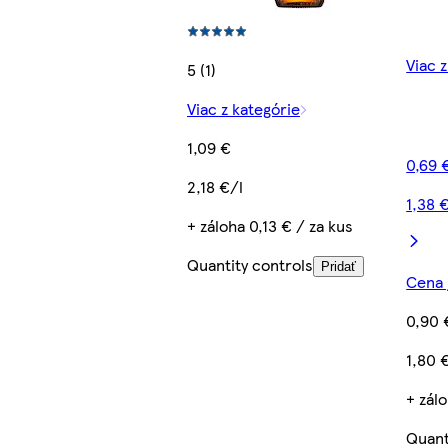
Viac 
5 (1)
Viac z kategórie
1,09 €
0,69 
2,18 €/l
1,38 
+ záloha 0,13 € / za kus
Quantity controls
Pridať
Cena 
0,90 
1,80 
+ zálo
Quant