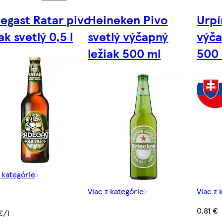
egast Ratar pivo
Heineken Pivo
Urpí
ak svetlý 0,5 l
svetlý výčapný
výča
ležiak 500 ml
500
z kategórie
Viac z kategórie
Viac z 
0,81 €
€/l