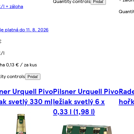
Quantity controls
Pridať
€/l + záloha
Quanti
je platná do 11. 8. 2026
€
€/l
ha 0,13 € / za kus
ity controls
Pridať
sner Urquell Pivo
Pilsner Urquell Pivo
Rade
iak svetlý 330 ml
ležiak svetlý 6 x
hořk
0,33 l (1,98 l)