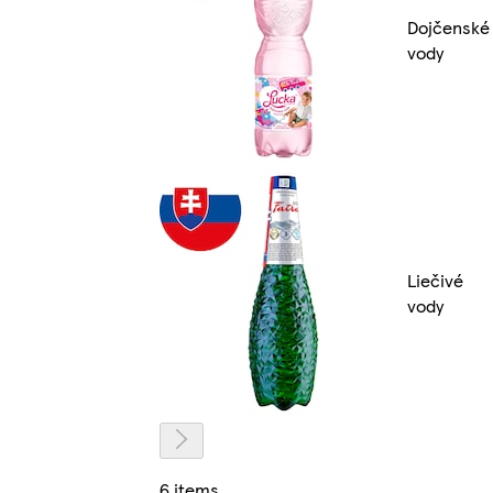
Dojčenské
vody
Liečivé
vody
6 items