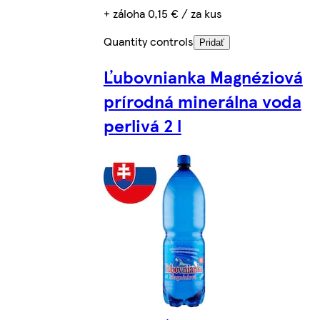
+ záloha 0,15 € / za kus
Quantity controls
Pridať
Ľubovnianka Magnéziová
prírodná minerálna voda
perlivá 2 l