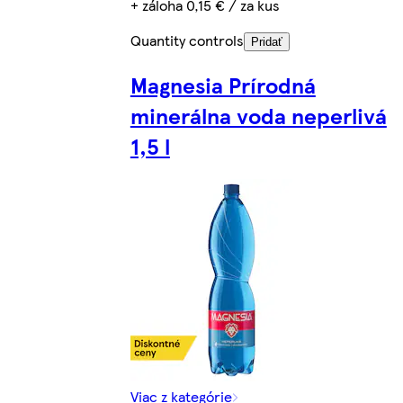
+ záloha 0,15 € / za kus
Quantity controls
Pridať
Magnesia Prírodná
minerálna voda neperlivá
1,5 l
Viac z kategórie