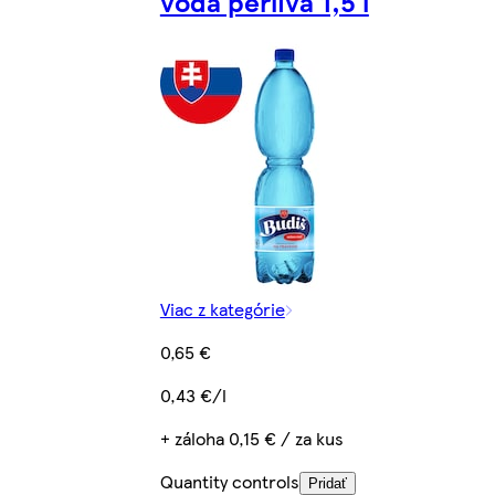
voda perlivá 1,5 l
Viac z kategórie
0,65 €
0,43 €/l
+ záloha 0,15 € / za kus
Quantity controls
Pridať