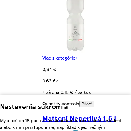
Viac z kategórie
0,94 €
0,63 €/l
+ záloha 0,15 € / za kus
Quantity controls
Nastavenia súkromia
Pridať
Mattoni Neperlivá 1,5 l
My a našich 18 partnerov ukladáme informácie v zariadení
alebo k nim pristupujeme, napríklad k jedinečným