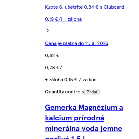
Kúpte 6, ušetrite 0,84 € s Clubcard
0,19 €/l + záloha
Cena je platná do 11. 8. 2026
0,42 €
0,28 €/l
+ záloha 0,15 € / za kus
Quantity controls
Pridať
Gemerka Magnézium a
kalcium prírodná
minerálna voda jemne
perlivá 1,5 l