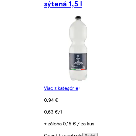
sýtená 1,5 l
Viac z kategórie
0,94 €
0,63 €/l
+ záloha 0,15 € / za kus
Quantity controls
Pridať