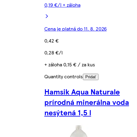
0,19 €/l + záloha
Cena je platná do 11. 8. 2026
0,42 €
0,28 €/l
+ záloha 0,15 € / za kus
Quantity controls
Pridať
Hamsik Aqua Naturale
prírodná minerálna voda
nesýtená 1,5 l