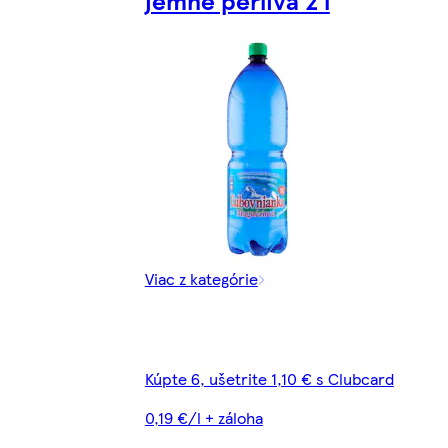
jemne perlivá 2 l
Viac z kategórie
Kúpte 6, ušetrite 1,10 € s Clubcard
0,19 €/l + záloha