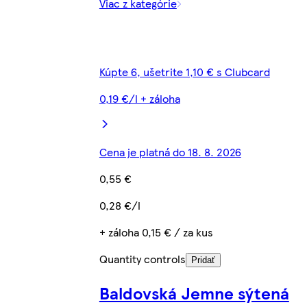
Viac z kategórie
Kúpte 6, ušetrite 1,10 € s Clubcard
0,19 €/l + záloha
Cena je platná do 18. 8. 2026
0,55 €
0,28 €/l
+ záloha 0,15 € / za kus
Quantity controls
Pridať
Baldovská Jemne sýtená