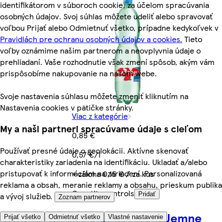
identifikátorom v súboroch cookie, za účelom spracúvania
osobných údajov. Svoj súhlas môžete udeliť alebo spravovať
voľbou Prijať alebo Odmietnuť všetko, prípadne kedykoľvek v
Pravidlách pre ochranu osobných údajov a cookies.
Tieto
voľby oznámime našim partnerom a neovplyvnia údaje o
prehliadaní. Vaše rozhodnutie však zmení spôsob, akým vám
prispôsobíme nakupovanie na našom webe.
Svoje nastavenia súhlasu môžete zmeniť kliknutím na
Nastavenia cookies v pätičke stránky.
Viac z kategórie
My a naši partneri spracúvame údaje s cieľom
0,85 €
Používať presné údaje o geolokácii. Aktívne skenovať
0,57 €/l
charakteristiky zariadenia na identifikáciu. Ukladať a/alebo
pristupovať k informáciám na zariadení. Personalizovaná
+ záloha 0,15 € / za kus
reklama a obsah, meranie reklamy a obsahu, prieskum publika
Quantity controls
Pridať
a vývoj služieb.
Zoznam partnerov
Kláštorná Kalcia Jemne
Prijať všetko
Odmietnuť všetko
Vlastné nastavenie