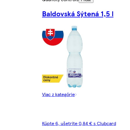
Baldovská Sýtená 1,5 l
Viac z kategórie
Kúpte 6, ušetrite 0,84 € s Clubcard