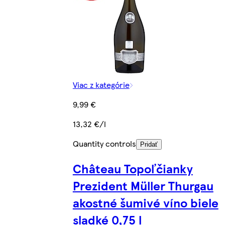
Viac z kategórie
9,99 €
13,32 €/l
Quantity controls
Pridať
Château Topoľčianky
Prezident Müller Thurgau
akostné šumivé víno biele
sladké 0,75 l