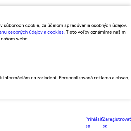
m v súboroch cookie, za účelom spracúvania osobných údajov.
anu osobných údajov a cookies.
Tieto voľby oznámime našim
a našom webe.
ť k informáciám na zariadení. Personalizovaná reklama a obsah,
Prihlásiť
Zaregistrovať
sa
sa