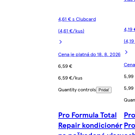
4,61 € s Clubcard
4,19 
(4,61 €/kus)
(4,19
Cena je platná do 18. 8. 2026
Cena 
6,59 €
5,99
6,59 €/kus
5,99
Quantity controls
Pridať
Quant
Pro Formula Total
Pro
Repair kondicionér
Pr
na poškodené vlasy
oc