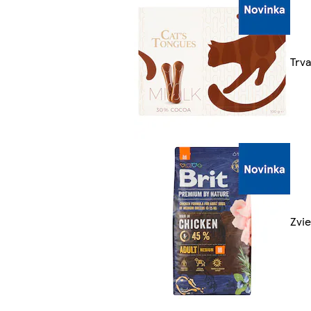
Trva
Zvie