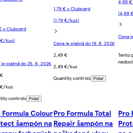
4,89 €
1,79 € s Clubcard
(4,89 
(1,79 €/kus)
€ s Clubcard
Cena j
 €/kus)
Cena je platná do 19. 8. 2026
2,49 €
Tento 
nedos
je platná do 25. 8. 2026
2,49 €/kus
 €
Quantity controls
Pridať
 €/kus
ity controls
Pridať
 Formula Colour
Pro Formula Total
Pro 
otect šampón na
Repair šampón na
Prot
hranu farbených
poškodené vlasy
na 