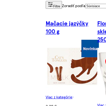
Zoradiť podľa
Filtre
Mačacie jazýčky
Flo
100 g
skl
250
Viac z kategórie
Viac 