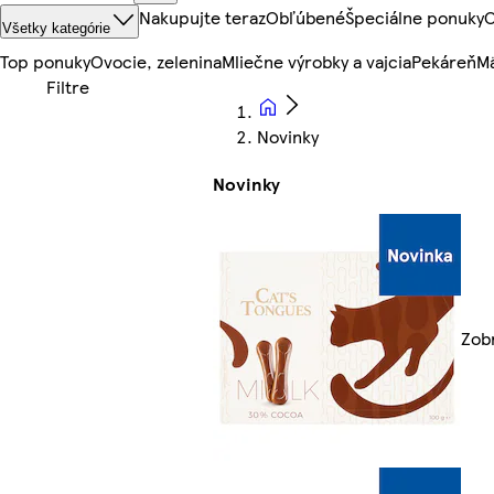
Nakupujte teraz
Obľúbené
Špeciálne ponuky
O
Všetky kategórie
Top ponuky
Ovocie, zelenina
Mliečne výrobky a vajcia
Pekáreň
Mä
Novinky
Novinky
Zobr