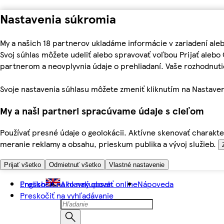
Nastavenia súkromia
My a našich 18 partnerov ukladáme informácie v zariadení ale
Svoj súhlas môžete udeliť alebo spravovať voľbou Prijať aleb
partnerom a neovplyvnia údaje o prehliadaní. Vaše rozhodnu
Svoje nastavenia súhlasu môžete zmeniť kliknutím na Nastaven
My a naši partneri spracúvame údaje s cieľom
Používať presné údaje o geolokácii. Aktívne skenovať charakter
meranie reklamy a obsahu, prieskum publika a vývoj služieb.
Prijať všetko
Odmietnuť všetko
Vlastné nastavenie
Preskočiť na hlavný obsah
English
Ako nakupovať online
Nápoveda
Preskočiť na vyhľadávanie