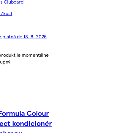
 s Clubcard
€/kus)
e platná do 18. 8. 2026
produkt je momentálne
tupný
Formula Colour
ect kondicionér
ochranu