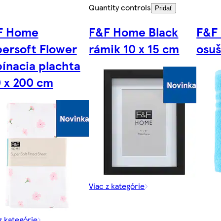
Quantity controls
Pridať
F Home
F&F Home Black
F&F
ersoft Flower
rámik 10 x 15 cm
osuš
ínacia plachta
 x 200 cm
Viac z kategórie
z kategórie