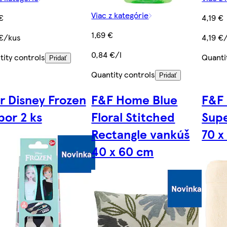
Viac z kategórie
€
4,19 €
1,69 €
 €/kus
4,19 €
0,84 €/l
ity controls
Quanti
Pridať
Quantity controls
Pridať
r Disney Frozen
F&F Home Blue
F&F
bor 2 ks
Floral Stitched
Supe
Rectangle vankúš
70 x
40 x 60 cm