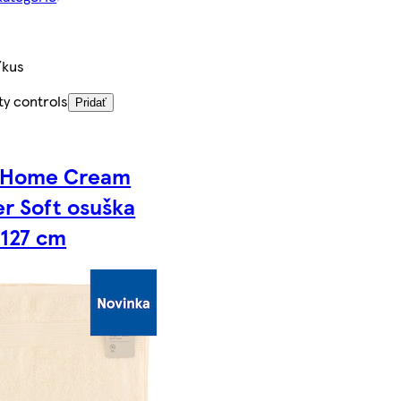
/kus
ty controls
Pridať
 Home Cream
r Soft osuška
 127 cm