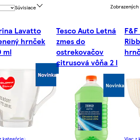
Zobrazených
Súvisiace
rina Lavatto
Tesco Auto Letná
F&F
enený hrnček
zmes do
Rib
 ml
ostrekovačov
hrn
citrusová vôňa 2 l
z kategórie
Viac z 