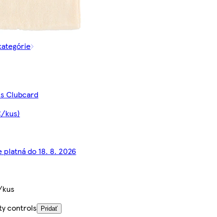
kategórie
 s Clubcard
€/kus)
e platná do 18. 8. 2026
/kus
ty controls
Pridať