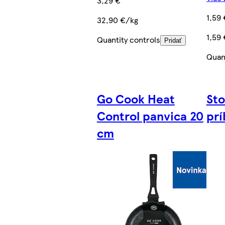
3,29 €
1,59 
32,90 €/kg
1,59
Quantity controls
Pridať
Quant
Go Cook Heat
Sto
Control panvica 20
prí
cm