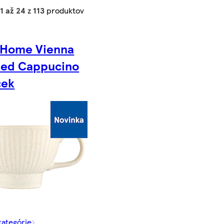
1 až 24
z
113
produktov
 Home Vienna
bed Cappucino
ček
kategórie