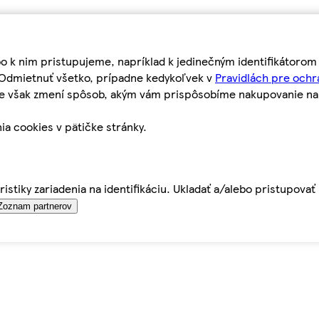
bo k nim pristupujeme, napríklad k jedinečným identifikátoro
o Odmietnuť všetko, prípadne kedykoľvek v
Pravidlách pre ochr
tie však zmení spôsob, akým vám prispôsobíme nakupovanie n
ia cookies v pätičke stránky.
istiky zariadenia na identifikáciu. Ukladať a/alebo pristupova
Zoznam partnerov