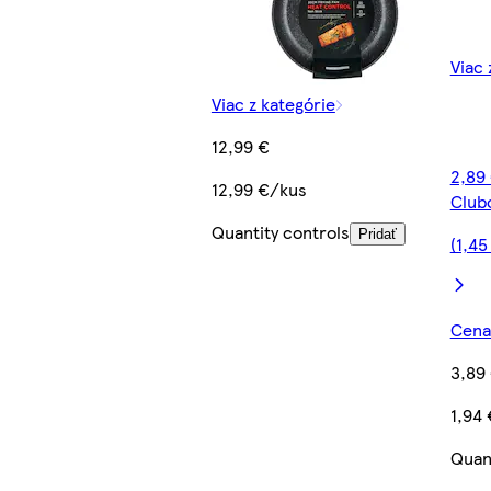
Viac 
Viac z kategórie
12,99 €
2,89 
12,99 €/kus
Club
Quantity controls
Pridať
(1,45
Cena 
3,89
1,94
Quant