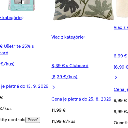
z kategórie
Viac z 
Viac z kategórie
€ Ušetrite 25% s
card
6,99 €
 €/kus)
8,39 € s Clubcard
(6,99 
(8,39 €/kus)
je platná do 13. 9. 2026
Cena j
 €
Cena je platná do 25. 8. 2026
9,99 €
 €/kus
11,99 €
9,99 €
ity controls
Pridať
11,99 €/kus
Quanti