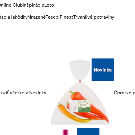
nline Club
Inšpirácie
Leto
so a lahôdky
Mrazené
Tesco Finest
Trvanlivé potraviny
aziť všetko v Novinky
Čerstvé p