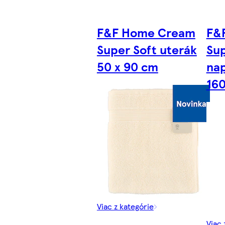
F&F Home Cream
F&
Super Soft uterák
Sup
50 x 90 cm
nap
160
Viac z kategórie
Viac 