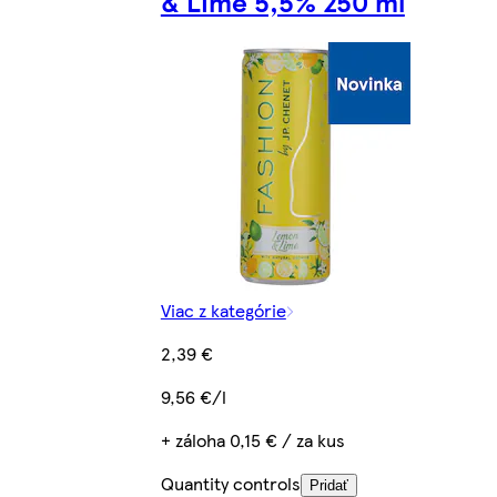
& Lime 5,5% 250 ml
Viac z kategórie
2,39 €
9,56 €/l
+ záloha 0,15 € / za kus
Quantity controls
Pridať