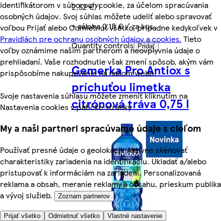
identifikátorom v súboroch cookie, za účelom spracúvania
2,52 €/l
osobných údajov. Svoj súhlas môžete udeliť alebo spravovať
+ záloha 0,15 € / za kus
voľbou Prijať alebo Odmietnuť všetko, prípadne kedykoľvek v
Pravidlách pre ochranu osobných údajov a cookies.
Tieto
Quantity controls
Pridať
voľby oznámime našim partnerom a neovplyvnia údaje o
prehliadaní. Vaše rozhodnutie však zmení spôsob, akým vám
Gemerka Pro Antiox s
prispôsobíme nakupovanie na našom webe.
príchuťou limetka
Svoje nastavenia súhlasu môžete zmeniť kliknutím na
citrónová tráva 0,75 l
Nastavenia cookies v pätičke stránky.
My a naši partneri spracúvame údaje s cieľom
Používať presné údaje o geolokácii. Aktívne skenovať
charakteristiky zariadenia na identifikáciu. Ukladať a/alebo
pristupovať k informáciám na zariadení. Personalizovaná
reklama a obsah, meranie reklamy a obsahu, prieskum publika
a vývoj služieb.
Zoznam partnerov
Prijať všetko
Odmietnuť všetko
Vlastné nastavenie