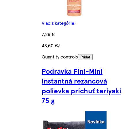
Viac z kategórie
7,29 €
48,60 €/l
Quantity controls
Pridať
Podravka Fini-Mini
Instantná rezancová
polievka príchuť teriyaki
75 g