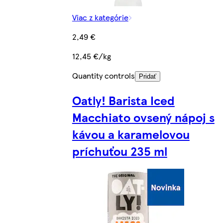
Viac z kategórie
2,49 €
12,45 €/kg
Quantity controls
Pridať
Oatly! Barista Iced
Macchiato ovsený nápoj s
kávou a karamelovou
príchuťou 235 ml