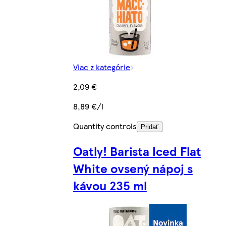
Viac z kategórie
2,09 €
8,89 €/l
Quantity controls
Pridať
Oatly! Barista Iced Flat
White ovsený nápoj s
kávou 235 ml