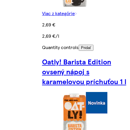
Viac z kategórie
2,69 €
2,69 €/l
Quantity controls
Pridať
Oatly! Barista Edition
ovsený nápoj s
karamelovou príchuťou 1 l