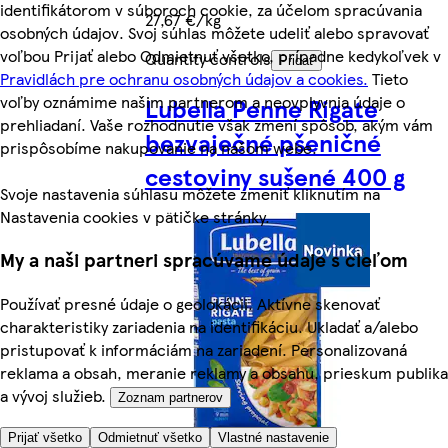
identifikátorom v súboroch cookie, za účelom spracúvania
27,67 €/kg
osobných údajov. Svoj súhlas môžete udeliť alebo spravovať
voľbou Prijať alebo Odmietnuť všetko, prípadne kedykoľvek v
Quantity controls
Pridať
Pravidlách pre ochranu osobných údajov a cookies.
Tieto
voľby oznámime našim partnerom a neovplyvnia údaje o
Lubella Penne Rigate
prehliadaní. Vaše rozhodnutie však zmení spôsob, akým vám
bezvaječné pšeničné
prispôsobíme nakupovanie na našom webe.
cestoviny sušené 400 g
Svoje nastavenia súhlasu môžete zmeniť kliknutím na
Nastavenia cookies v pätičke stránky.
My a naši partneri spracúvame údaje s cieľom
Používať presné údaje o geolokácii. Aktívne skenovať
charakteristiky zariadenia na identifikáciu. Ukladať a/alebo
pristupovať k informáciám na zariadení. Personalizovaná
reklama a obsah, meranie reklamy a obsahu, prieskum publika
a vývoj služieb.
Zoznam partnerov
Prijať všetko
Odmietnuť všetko
Vlastné nastavenie