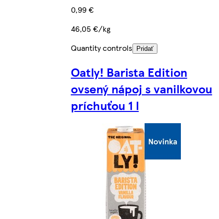
0,99 €
46,05 €/kg
Quantity controls
Pridať
Oatly! Barista Edition
ovsený nápoj s vanilkovou
príchuťou 1 l