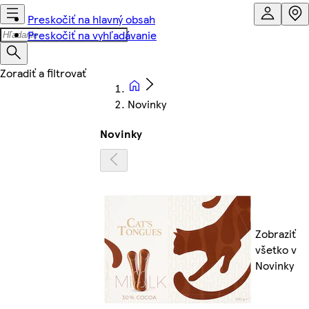
Preskočiť na hlavný obsah
Preskočiť na vyhľadávanie
Novinky
Novinky
Zobraziť
všetko v
Novinky