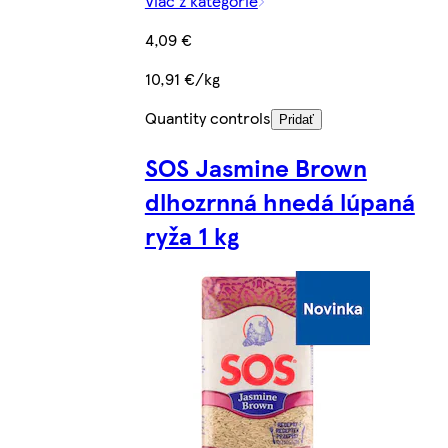
Viac z kategórie
4,09 €
10,91 €/kg
Quantity controls
Pridať
SOS Jasmine Brown
dlhozrnná hnedá lúpaná
ryža 1 kg