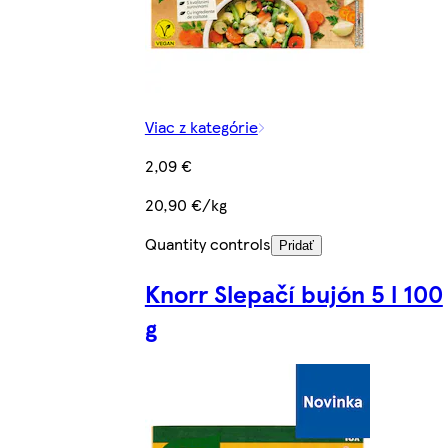
Viac z kategórie
2,09 €
20,90 €/kg
Quantity controls
Pridať
Knorr Slepačí bujón 5 l 100
g