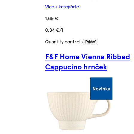
Viac z kategórie
1,69 €
0,84 €/l
Quantity controls
Pridať
F&F Home Vienna Ribbed
Cappucino hrnček