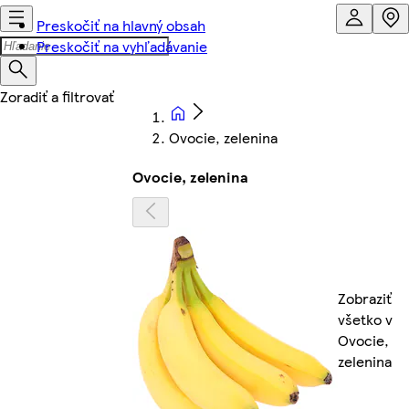
Preskočiť na hlavný obsah
Preskočiť na vyhľadávanie
Ovocie, zelenina
Ovocie, zelenina
Zobraziť
všetko v
Ovocie,
zelenina