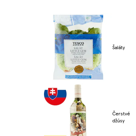
Šaláty
Čerstvé
džúsy