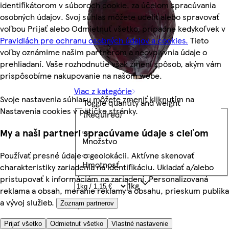
identifikátorom v súboroch cookie, za účelom spracúvania
osobných údajov. Svoj súhlas môžete udeliť alebo spravovať
voľbou Prijať alebo Odmietnuť všetko, prípadne kedykoľvek v
Pravidlách pre ochranu osobných údajov a cookies.
Tieto
voľby oznámime našim partnerom a neovplyvnia údaje o
prehliadaní. Vaše rozhodnutie však zmení spôsob, akým vám
prispôsobíme nakupovanie na našom webe.
Viac z kategórie
Svoje nastavenia súhlasu môžete zmeniť kliknutím na
Toggle quantity and weight
Nastavenia cookies v pätičke stránky.
(Required)
My a naši partneri spracúvame údaje s cieľom
Množstvo
Používať presné údaje o geolokácii. Aktívne skenovať
Hmotnosť
charakteristiky zariadenia na identifikáciu. Ukladať a/alebo
pristupovať k informáciám na zariadení. Personalizovaná
1kg
reklama a obsah, meranie reklamy a obsahu, prieskum publika
a vývoj služieb.
1,15 €
Zoznam partnerov
1,15 €/kg
Prijať všetko
Odmietnuť všetko
Vlastné nastavenie