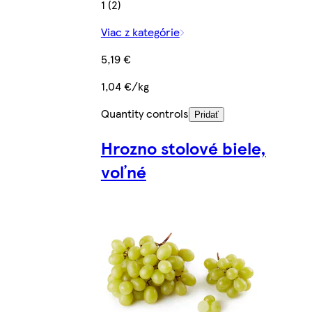
1 (2)
Viac z kategórie
5,19 €
1,04 €/kg
Quantity controls
Pridať
Hrozno stolové biele,
voľné