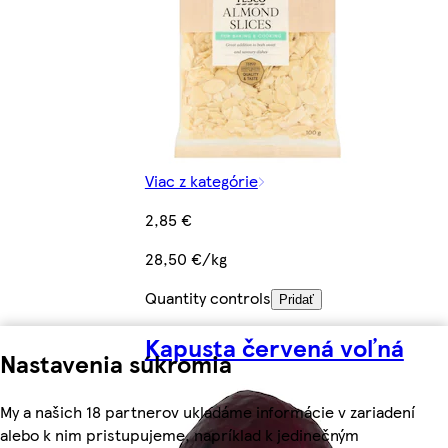
Viac z kategórie
2,85 €
28,50 €/kg
Quantity controls
Pridať
Kapusta červená voľná
Nastavenia súkromia
My a našich 18 partnerov ukladáme informácie v zariadení
alebo k nim pristupujeme, napríklad k jedinečným