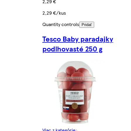
2,29 €
2,29 €/kus
Quantity controls
Pridať
Tesco Baby paradajky
podlhovasté 250 g
Viac z kategórie