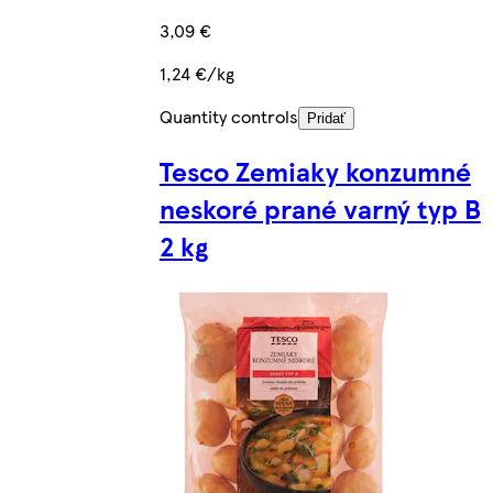
3,09 €
1,24 €/kg
Quantity controls
Pridať
Tesco Zemiaky konzumné
neskoré prané varný typ B
2 kg