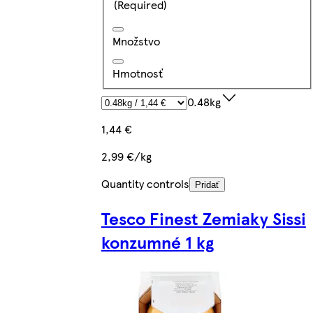
(Required)
Množstvo
Hmotnosť
0.48kg
1,44 €
2,99 €/kg
Quantity controls
Pridať
Tesco Finest Zemiaky Sissi
konzumné 1 kg