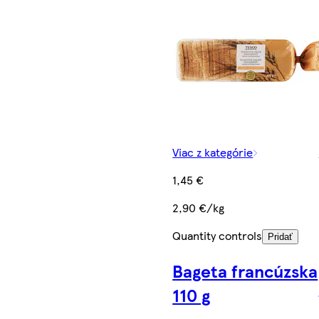
Viac z kategórie
1,45 €
2,90 €/kg
Quantity controls
Pridať
Bageta francúzska
110 g