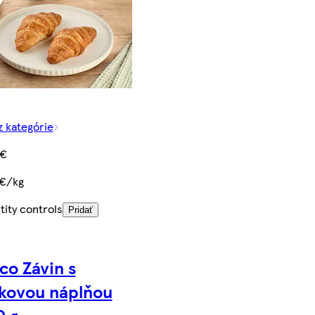
z kategórie
 €
 €/kg
ity controls
Pridať
co Závin s
kovou náplňou
0 g