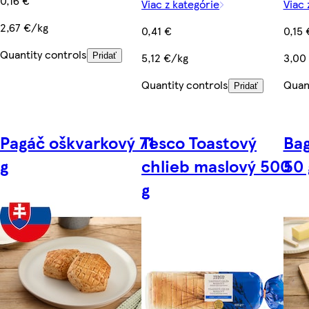
0,16 €
Viac z kategórie
Viac 
2,67 €/kg
0,41 €
0,15 
Quantity controls
5,12 €/kg
3,00
Pridať
Quantity controls
Quant
Pridať
Pagáč oškvarkový 71
Tesco Toastový
Bag
g
chlieb maslový 500
50 
g