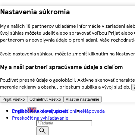
Nastavenia súkromia
My a našich 18 partnerov ukladáme informácie v zariadení ale
Svoj súhlas môžete udeliť alebo spravovať voľbou Prijať aleb
partnerom a neovplyvnia údaje o prehliadaní. Vaše rozhodnu
Svoje nastavenia súhlasu môžete zmeniť kliknutím na Nastaven
My a naši partneri spracúvame údaje s cieľom
Používať presné údaje o geolokácii. Aktívne skenovať charakter
meranie reklamy a obsahu, prieskum publika a vývoj služieb.
Prijať všetko
Odmietnuť všetko
Vlastné nastavenie
Preskočiť na hlavný obsah
English
Ako nakupovať online
Nápoveda
Preskočiť na vyhľadávanie