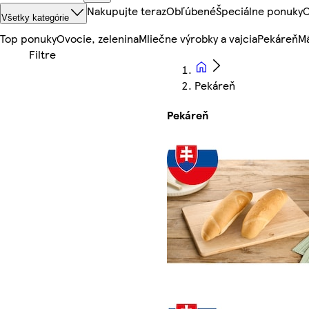
Nakupujte teraz
Obľúbené
Špeciálne ponuky
O
Všetky kategórie
Top ponuky
Ovocie, zelenina
Mliečne výrobky a vajcia
Pekáreň
Mä
Pekáreň
Pekáreň