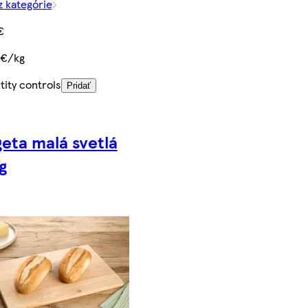
z kategórie
€
 €/kg
ity controls
Pridať
eta malá svetlá
g