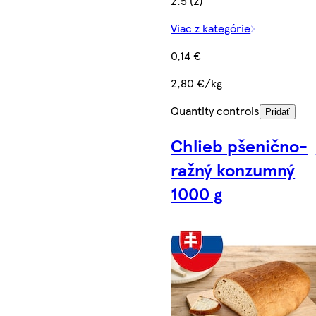
2.5 (2)
Viac z kategórie
0,14 €
2,80 €/kg
Quantity controls
Pridať
Chlieb pšenično-
ražný konzumný
1000 g