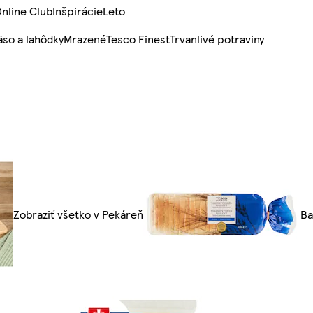
nline Club
Inšpirácie
Leto
so a lahôdky
Mrazené
Tesco Finest
Trvanlivé potraviny
Zobraziť všetko v Pekáreň
Ba