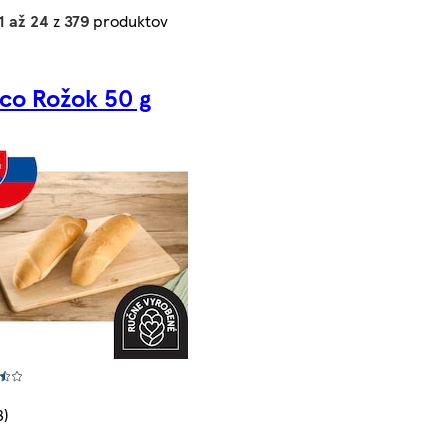
1 až 24
z
379
produktov
co Rožok 50 g
3)