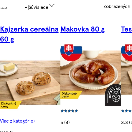
Zobrazených
Súvisiace
0
Kajzerka cereálna
Makovka 80 g
Tes
60 g
Viac z kategórie
5 (4)
3.3 (