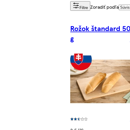
Zoradiť podľa
Filtre
Rožok štandard 5
g