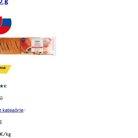
5)
z kategórie
€
 €/kg