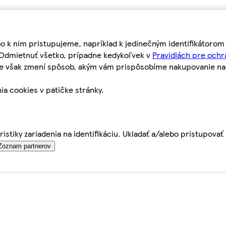
bo k nim pristupujeme, napríklad k jedinečným identifikátoro
o Odmietnuť všetko, prípadne kedykoľvek v
Pravidlách pre ochr
tie však zmení spôsob, akým vám prispôsobíme nakupovanie n
ia cookies v pätičke stránky.
istiky zariadenia na identifikáciu. Ukladať a/alebo pristupova
Zoznam partnerov