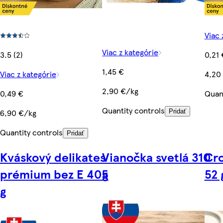
Viac 
Viac z kategórie
3.5 (2)
0,21 
1,45 €
Viac z kategórie
4,20
2,90 €/kg
0,49 €
Quant
Quantity controls
6,90 €/kg
Pridať
Quantity controls
Pridať
Kváskový delikates
Vianočka svetlá 310
Cro
prémium bez E 405
g
52 
g