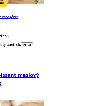
z kategórie
€
 €/kg
ity controls
Pridať
issant maslový
g