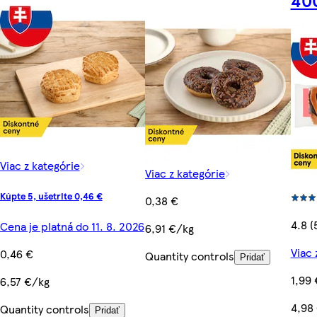
Viac z kategórie
Viac z kategórie
Kúpte 5, ušetrite 0,46 €
0,38 €
4.8 (
Cena je platná do 11. 8. 2026
6,91 €/kg
Viac 
0,46 €
Quantity controls
Pridať
1,99 
6,57 €/kg
4,98
Quantity controls
Pridať