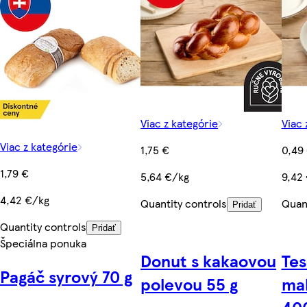
Viac z kategórie
Viac 
Viac z kategórie
1,75 €
0,49
1,79 €
5,64 €/kg
9,42
4,42 €/kg
Quantity controls
Quant
Pridať
Quantity controls
Pridať
Špeciálna ponuka
Donut s kakaovou
Tes
Pagáč syrový 70 g
polevou 55 g
ma
40