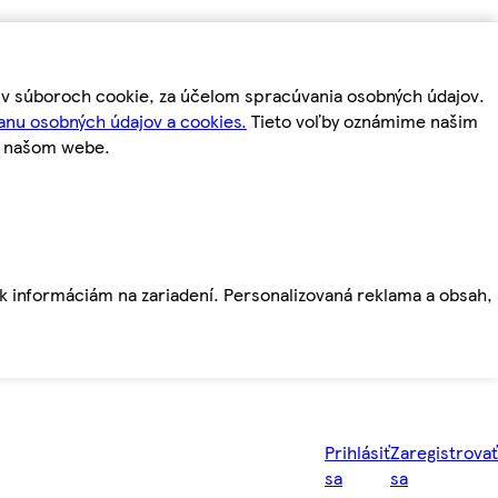
m v súboroch cookie, za účelom spracúvania osobných údajov.
anu osobných údajov a cookies.
Tieto voľby oznámime našim
a našom webe.
ť k informáciám na zariadení. Personalizovaná reklama a obsah,
Prihlásiť
Zaregistrovať
sa
sa