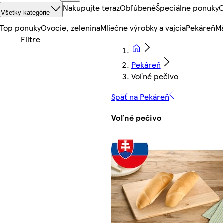
Nakupujte teraz
Obľúbené
Špeciálne ponuky
O
Všetky kategórie
Top ponuky
Ovocie, zelenina
Mliečne výrobky a vajcia
Pekáreň
Mä
Pekáreň
Voľné pečivo
Späť na Pekáreň
Voľné pečivo