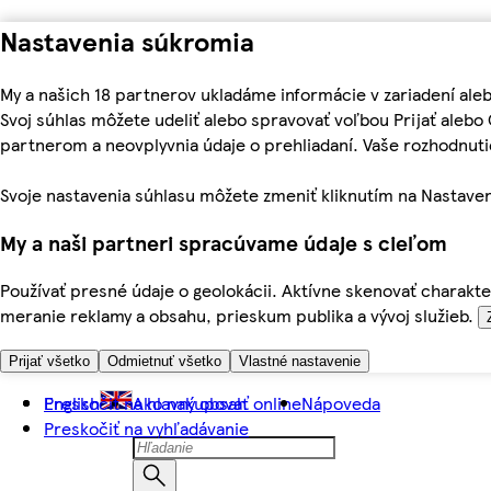
Nastavenia súkromia
My a našich 18 partnerov ukladáme informácie v zariadení ale
Svoj súhlas môžete udeliť alebo spravovať voľbou Prijať aleb
partnerom a neovplyvnia údaje o prehliadaní. Vaše rozhodnu
Svoje nastavenia súhlasu môžete zmeniť kliknutím na Nastaven
My a naši partneri spracúvame údaje s cieľom
Používať presné údaje o geolokácii. Aktívne skenovať charakter
meranie reklamy a obsahu, prieskum publika a vývoj služieb.
Prijať všetko
Odmietnuť všetko
Vlastné nastavenie
Preskočiť na hlavný obsah
English
Ako nakupovať online
Nápoveda
Preskočiť na vyhľadávanie