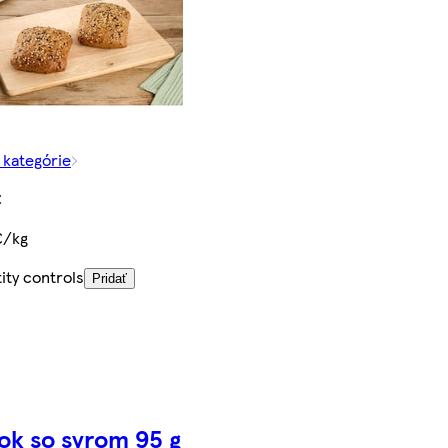
z kategórie
€
€/kg
ity controls
Pridať
ok so syrom 95 g