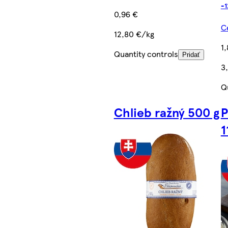
-1
0,96 €
Ce
12,80 €/kg
1
Quantity controls
Pridať
3
Q
Chlieb ražný 500 g
P
1