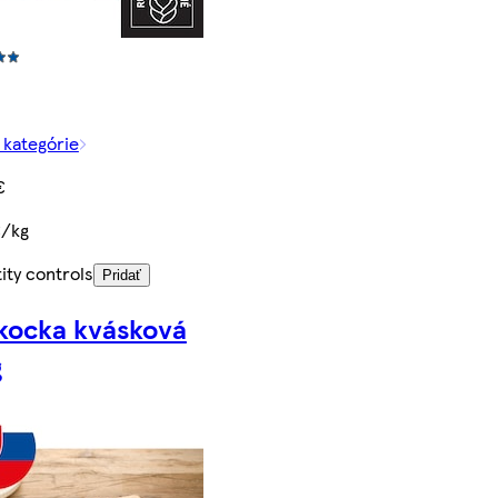
z kategórie
€
€/kg
ity controls
Pridať
 kocka kvásková
g