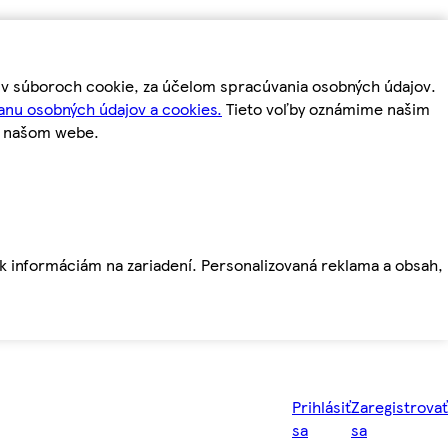
m v súboroch cookie, za účelom spracúvania osobných údajov.
anu osobných údajov a cookies.
Tieto voľby oznámime našim
a našom webe.
ť k informáciám na zariadení. Personalizovaná reklama a obsah,
Prihlásiť
Zaregistrovať
sa
sa