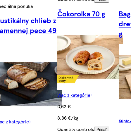
peciálna ponuka
Čokorolka 70 g
Bag
ustikálny chlieb z
dre
amennej pece 490
g
Viac z kategórie
0,62 €
8,86 €/kg
Kúpte 4
ac z kategórie
Quantity controls
Pridať