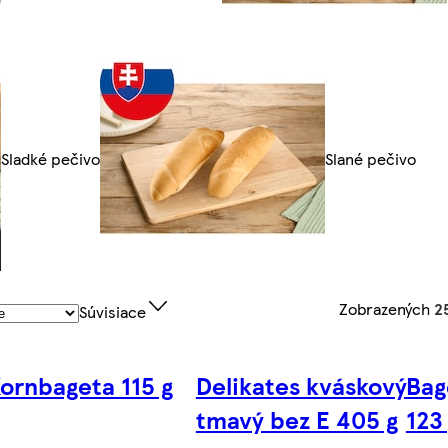
Sladké pečivo
Slané pečivo
Zobrazených
2
Súvisiace
ornbageta 115 g
Delikates kváskový
Bag
tmavý bez E 405 g
123