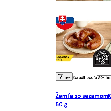
Zoradiť podľa
Filtre
Žemľa so sezamom
K
50 g