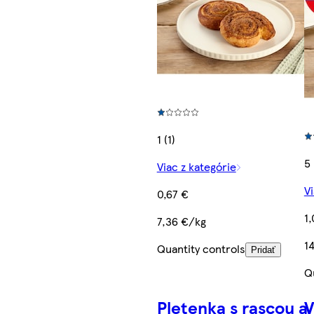
1 (1)
5 
Viac z kategórie
Vi
0,67 €
1
7,36 €/kg
1
Quantity controls
Pridať
Q
Pletenka s rascou a
V