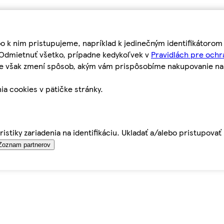
bo k nim pristupujeme, napríklad k jedinečným identifikátoro
o Odmietnuť všetko, prípadne kedykoľvek v
Pravidlách pre ochr
tie však zmení spôsob, akým vám prispôsobíme nakupovanie n
ia cookies v pätičke stránky.
istiky zariadenia na identifikáciu. Ukladať a/alebo pristupova
Zoznam partnerov