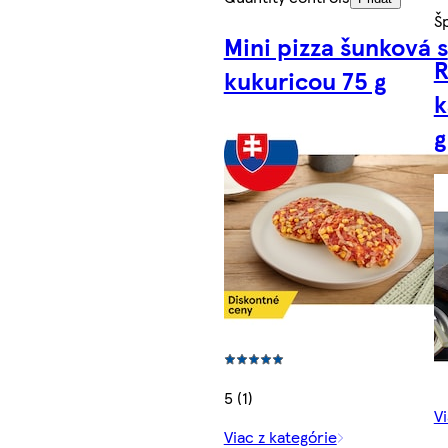
Š
Mini pizza šunková s
R
kukuricou 75 g
k
g
5 (1)
Vi
Viac z kategórie