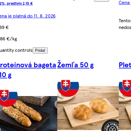
Cena 
2%, predtým 2,15 €
na je platná do 11. 8. 2026
Tento
,89 €
nedos
,86 €/kg
uantity controls
Pridať
roteínová bageta
Žemľa 50 g
Ple
10 g