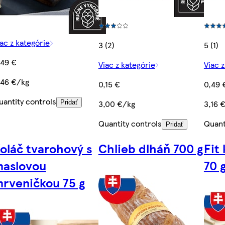
ac z kategórie
3 (2)
5 (1)
,49 €
Viac z kategórie
Viac 
,46 €/kg
0,15 €
0,49 
uantity controls
3,00 €/kg
3,16 
Pridať
Quantity controls
Quant
Pridať
oláč tvarohový s
Chlieb dlháň 700 g
Fit
aslovou
70 
rveničkou 75 g