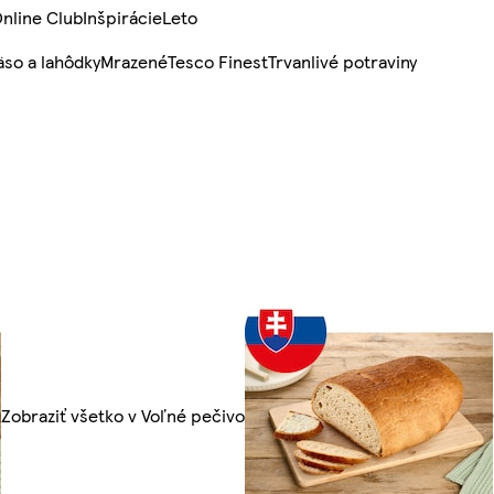
nline Club
Inšpirácie
Leto
so a lahôdky
Mrazené
Tesco Finest
Trvanlivé potraviny
Zobraziť všetko v Voľné pečivo