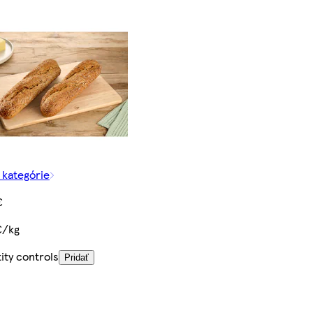
z kategórie
€
€/kg
ity controls
Pridať