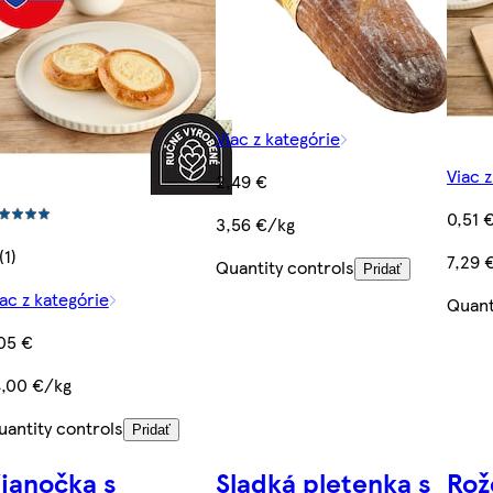
Viac z kategórie
Viac 
2,49 €
0,51 
3,56 €/kg
(1)
7,29 
Quantity controls
Pridať
ac z kategórie
Quant
,05 €
4,00 €/kg
uantity controls
Pridať
ianočka s
Sladká pletenka s
Rož