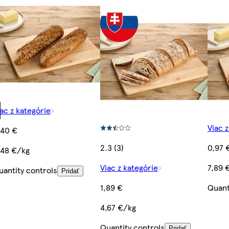
ac z kategórie
Viac 
,40 €
2.3 (3)
0,97 
,48 €/kg
Viac z kategórie
7,89 
uantity controls
Pridať
1,89 €
Quant
4,67 €/kg
Quantity controls
Pridať