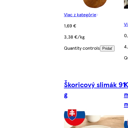
Viac z kategórie
Vi
1,69 €
0
3,38 €/kg
4
Quantity controls
Pridať
Q
Škoricový slimák 91
K
g
m
m