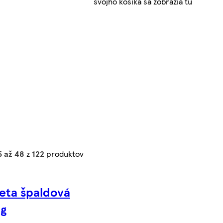
svojho košíka sa zobrazia tu
5 až 48
z
122
produktov
eta špaldová
 g