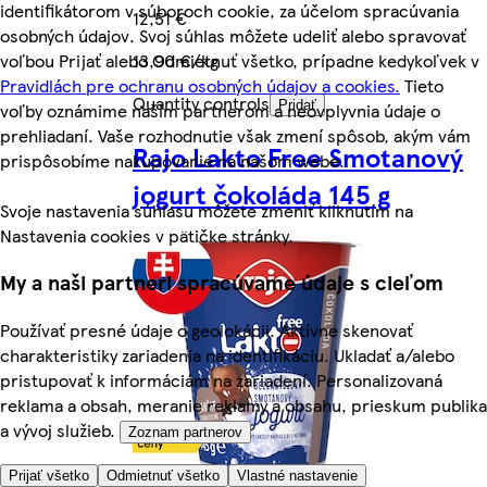
identifikátorom v súboroch cookie, za účelom spracúvania
12,51 €
osobných údajov. Svoj súhlas môžete udeliť alebo spravovať
voľbou Prijať alebo Odmietnuť všetko, prípadne kedykoľvek v
13,90 €/kg
Pravidlách pre ochranu osobných údajov a cookies.
Tieto
Quantity controls
Pridať
voľby oznámime našim partnerom a neovplyvnia údaje o
prehliadaní. Vaše rozhodnutie však zmení spôsob, akým vám
Rajo Lakto Free Smotanový
prispôsobíme nakupovanie na našom webe.
jogurt čokoláda 145 g
Svoje nastavenia súhlasu môžete zmeniť kliknutím na
Nastavenia cookies v pätičke stránky.
My a naši partneri spracúvame údaje s cieľom
Používať presné údaje o geolokácii. Aktívne skenovať
charakteristiky zariadenia na identifikáciu. Ukladať a/alebo
pristupovať k informáciám na zariadení. Personalizovaná
reklama a obsah, meranie reklamy a obsahu, prieskum publika
a vývoj služieb.
Zoznam partnerov
Prijať všetko
Odmietnuť všetko
Vlastné nastavenie