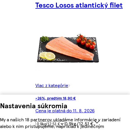
Tesco Losos atlantický filet
Viac z kategórie
-26%, predtým 18,90 €
Nastavenia súkromia
Cena je platná do 11. 8. 2026
My a našich 18 partnerov ukladáme informácie v zariadení
0.9kg/12,51 €
alebo k nim pristupujeme, napríklad k jedinečným