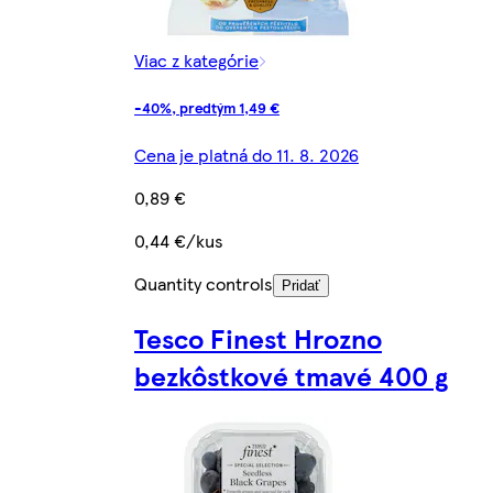
Viac z kategórie
-40%, predtým 1,49 €
Cena je platná do 11. 8. 2026
0,89 €
0,44 €/kus
Quantity controls
Pridať
Tesco Finest Hrozno
bezkôstkové tmavé 400 g