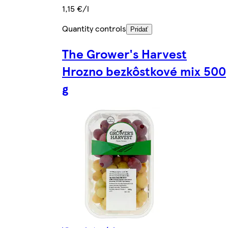
1,15 €/l
Quantity controls
Pridať
The Grower's Harvest
Hrozno bezkôstkové mix 500
g