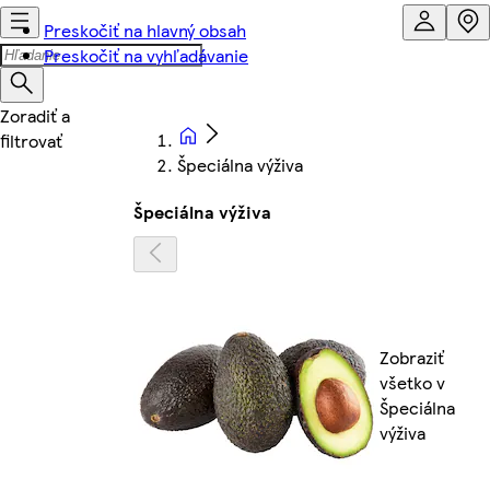
Preskočiť na hlavný obsah
Preskočiť na vyhľadávanie
Špeciálna výživa
Špeciálna výživa
Zobraziť
všetko v
Špeciálna
výživa