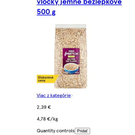
vločky jemné bezlepkové
500 g
Viac z kategórie
2,39 €
4,78 €/kg
Quantity controls
Pridať