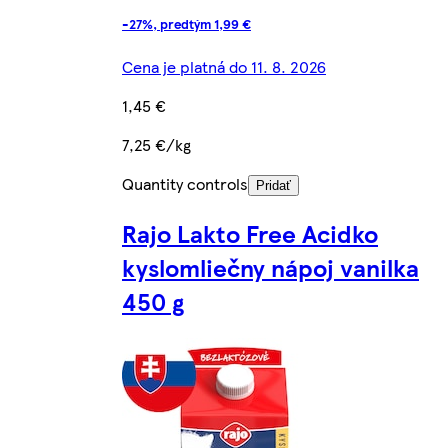
-27%, predtým 1,99 €
Cena je platná do 11. 8. 2026
1,45 €
7,25 €/kg
Quantity controls
Pridať
Rajo Lakto Free Acidko
kyslomliečny nápoj vanilka
450 g