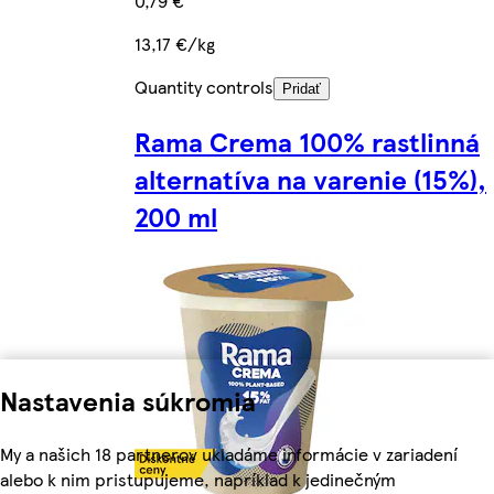
0,79 €
13,17 €/kg
Quantity controls
Pridať
Rama Crema 100% rastlinná
alternatíva na varenie (15%),
200 ml
Nastavenia súkromia
My a našich 18 partnerov ukladáme informácie v zariadení
alebo k nim pristupujeme, napríklad k jedinečným