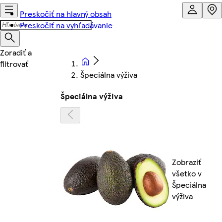
Preskočiť na hlavný obsah
Preskočiť na vyhľadávanie
Špeciálna výživa
Špeciálna výživa
Zobraziť
všetko v
Špeciálna
výživa