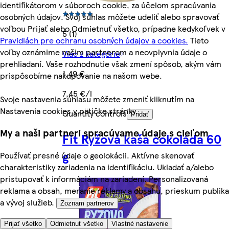
identifikátorom v súboroch cookie, za účelom spracúvania
osobných údajov. Svoj súhlas môžete udeliť alebo spravovať
voľbou Prijať alebo Odmietnuť všetko, prípadne kedykoľvek v
5 (1)
Pravidlách pre ochranu osobných údajov a cookies.
Tieto
voľby oznámime našim partnerom a neovplyvnia údaje o
Viac z kategórie
prehliadaní. Vaše rozhodnutie však zmení spôsob, akým vám
1,49 €
prispôsobíme nakupovanie na našom webe.
7,45 €/l
Svoje nastavenia súhlasu môžete zmeniť kliknutím na
Nastavenia cookies v pätičke stránky.
Quantity controls
Pridať
My a naši partneri spracúvame údaje s cieľom
Fit Ryžová kaša čokoláda 60
g
Používať presné údaje o geolokácii. Aktívne skenovať
charakteristiky zariadenia na identifikáciu. Ukladať a/alebo
pristupovať k informáciám na zariadení. Personalizovaná
reklama a obsah, meranie reklamy a obsahu, prieskum publika
a vývoj služieb.
Zoznam partnerov
Prijať všetko
Odmietnuť všetko
Vlastné nastavenie