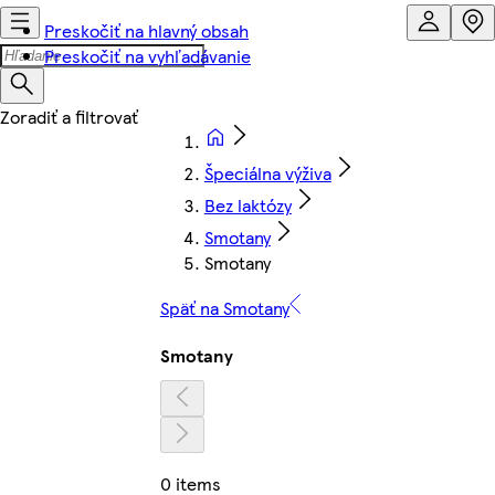
Preskočiť na hlavný obsah
Preskočiť na vyhľadávanie
Špeciálna výživa
Bez laktózy
Smotany
Smotany
Späť na Smotany
Smotany
0 items