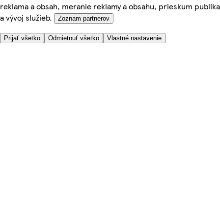
reklama a obsah, meranie reklamy a obsahu, prieskum publika
a vývoj služieb.
Zoznam partnerov
Prijať všetko
Odmietnuť všetko
Vlastné nastavenie
Potrebujete pomoc?
Cena doručenia
Bezpečnosť pri nákupe
Všeobecné obchodné podmienky
Ochrana súkromia
O nás
Prístupnosť