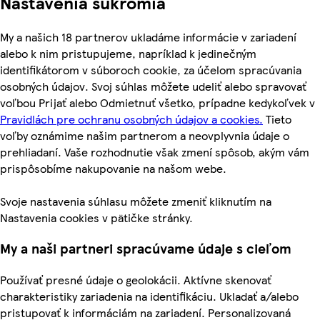
Nastavenia súkromia
My a našich 18 partnerov ukladáme informácie v zariadení
alebo k nim pristupujeme, napríklad k jedinečným
identifikátorom v súboroch cookie, za účelom spracúvania
osobných údajov. Svoj súhlas môžete udeliť alebo spravovať
voľbou Prijať alebo Odmietnuť všetko, prípadne kedykoľvek v
Pravidlách pre ochranu osobných údajov a cookies.
Tieto
voľby oznámime našim partnerom a neovplyvnia údaje o
prehliadaní. Vaše rozhodnutie však zmení spôsob, akým vám
prispôsobíme nakupovanie na našom webe.
Svoje nastavenia súhlasu môžete zmeniť kliknutím na
Nastavenia cookies v pätičke stránky.
My a naši partneri spracúvame údaje s cieľom
Používať presné údaje o geolokácii. Aktívne skenovať
charakteristiky zariadenia na identifikáciu. Ukladať a/alebo
pristupovať k informáciám na zariadení. Personalizovaná