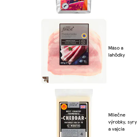
Mäso a
lahôdky
Mliečne
výrobky, syry
a vajcia