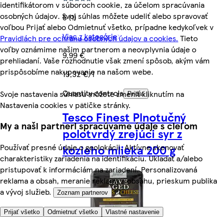
identifikátorom v súboroch cookie, za účelom spracúvania
osobných údajov. Svoj súhlas môžete udeliť alebo spravovať
5 (1)
voľbou Prijať alebo Odmietnuť všetko, prípadne kedykoľvek v
Viac z kategórie
Pravidlách pre ochranu osobných údajov a cookies.
Tieto
voľby oznámime našim partnerom a neovplyvnia údaje o
9,99 €
prehliadaní. Vaše rozhodnutie však zmení spôsob, akým vám
prispôsobíme nakupovanie na našom webe.
13,32 €/l
Quantity controls
Svoje nastavenia súhlasu môžete zmeniť kliknutím na
Pridať
Nastavenia cookies v pätičke stránky.
Tesco Finest Plnotučný
My a naši partneri spracúvame údaje s cieľom
polotvrdý zrejúci syr z
Používať presné údaje o geolokácii. Aktívne skenovať
kozieho mlieka 200 g
charakteristiky zariadenia na identifikáciu. Ukladať a/alebo
pristupovať k informáciám na zariadení. Personalizovaná
reklama a obsah, meranie reklamy a obsahu, prieskum publika
a vývoj služieb.
Zoznam partnerov
Prijať všetko
Odmietnuť všetko
Vlastné nastavenie