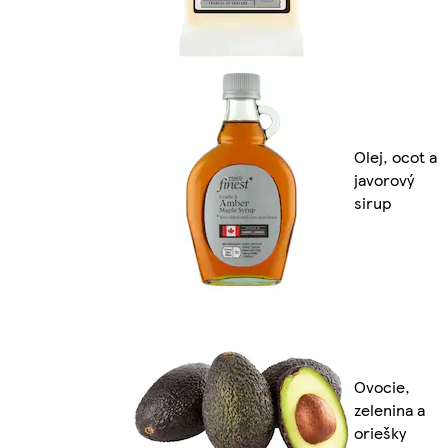
Olej, ocot a
javorový
sirup
Ovocie,
zelenina a
oriešky