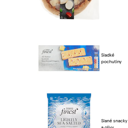
Sladké
pochutiny
Slané snacky
a olivy