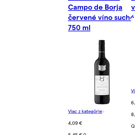
Campo de Borja
v
červené víno suché
750 ml
V
6
Viac z kategórie
8
4,09 €
Q
5,45 €/l