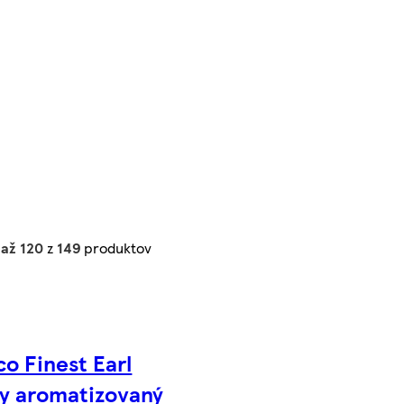
 až 120
z
149
produktov
co Finest Earl
y aromatizovaný