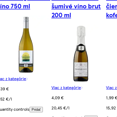
íno 750 ml
šumivé víno brut
čie
200 ml
kof
iac z kategórie
Viac z kategórie
Viac 
,39 €
4,09 €
1,99 
,52 €/l
20,45 €/l
15,92
uantity controls
Pridať