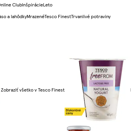
nline Club
Inšpirácie
Leto
so a lahôdky
Mrazené
Tesco Finest
Trvanlivé potraviny
Zobraziť všetko v Tesco Finest