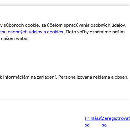
m v súboroch cookie, za účelom spracúvania osobných údajov.
anu osobných údajov a cookies.
Tieto voľby oznámime našim
a našom webe.
ť k informáciám na zariadení. Personalizovaná reklama a obsah,
Prihlásiť
Zaregistrovať
sa
sa