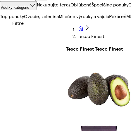
Nakupujte teraz
Obľúbené
Špeciálne ponuky
O
Všetky kategórie
Top ponuky
Ovocie, zelenina
Mliečne výrobky a vajcia
Pekáreň
Mä
Tesco Finest
Tesco Finest Tesco Finest