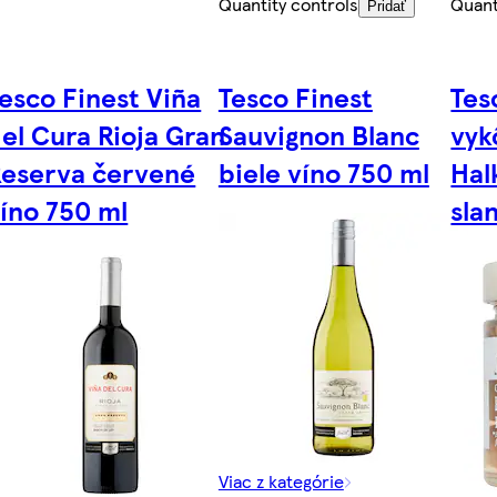
Quantity controls
Quant
Pridať
esco Finest Viña
Tesco Finest
Tes
el Cura Rioja Gran
Sauvignon Blanc
vyk
eserva červené
biele víno 750 ml
Halk
íno 750 ml
sla
Viac z kategórie