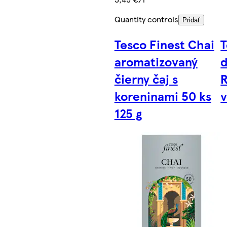
Quantity controls
Pridať
Tesco Finest Chai
T
aromatizovaný
d
čierny čaj s
R
koreninami 50 ks
v
125 g