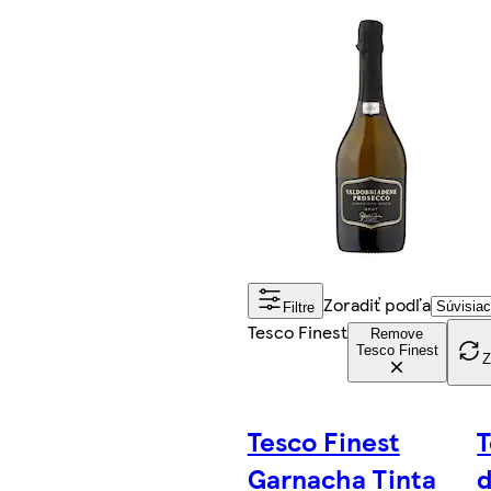
Zoradiť podľa
Filtre
Tesco Finest
Remove
Tesco Finest
Z
Tesco Finest
T
Garnacha Tinta
d