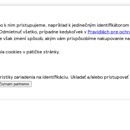
bo k nim pristupujeme, napríklad k jedinečným identifikátoro
o Odmietnuť všetko, prípadne kedykoľvek v
Pravidlách pre ochr
tie však zmení spôsob, akým vám prispôsobíme nakupovanie n
ia cookies v pätičke stránky.
istiky zariadenia na identifikáciu. Ukladať a/alebo pristupova
Zoznam partnerov