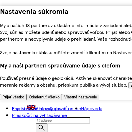
Nastavenia súkromia
My a našich 18 partnerov ukladáme informácie v zariadení ale
Svoj súhlas môžete udeliť alebo spravovať voľbou Prijať aleb
partnerom a neovplyvnia údaje o prehliadaní. Vaše rozhodnu
Svoje nastavenia súhlasu môžete zmeniť kliknutím na Nastaven
My a naši partneri spracúvame údaje s cieľom
Používať presné údaje o geolokácii. Aktívne skenovať charakter
meranie reklamy a obsahu, prieskum publika a vývoj služieb.
Prijať všetko
Odmietnuť všetko
Vlastné nastavenie
Preskočiť na hlavný obsah
English
Ako nakupovať online
Nápoveda
Preskočiť na vyhľadávanie