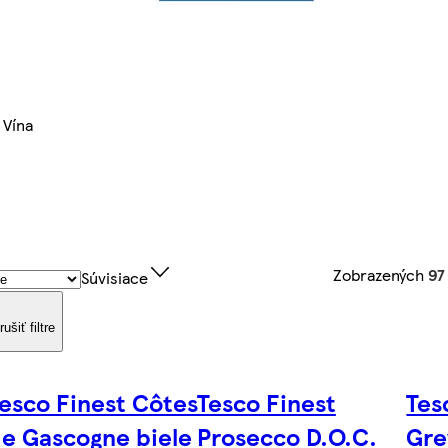
Vína
Zobrazených
97
Súvisiace
rušiť filtre
esco Finest Côtes
Tesco Finest
Tes
e Gascogne biele
Prosecco D.O.C.
Gre