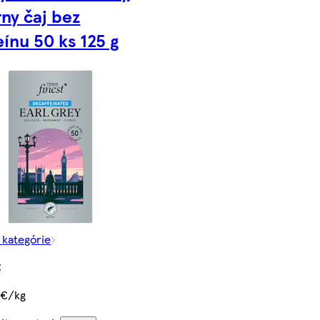
rny čaj bez
eínu 50 ks 125 g
z kategórie
€
 €/kg