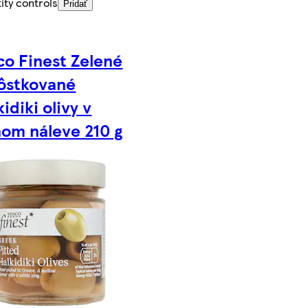
ity controls
Pridať
co Finest Zelené
ôstkované
idiki olivy v
nom náleve 210 g