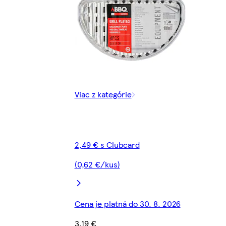
Viac z kategórie
2,49 € s Clubcard
(0,62 €/kus)
Cena je platná do 30. 8. 2026
3,19 €