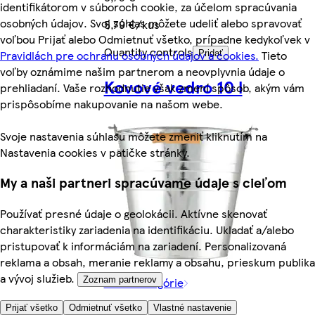
identifikátorom v súboroch cookie, za účelom spracúvania
osobných údajov. Svoj súhlas môžete udeliť alebo spravovať
5,79 €/kus
voľbou Prijať alebo Odmietnuť všetko, prípadne kedykoľvek v
Quantity controls
Pravidlách pre ochranu osobných údajov a cookies.
Tieto
Pridať
voľby oznámime našim partnerom a neovplyvnia údaje o
Kovové vedro 10 l
prehliadaní. Vaše rozhodnutie však zmení spôsob, akým vám
prispôsobíme nakupovanie na našom webe.
Svoje nastavenia súhlasu môžete zmeniť kliknutím na
Nastavenia cookies v pätičke stránky.
My a naši partneri spracúvame údaje s cieľom
Používať presné údaje o geolokácii. Aktívne skenovať
charakteristiky zariadenia na identifikáciu. Ukladať a/alebo
pristupovať k informáciám na zariadení. Personalizovaná
reklama a obsah, meranie reklamy a obsahu, prieskum publika
a vývoj služieb.
Viac z kategórie
Zoznam partnerov
Prijať všetko
Odmietnuť všetko
Vlastné nastavenie