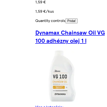
1,59 €
1,59 €/kus
Quantity controls
Pridať
Dynamax Chainsaw Oil VG
100 adhézny olej 1 l
Viac z kategórie