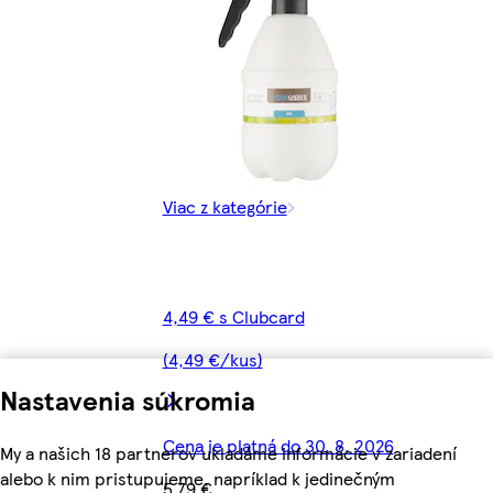
Viac z kategórie
4,49 € s Clubcard
(4,49 €/kus)
Nastavenia súkromia
Cena je platná do 30. 8. 2026
My a našich 18 partnerov ukladáme informácie v zariadení
alebo k nim pristupujeme, napríklad k jedinečným
5,79 €