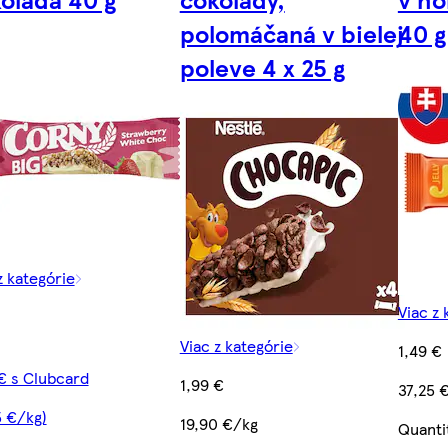
polomáčaná v bielej
40 g
poleve 4 x 25 g
z kategórie
Viac z 
Viac z kategórie
1,49 €
€ s Clubcard
1,99 €
37,25 
5 €/kg)
19,90 €/kg
Quanti