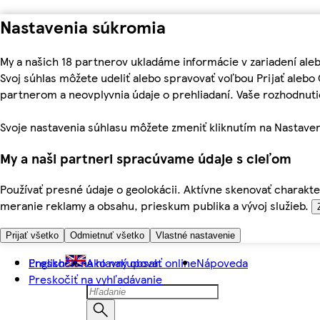
Nastavenia súkromia
My a našich 18 partnerov ukladáme informácie v zariadení ale
Svoj súhlas môžete udeliť alebo spravovať voľbou Prijať aleb
partnerom a neovplyvnia údaje o prehliadaní. Vaše rozhodnu
Svoje nastavenia súhlasu môžete zmeniť kliknutím na Nastaven
My a naši partneri spracúvame údaje s cieľom
Používať presné údaje o geolokácii. Aktívne skenovať charakter
meranie reklamy a obsahu, prieskum publika a vývoj služieb.
Prijať všetko
Odmietnuť všetko
Vlastné nastavenie
Preskočiť na hlavný obsah
English
Ako nakupovať online
Nápoveda
Preskočiť na vyhľadávanie