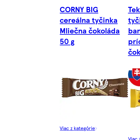
CORNY BIG
Tek
cereálna tyčinka
tyč
Mliečna čokoláda
ba
50 g
prí
čok
Viac z kategórie
Viac 