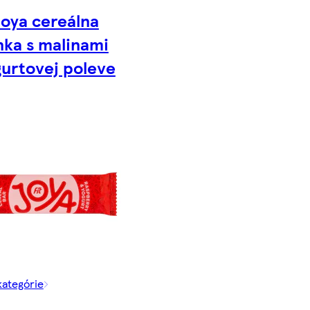
Joya cereálna
nka s malinami
gurtovej poleve
kategórie