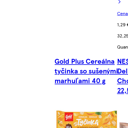
Cena 
1,29 
32,2
Quant
Gold Plus Cereálna
NES
tyčinka so sušenými
Del
marhuľami 40 g
Cho
22,