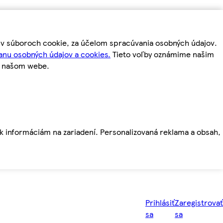
m v súboroch cookie, za účelom spracúvania osobných údajov.
anu osobných údajov a cookies.
Tieto voľby oznámime našim
a našom webe.
ť k informáciám na zariadení. Personalizovaná reklama a obsah,
Prihlásiť
Zaregistrovať
sa
sa