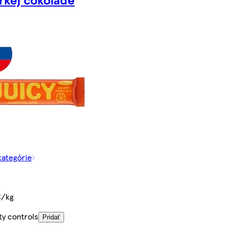
kategórie
€/kg
ty controls
Pridať