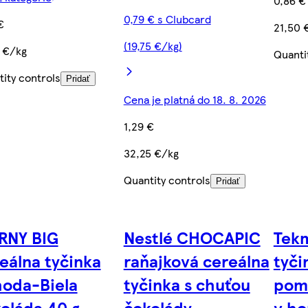
0,86 €
0,79 € s Clubcard
€
21,50 
(19,75 €/kg)
5 €/kg
Quanti
ity controls
Pridať
Cena je platná do 18. 8. 2026
1,29 €
32,25 €/kg
Quantity controls
Pridať
RNY BIG
Nestlé CHOCAPIC
Tekm
eálna tyčinka
raňajková cereálna
tyči
oda-Biela
tyčinka s chuťou
pom
oláda 40 g
čokolády,
v ho