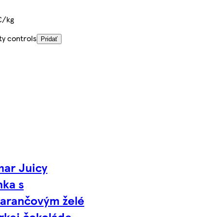
€/kg
ty controls
Pridať
ar Juicy
nka s
arančovým želé
rkej čokoláde