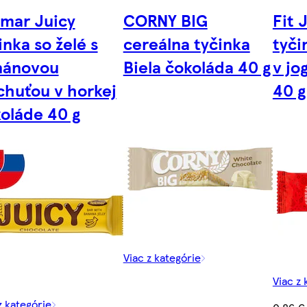
mar Juicy
CORNY BIG
Fit 
inka so želé s
cereálna tyčinka
tyči
nánovou
Biela čokoláda 40 g
v jo
chuťou v horkej
40 g
oláde 40 g
Viac z kategórie
Viac z 
z kategórie