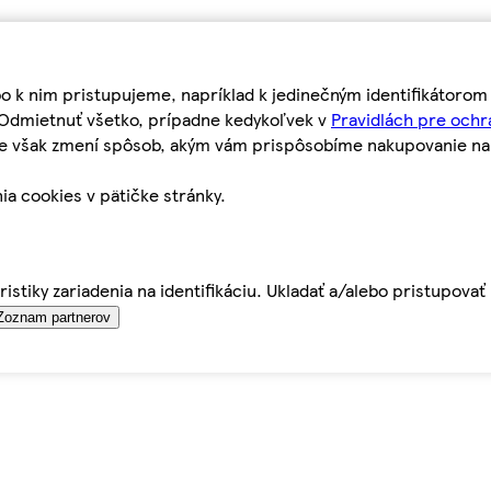
bo k nim pristupujeme, napríklad k jedinečným identifikátoro
o Odmietnuť všetko, prípadne kedykoľvek v
Pravidlách pre ochr
tie však zmení spôsob, akým vám prispôsobíme nakupovanie n
ia cookies v pätičke stránky.
istiky zariadenia na identifikáciu. Ukladať a/alebo pristupova
Zoznam partnerov