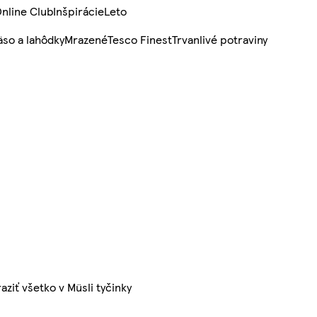
nline Club
Inšpirácie
Leto
so a lahôdky
Mrazené
Tesco Finest
Trvanlivé potraviny
aziť všetko v Müsli tyčinky