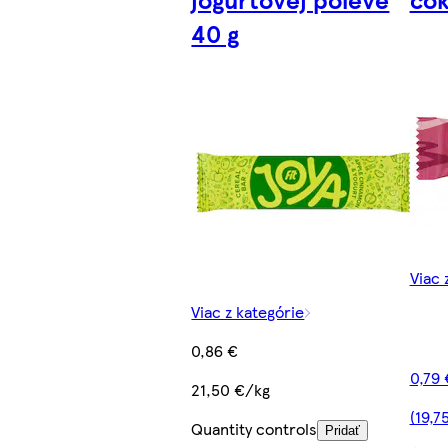
40 g
Viac 
Viac z kategórie
0,86 €
0,79 
21,50 €/kg
(19,7
Quantity controls
Pridať