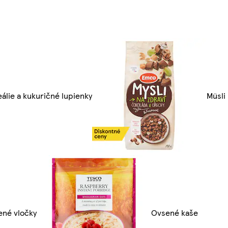
álie a kukuričné lupienky
Müsli
ené vločky
Ovsené kaše