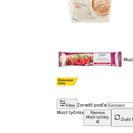
Müsl
Zoradiť podľa
Filtre
Müsli tyčinky
Remove
Müsli tyčinky
Zrušiť f