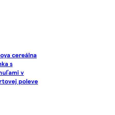
Joya cereálna
nka s
huľami v
rtovej poleve