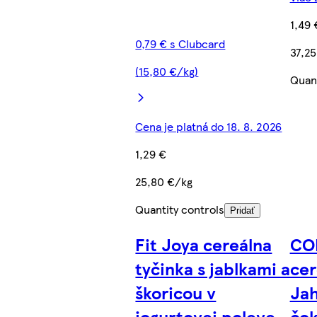
1,49 
0,79 € s Clubcard
37,2
(15,80 €/kg)
Quant
Cena je platná do 18. 8. 2026
1,29 €
25,80 €/kg
Quantity controls
Pridať
Fit Joya cereálna
CO
tyčinka s jablkami a
cer
škoricou v
Jah
jogurtovej poleve
čok