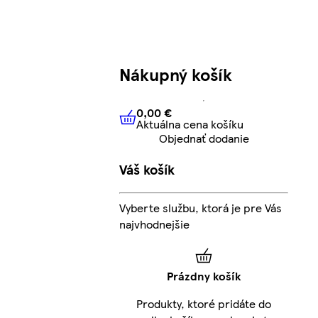
Nákupný košík
0,00 €
Aktuálna cena košíku
0,00 €
Aktuálna cena košíku
Objednať dodanie
Váš košík
Vyberte službu, ktorá je pre Vás
najvhodnejšie
Prázdny košík
Produkty, ktoré pridáte do