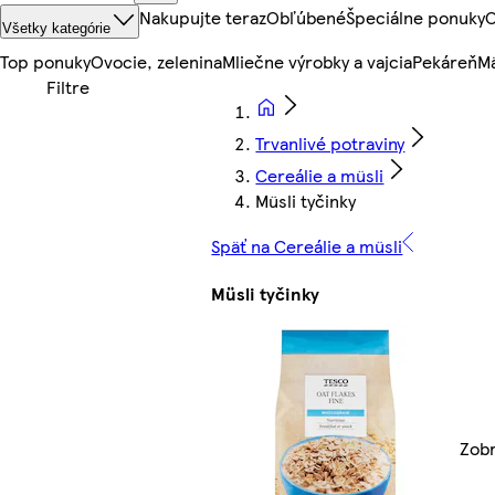
Nakupujte teraz
Obľúbené
Špeciálne ponuky
O
Všetky kategórie
Top ponuky
Ovocie, zelenina
Mliečne výrobky a vajcia
Pekáreň
Mä
Trvanlivé potraviny
Cereálie a müsli
Müsli tyčinky
Späť na Cereálie a müsli
Müsli tyčinky
Zobr