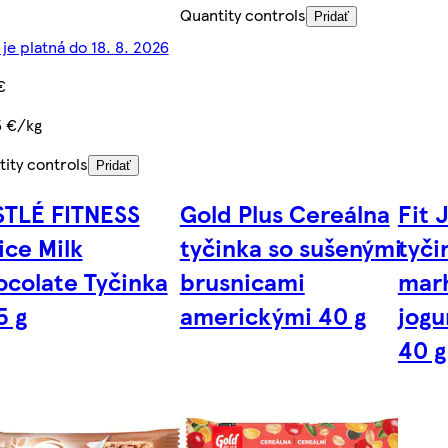
Quantity controls
Pridať
je platná do 18. 8. 2026
€
5 €/kg
ity controls
Pridať
TLÉ FITNESS
Gold Plus Cereálna
Fit 
ice Milk
tyčinka so sušenými
tyči
colate Tyčinka
brusnicami
mar
5 g
americkými 40 g
jogu
40 g