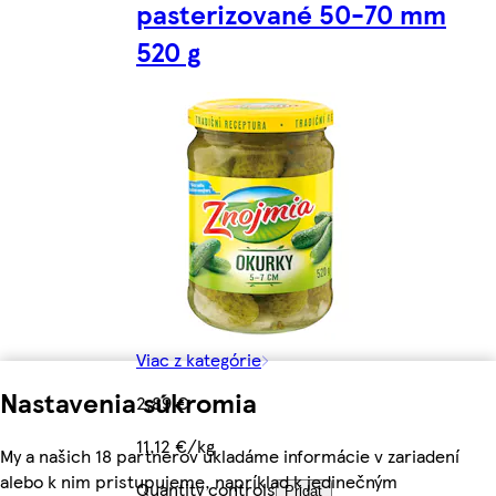
pasterizované 50-70 mm
520 g
Viac z kategórie
Nastavenia súkromia
2,89 €
11,12 €/kg
My a našich 18 partnerov ukladáme informácie v zariadení
alebo k nim pristupujeme, napríklad k jedinečným
Quantity controls
Pridať