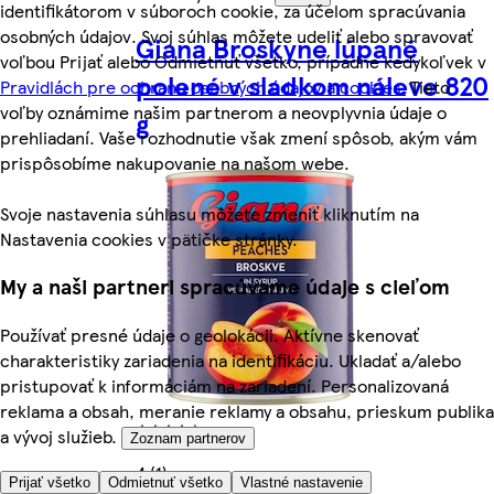
identifikátorom v súboroch cookie, za účelom spracúvania
osobných údajov. Svoj súhlas môžete udeliť alebo spravovať
Giana Broskyne lúpané
voľbou Prijať alebo Odmietnuť všetko, prípadne kedykoľvek v
polené v sladkom náleve 820
Pravidlách pre ochranu osobných údajov a cookies.
Tieto
voľby oznámime našim partnerom a neovplyvnia údaje o
g
prehliadaní. Vaše rozhodnutie však zmení spôsob, akým vám
prispôsobíme nakupovanie na našom webe.
Svoje nastavenia súhlasu môžete zmeniť kliknutím na
Nastavenia cookies v pätičke stránky.
My a naši partneri spracúvame údaje s cieľom
Používať presné údaje o geolokácii. Aktívne skenovať
charakteristiky zariadenia na identifikáciu. Ukladať a/alebo
pristupovať k informáciám na zariadení. Personalizovaná
reklama a obsah, meranie reklamy a obsahu, prieskum publika
a vývoj služieb.
Zoznam partnerov
4 (1)
Prijať všetko
Odmietnuť všetko
Vlastné nastavenie