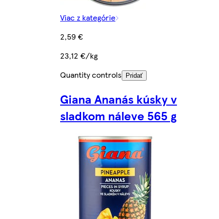
Viac z kategórie
2,59 €
23,12 €/kg
Quantity controls
Pridať
Giana Ananás kúsky v
sladkom náleve 565 g