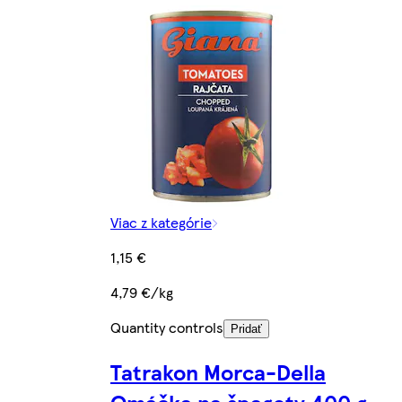
Viac z kategórie
1,15 €
4,79 €/kg
Quantity controls
Pridať
Tatrakon Morca-Della
Omáčka na špagety 400 g