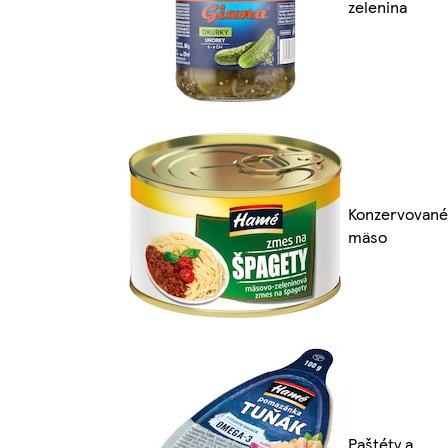
zelenina
Konzervované
mäso
Paštéty a