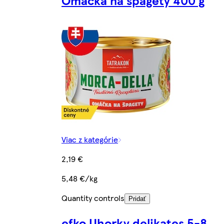
Viac z kategórie
2,19 €
5,48 €/kg
Quantity controls
Pridať
efko Uhorky delikates 5-8