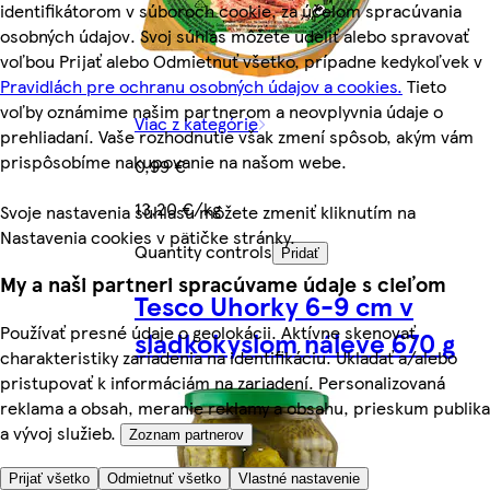
identifikátorom v súboroch cookie, za účelom spracúvania
osobných údajov. Svoj súhlas môžete udeliť alebo spravovať
voľbou Prijať alebo Odmietnuť všetko, prípadne kedykoľvek v
Pravidlách pre ochranu osobných údajov a cookies.
Tieto
voľby oznámime našim partnerom a neovplyvnia údaje o
Viac z kategórie
prehliadaní. Vaše rozhodnutie však zmení spôsob, akým vám
prispôsobíme nakupovanie na našom webe.
0,99 €
13,20 €/kg
Svoje nastavenia súhlasu môžete zmeniť kliknutím na
Nastavenia cookies v pätičke stránky.
Quantity controls
Pridať
My a naši partneri spracúvame údaje s cieľom
Tesco Uhorky 6-9 cm v
Používať presné údaje o geolokácii. Aktívne skenovať
sladkokyslom náleve 670 g
charakteristiky zariadenia na identifikáciu. Ukladať a/alebo
pristupovať k informáciám na zariadení. Personalizovaná
reklama a obsah, meranie reklamy a obsahu, prieskum publika
a vývoj služieb.
Zoznam partnerov
Prijať všetko
Odmietnuť všetko
Vlastné nastavenie