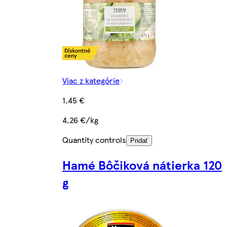
Viac z kategórie
1,45 €
4,26 €/kg
Quantity controls
Pridať
Hamé Bôčiková nátierka 120
g