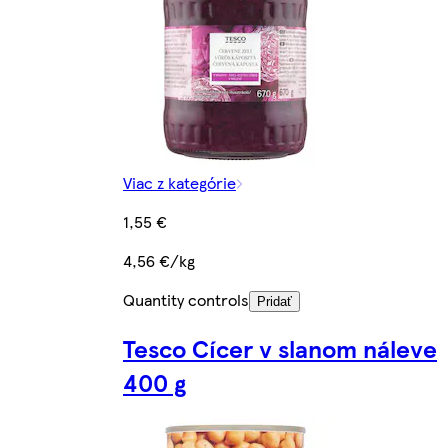
Viac z kategórie
1,55 €
4,56 €/kg
Quantity controls
Pridať
Tesco Cícer v slanom náleve
400 g