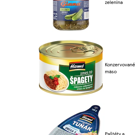
zelenina
Konzervované
mäso
Paštéty a