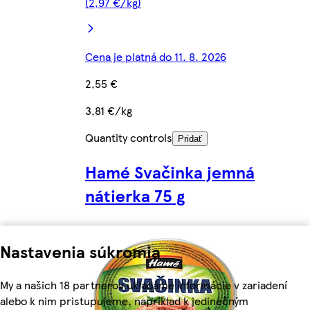
(2,97 €/kg)
Cena je platná do 11. 8. 2026
2,55 €
3,81 €/kg
Quantity controls
Pridať
Hamé Svačinka jemná
nátierka 75 g
Nastavenia súkromia
My a našich 18 partnerov ukladáme informácie v zariadení
alebo k nim pristupujeme, napríklad k jedinečným