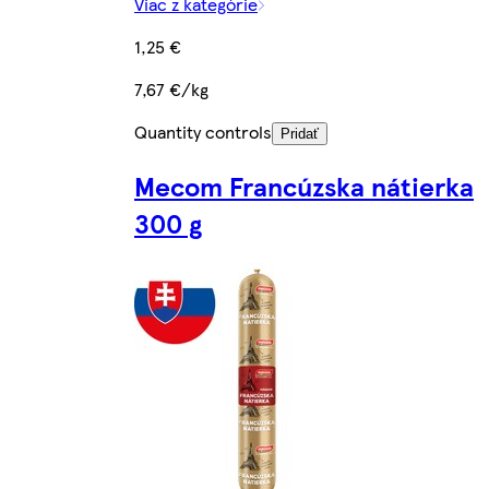
Viac z kategórie
1,25 €
7,67 €/kg
Quantity controls
Pridať
Mecom Francúzska nátierka
300 g