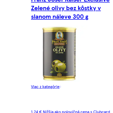
Zelené olivy bez kôstky v
slanom náleve 300 g
Viac z kategórie
1,24 € Nižšia ako polovičná cena s Clubcard