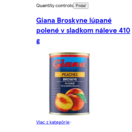
Quantity controls
Pridať
Giana Broskyne lúpané
polené v sladkom náleve 410
g
Viac z kategórie