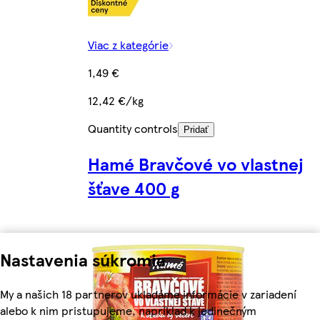
Viac z kategórie
1,49 €
12,42 €/kg
Quantity controls
Pridať
Hamé Bravčové vo vlastnej
šťave 400 g
Nastavenia súkromia
My a našich 18 partnerov ukladáme informácie v zariadení
alebo k nim pristupujeme, napríklad k jedinečným