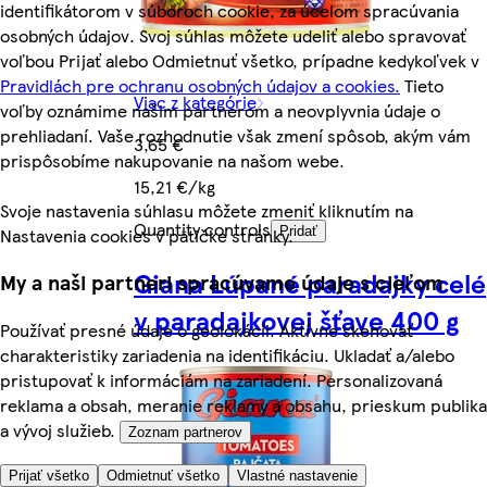
identifikátorom v súboroch cookie, za účelom spracúvania
osobných údajov. Svoj súhlas môžete udeliť alebo spravovať
voľbou Prijať alebo Odmietnuť všetko, prípadne kedykoľvek v
Pravidlách pre ochranu osobných údajov a cookies.
Tieto
Viac z kategórie
voľby oznámime našim partnerom a neovplyvnia údaje o
prehliadaní. Vaše rozhodnutie však zmení spôsob, akým vám
3,65 €
prispôsobíme nakupovanie na našom webe.
15,21 €/kg
Svoje nastavenia súhlasu môžete zmeniť kliknutím na
Quantity controls
Nastavenia cookies v pätičke stránky.
Pridať
Giana Lúpané paradajky celé
My a naši partneri spracúvame údaje s cieľom
v paradajkovej šťave 400 g
Používať presné údaje o geolokácii. Aktívne skenovať
charakteristiky zariadenia na identifikáciu. Ukladať a/alebo
pristupovať k informáciám na zariadení. Personalizovaná
reklama a obsah, meranie reklamy a obsahu, prieskum publika
a vývoj služieb.
Zoznam partnerov
Prijať všetko
Odmietnuť všetko
Vlastné nastavenie