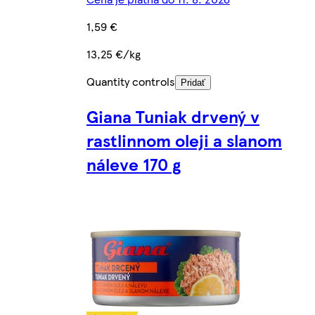
1,59 €
13,25 €/kg
Quantity controls
Pridať
Giana Tuniak drvený v
rastlinnom oleji a slanom
náleve 170 g