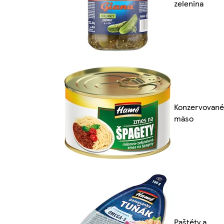
zelenina
Konzervované
mäso
Paštéty a