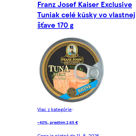
Franz Josef Kaiser Exclusive
Tuniak celé kúsky vo vlastnej
šťave 170 g
Viac z kategórie
-40%, predtým 2,65 €
Cena je platná do 11. 8. 2026