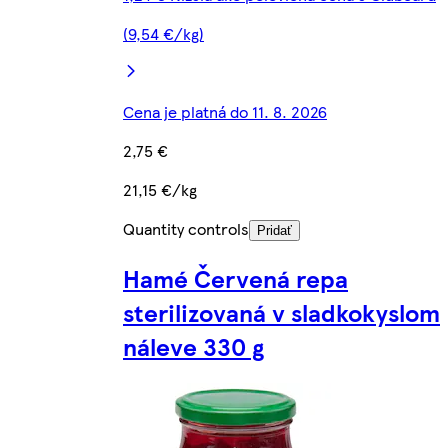
(9,54 €/kg)
Cena je platná do 11. 8. 2026
2,75 €
21,15 €/kg
Quantity controls
Pridať
Hamé Červená repa
sterilizovaná v sladkokyslom
náleve 330 g