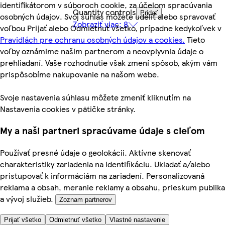
identifikátorom v súboroch cookie, za účelom spracúvania
Quantity controls
Pridať
osobných údajov. Svoj súhlas môžete udeliť alebo spravovať
Zobraziť viac: 8
voľbou Prijať alebo Odmietnuť všetko, prípadne kedykoľvek v
Pravidlách pre ochranu osobných údajov a cookies.
Tieto
voľby oznámime našim partnerom a neovplyvnia údaje o
prehliadaní. Vaše rozhodnutie však zmení spôsob, akým vám
prispôsobíme nakupovanie na našom webe.
Svoje nastavenia súhlasu môžete zmeniť kliknutím na
Nastavenia cookies v pätičke stránky.
My a naši partneri spracúvame údaje s cieľom
Používať presné údaje o geolokácii. Aktívne skenovať
charakteristiky zariadenia na identifikáciu. Ukladať a/alebo
pristupovať k informáciám na zariadení. Personalizovaná
reklama a obsah, meranie reklamy a obsahu, prieskum publika
a vývoj služieb.
Zoznam partnerov
Prijať všetko
Odmietnuť všetko
Vlastné nastavenie