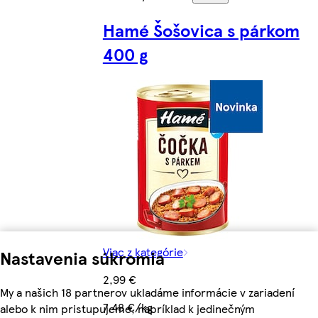
Hamé Šošovica s párkom
400 g
Viac z kategórie
Nastavenia súkromia
2,99 €
My a našich 18 partnerov ukladáme informácie v zariadení
7,48 €/kg
alebo k nim pristupujeme, napríklad k jedinečným