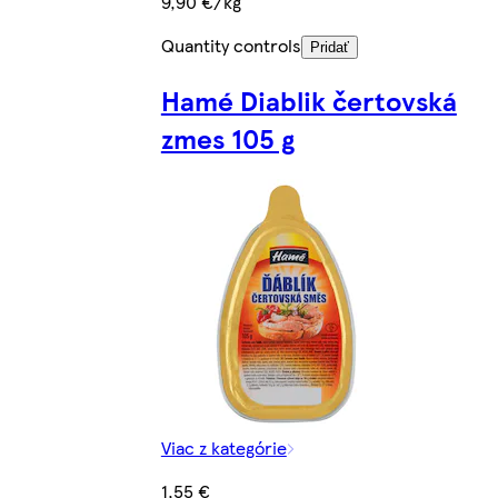
9,90 €/kg
Quantity controls
Pridať
Hamé Diablik čertovská
zmes 105 g
Viac z kategórie
1,55 €