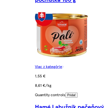
Viac z kategórie
1,55 €
8,61 €/kg
Quantity controls
Pridať
Hamé Labužník pečeňový