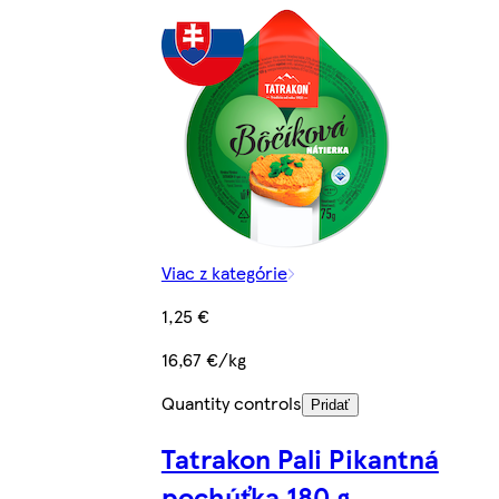
Viac z kategórie
1,25 €
16,67 €/kg
Quantity controls
Pridať
Tatrakon Pali Pikantná
pochúťka 180 g