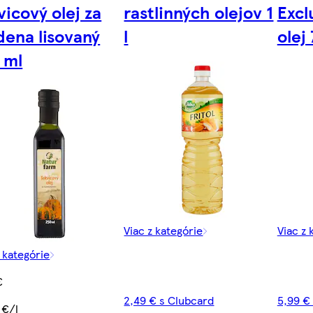
vicový olej za
rastlinných olejov 1
Excl
dena lisovaný
l
olej
 ml
Viac z kategórie
Viac z 
z kategórie
€
2,49 € s Clubcard
5,99 €
 €/l