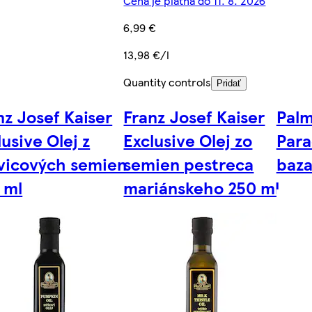
Cena je platná do 11. 8. 2026
6,99 €
13,98 €/l
Quantity controls
Pridať
nz Josef Kaiser
Franz Josef Kaiser
Palm
lusive Olej z
Exclusive Olej zo
Para
vicových semien
semien pestreca
baza
 ml
mariánskeho 250 ml