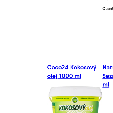
Quant
Coco24 Kokosový
Nat
olej 1000 ml
Sez
ml