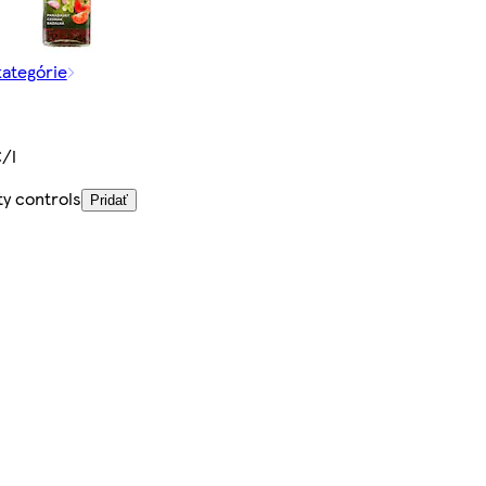
kategórie
€/l
ty controls
Pridať