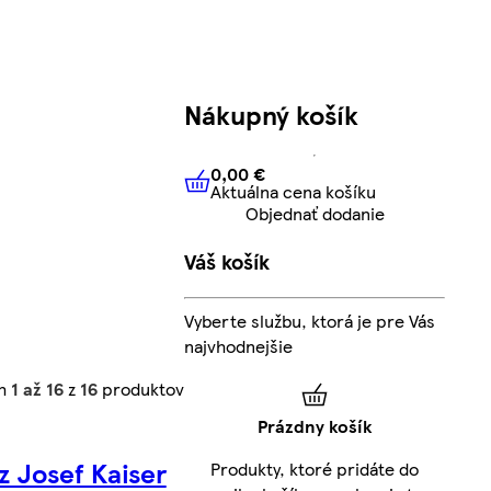
Nákupný košík
0,00 €
Aktuálna cena košíku
0,00 €
Aktuálna cena košíku
Objednať dodanie
Váš košík
Vyberte službu, ktorá je pre Vás
najvhodnejšie
ch
1 až 16
z
16
produktov
Prázdny košík
z Josef Kaiser
Produkty, ktoré pridáte do