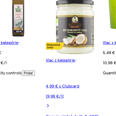
z kategórie
Viac z 
€
5,49 €
Viac z kategórie
 €/l
10,98 
ity controls
Quanti
Pridať
4,99 € s Clubcard
(9,98 €/l)