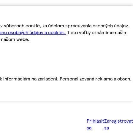
m v súboroch cookie, za účelom spracúvania osobných údajov.
anu osobných údajov a cookies.
Tieto voľby oznámime našim
a našom webe.
ť k informáciám na zariadení. Personalizovaná reklama a obsah,
Prihlásiť
Zaregistrovať
sa
sa