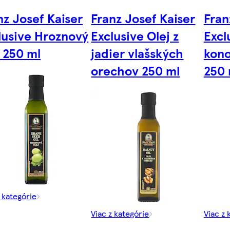
nz Josef Kaiser
Franz Josef Kaiser
Fran
lusive Hroznový
Exclusive Olej z
Excl
j 250 ml
jadier vlašských
kon
orechov 250 ml
250 
z kategórie
Viac z kategórie
Viac z 