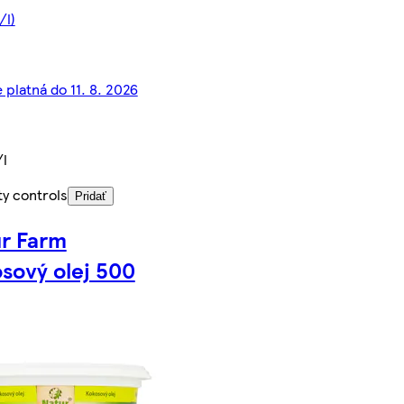
/l)
 platná do 11. 8. 2026
/l
ty controls
Pridať
r Farm
sový olej 500