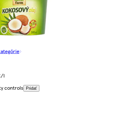
kategórie
€/l
ty controls
Pridať