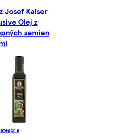
z Josef Kaiser
usive Olej z
opných semien
ml
kategórie