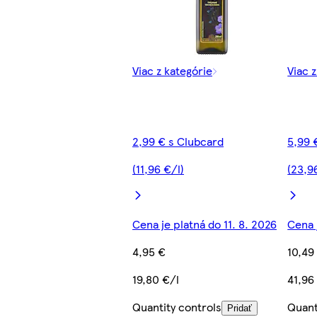
Viac z kategórie
Viac 
2,99 € s Clubcard
5,99 
(11,96 €/l)
(23,9
Cena je platná do 11. 8. 2026
Cena 
4,95 €
10,49
19,80 €/l
41,96
Quantity controls
Quant
Pridať