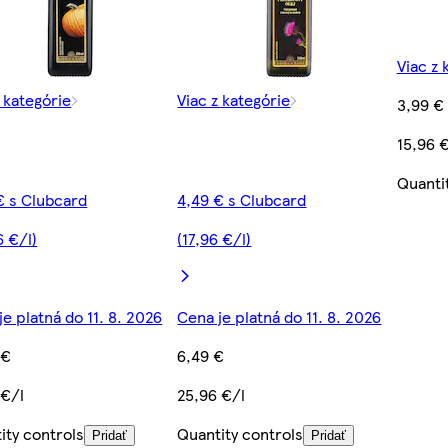
Viac z 
z kategórie
Viac z kategórie
3,99 €
15,96 
Quanti
€ s Clubcard
4,49 € s Clubcard
6 €/l)
(17,96 €/l)
je platná do 11. 8. 2026
Cena je platná do 11. 8. 2026
 €
6,49 €
 €/l
25,96 €/l
ity controls
Quantity controls
Pridať
Pridať