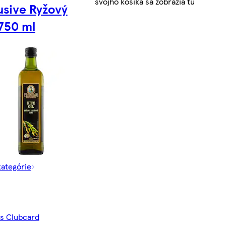
svojho košíka sa zobrazia tu
usive Ryžový
 750 ml
kategórie
 s Clubcard