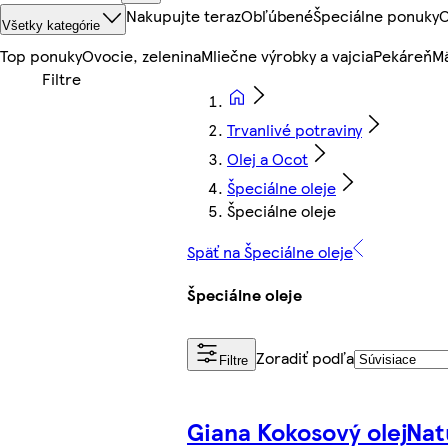
Nakupujte teraz
Obľúbené
Špeciálne ponuky
O
Všetky kategórie
Top ponuky
Ovocie, zelenina
Mliečne výrobky a vajcia
Pekáreň
Mä
Trvanlivé potraviny
Olej a Ocot
Špeciálne oleje
Špeciálne oleje
Späť na Špeciálne oleje
Špeciálne oleje
Zoradiť podľa
Filtre
Giana Kokosový olej
Nat