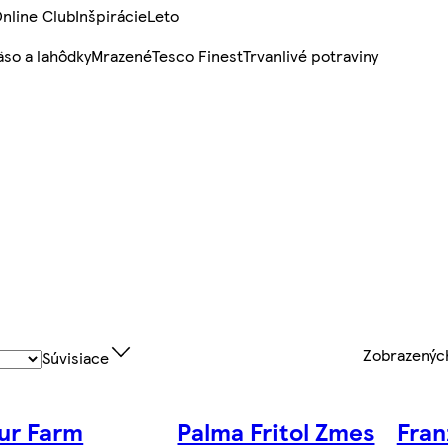
nline Club
Inšpirácie
Leto
so a lahôdky
Mrazené
Tesco Finest
Trvanlivé potraviny
Zobrazený
Súvisiace
ur Farm
Palma Fritol Zmes
Fran