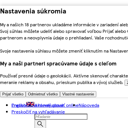
Nastavenia súkromia
My a našich 18 partnerov ukladáme informácie v zariadení ale
Svoj súhlas môžete udeliť alebo spravovať voľbou Prijať aleb
partnerom a neovplyvnia údaje o prehliadaní. Vaše rozhodnu
Svoje nastavenia súhlasu môžete zmeniť kliknutím na Nastaven
My a naši partneri spracúvame údaje s cieľom
Používať presné údaje o geolokácii. Aktívne skenovať charakter
meranie reklamy a obsahu, prieskum publika a vývoj služieb.
Prijať všetko
Odmietnuť všetko
Vlastné nastavenie
Preskočiť na hlavný obsah
English
Ako nakupovať online
Nápoveda
Preskočiť na vyhľadávanie