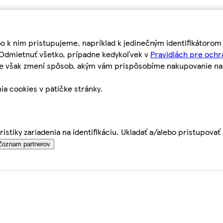
bo k nim pristupujeme, napríklad k jedinečným identifikátoro
o Odmietnuť všetko, prípadne kedykoľvek v
Pravidlách pre ochr
tie však zmení spôsob, akým vám prispôsobíme nakupovanie n
ia cookies v pätičke stránky.
istiky zariadenia na identifikáciu. Ukladať a/alebo pristupova
Zoznam partnerov