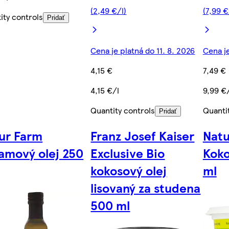
(2,49 €/l)
(7,99 €
ity controls
Pridať
Cena je platná do 11. 8. 2026
Cena je
4,15 €
7,49 €
4,15 €/l
9,99 €
Quantity controls
Quanti
Pridať
ur Farm
Franz Josef Kaiser
Natu
amový olej 250
Exclusive Bio
Koko
kokosový olej
ml
lisovaný za studena
500 ml