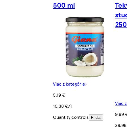
500 ml
Tek
stu
250
Viac z kategórie
5,19 €
Viac 
10,38 €/l
9,99 
Quantity controls
Pridať
39,96