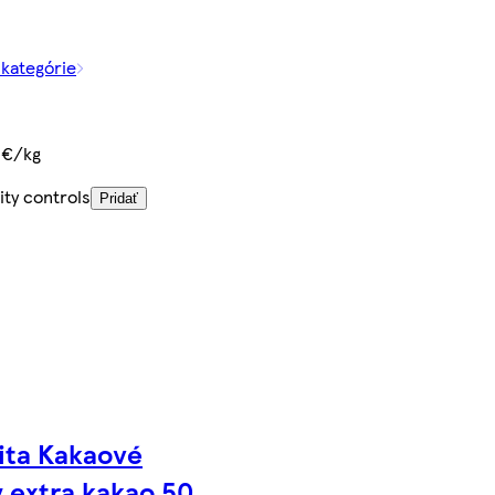
 kategórie
€
 €/kg
ity controls
Pridať
ita Kakaové
y extra kakao 50