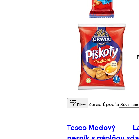
Zoradiť podľa
Filtre
Tesco Medový
L
perník s náplňou so
j