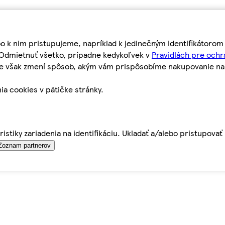
bo k nim pristupujeme, napríklad k jedinečným identifikátoro
o Odmietnuť všetko, prípadne kedykoľvek v
Pravidlách pre ochr
tie však zmení spôsob, akým vám prispôsobíme nakupovanie n
ia cookies v pätičke stránky.
istiky zariadenia na identifikáciu. Ukladať a/alebo pristupova
Zoznam partnerov