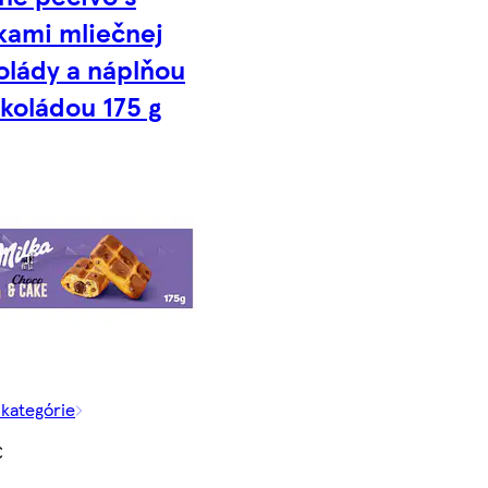
kami mliečnej
olády a náplňou
okoládou 175 g
 kategórie
€