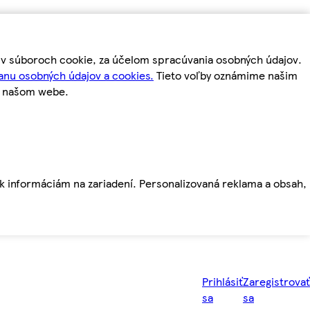
m v súboroch cookie, za účelom spracúvania osobných údajov.
anu osobných údajov a cookies.
Tieto voľby oznámime našim
a našom webe.
ť k informáciám na zariadení. Personalizovaná reklama a obsah,
Prihlásiť
Zaregistrovať
sa
sa