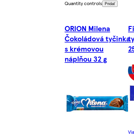
Quantity controls
Pridať
ORION Milena
F
Čokoládová tyčinka
t
s krémovou
2
náplňou 32 g
Vi