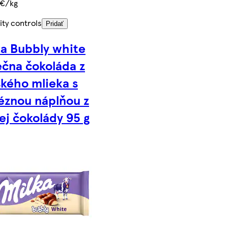
 €/kg
ity controls
Pridať
ka Bubbly white
ečna čokoláda z
ského mlieka s
éznou náplňou z
lej čokolády 95 g