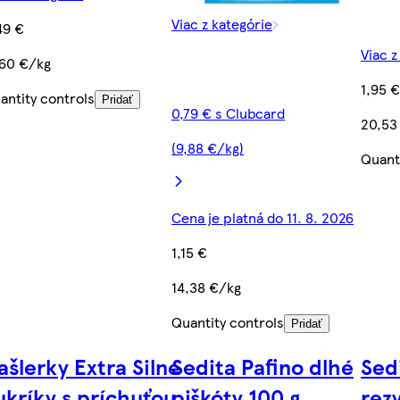
Viac z kategórie
49 €
Viac z
,60 €/kg
1,95 
antity controls
Pridať
0,79 € s Clubcard
20,53
(9,88 €/kg)
Quant
Cena je platná do 11. 8. 2026
1,15 €
14,38 €/kg
Quantity controls
Pridať
ašlerky Extra Silné
Sedita Pafino dlhé
Sed
ukríky s príchuťou
piškóty 100 g
rez