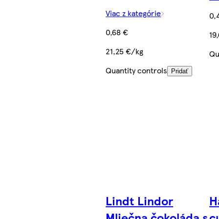
Viac z kategórie
0,
0,68 €
19
21,25 €/kg
Qu
Quantity controls
Pridať
Lindt Lindor
H
Mliečna čokoláda s
c