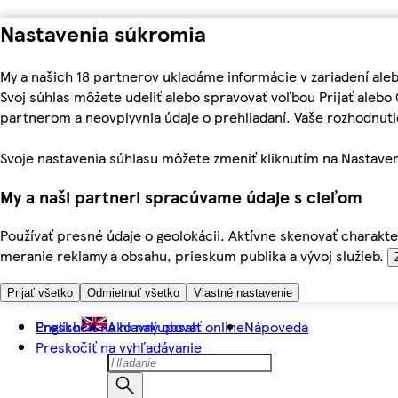
Nastavenia súkromia
My a našich 18 partnerov ukladáme informácie v zariadení ale
Svoj súhlas môžete udeliť alebo spravovať voľbou Prijať aleb
partnerom a neovplyvnia údaje o prehliadaní. Vaše rozhodnu
Svoje nastavenia súhlasu môžete zmeniť kliknutím na Nastaven
My a naši partneri spracúvame údaje s cieľom
Používať presné údaje o geolokácii. Aktívne skenovať charakter
meranie reklamy a obsahu, prieskum publika a vývoj služieb.
Prijať všetko
Odmietnuť všetko
Vlastné nastavenie
Preskočiť na hlavný obsah
English
Ako nakupovať online
Nápoveda
Preskočiť na vyhľadávanie