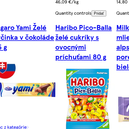
46,09 €/kg
14,80
Quantity controls
Quant
Pridať
igaro Yami Želé
Haribo Pico-Balla
Mil
yčinka v čokoláde
želé cukríky s
mli
5 g
ovocnými
alp
príchuťami 80 g
por
bie
ac z kategórie