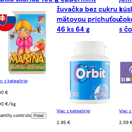
žuvačka bez cukru s
kús
mätovou príchuťou
čok
46 ks 64 g
s č
ac z kategórie
80 €
00 €/kg
Viac z kategórie
Viac z
antity controls
Pridať
2,95 €
2,59 