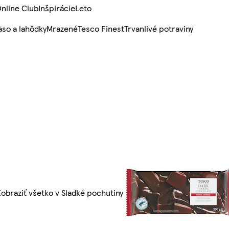
nline Club
Inšpirácie
Leto
so a lahôdky
Mrazené
Tesco Finest
Trvanlivé potraviny
Zobraziť všetko v Sladké pochutiny