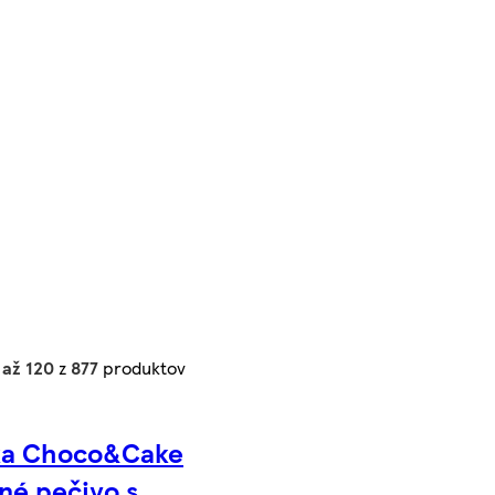
 až 120
z
877
produktov
ka Choco&Cake
né pečivo s