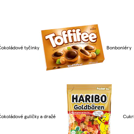
Čokoládové tyčinky
Bonboniéry
Čokoládové guličky a dražé
Cukrí