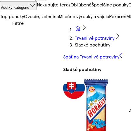
Nakupujte teraz
Obľúbené
Špeciálne ponuky
O
Všetky kategórie
Top ponuky
Ovocie, zelenina
Mliečne výrobky a vajcia
Pekáreň
Mä
Trvanlivé potraviny
Sladké pochutiny
Späť na Trvanlivé potraviny
Sladké pochutiny