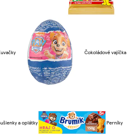
Žuvačky
Čokoládové vajíčka
Sušienky a oplátky
Perníky