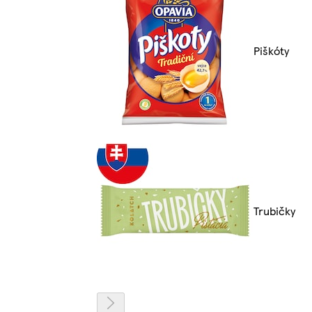
Piškóty
Trubičky