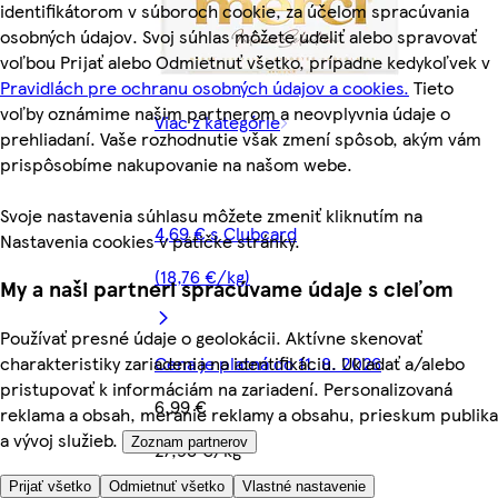
identifikátorom v súboroch cookie, za účelom spracúvania
osobných údajov. Svoj súhlas môžete udeliť alebo spravovať
voľbou Prijať alebo Odmietnuť všetko, prípadne kedykoľvek v
Pravidlách pre ochranu osobných údajov a cookies.
Tieto
voľby oznámime našim partnerom a neovplyvnia údaje o
Viac z kategórie
prehliadaní. Vaše rozhodnutie však zmení spôsob, akým vám
prispôsobíme nakupovanie na našom webe.
Svoje nastavenia súhlasu môžete zmeniť kliknutím na
4,69 € s Clubcard
Nastavenia cookies v pätičke stránky.
(18,76 €/kg)
My a naši partneri spracúvame údaje s cieľom
Používať presné údaje o geolokácii. Aktívne skenovať
Cena je platná do 11. 8. 2026
charakteristiky zariadenia na identifikáciu. Ukladať a/alebo
pristupovať k informáciám na zariadení. Personalizovaná
6,99 €
reklama a obsah, meranie reklamy a obsahu, prieskum publika
a vývoj služieb.
Zoznam partnerov
27,96 €/kg
Prijať všetko
Odmietnuť všetko
Vlastné nastavenie
Quantity controls
Pridať