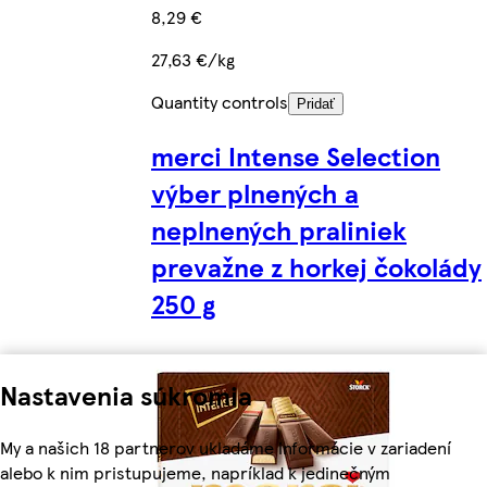
8,29 €
27,63 €/kg
Quantity controls
Pridať
merci Intense Selection
výber plnených a
neplnených praliniek
prevažne z horkej čokolády
250 g
Nastavenia súkromia
My a našich 18 partnerov ukladáme informácie v zariadení
alebo k nim pristupujeme, napríklad k jedinečným