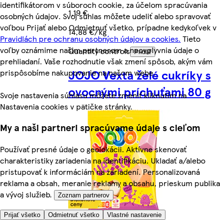
identifikátorom v súboroch cookie, za účelom spracúvania
1,19 €
osobných údajov. Svoj súhlas môžete udeliť alebo spravovať
voľbou Prijať alebo Odmietnuť všetko, prípadne kedykoľvek v
14,88 €/kg
Pravidlách pre ochranu osobných údajov a cookies.
Tieto
voľby oznámime našim partnerom a neovplyvnia údaje o
Quantity controls
Pridať
prehliadaní. Vaše rozhodnutie však zmení spôsob, akým vám
JOJO Vexta želé cukríky s
prispôsobíme nakupovanie na našom webe.
ovocnými príchuťami 80 g
Svoje nastavenia súhlasu môžete zmeniť kliknutím na
Nastavenia cookies v pätičke stránky.
My a naši partneri spracúvame údaje s cieľom
Používať presné údaje o geolokácii. Aktívne skenovať
charakteristiky zariadenia na identifikáciu. Ukladať a/alebo
pristupovať k informáciám na zariadení. Personalizovaná
reklama a obsah, meranie reklamy a obsahu, prieskum publika
a vývoj služieb.
Zoznam partnerov
Prijať všetko
Odmietnuť všetko
Vlastné nastavenie