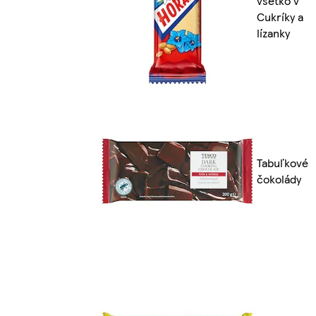
všetko v
Cukríky a
lízanky
Tabuľkové
čokolády