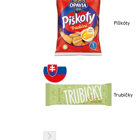
Piškóty
Trubičky