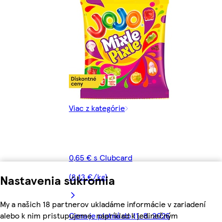
Viac z kategórie
0,65 € s Clubcard
(8,13 €/kg)
Nastavenia súkromia
My a našich 18 partnerov ukladáme informácie v zariadení
Cena je platná do 11. 8. 2026
alebo k nim pristupujeme, napríklad k jedinečným