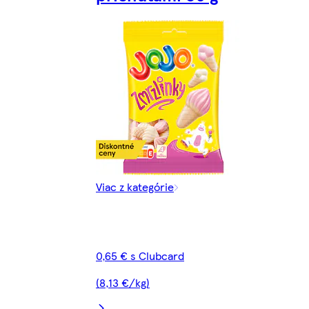
Viac z kategórie
0,65 € s Clubcard
(8,13 €/kg)