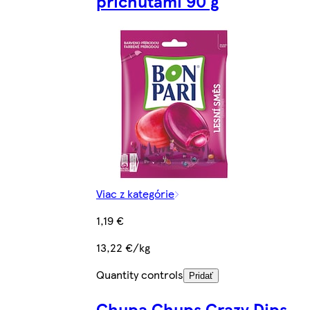
príchuťami 90 g
Viac z kategórie
1,19 €
13,22 €/kg
Quantity controls
Pridať
Chupa Chups Crazy Dips