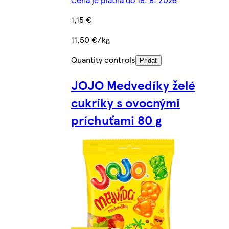
1,15 €
11,50 €/kg
Quantity controls
Pridať
JOJO Medvedíky želé
cukríky s ovocnými
príchuťami 80 g