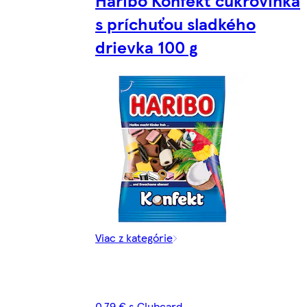
Haribo Konfekt cukrovinka
s príchuťou sladkého
drievka 100 g
Viac z kategórie
0,79 € s Clubcard