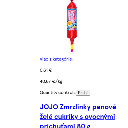
Viac z kategórie
0,61 €
40,67 €/kg
Quantity controls
Pridať
JOJO Zmrzlinky penové
želé cukríky s ovocnými
príchuťami 80 g