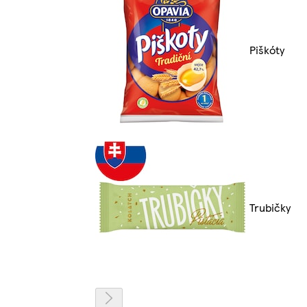
Piškóty
Trubičky