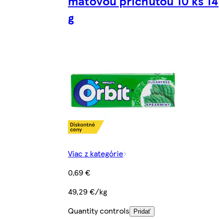
mätovou príchuťou 10 ks 14
g
Viac z kategórie
0,69 €
49,29 €/kg
Quantity controls
Pridať