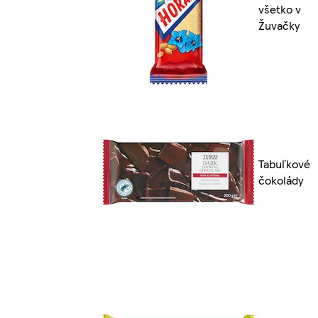
všetko v
Žuvačky
Tabuľkové
čokolády