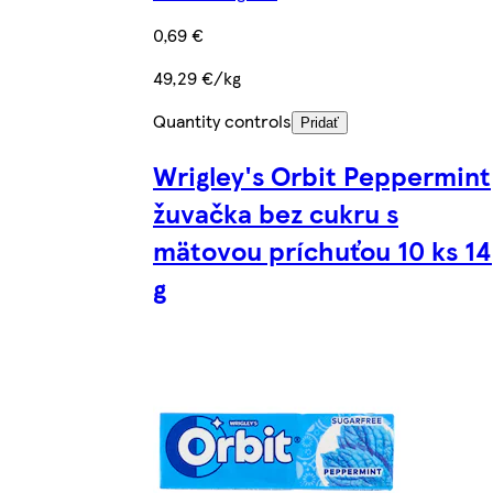
0,69 €
49,29 €/kg
Quantity controls
Pridať
Wrigley's Orbit Peppermint
žuvačka bez cukru s
mätovou príchuťou 10 ks 14
g