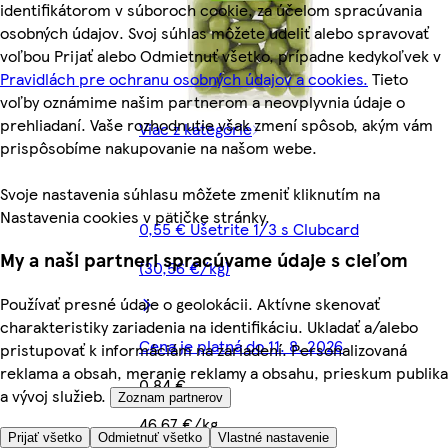
identifikátorom v súboroch cookie, za účelom spracúvania
osobných údajov. Svoj súhlas môžete udeliť alebo spravovať
voľbou Prijať alebo Odmietnuť všetko, prípadne kedykoľvek v
Pravidlách pre ochranu osobných údajov a cookies.
Tieto
voľby oznámime našim partnerom a neovplyvnia údaje o
prehliadaní. Vaše rozhodnutie však zmení spôsob, akým vám
Viac z kategórie
prispôsobíme nakupovanie na našom webe.
Svoje nastavenia súhlasu môžete zmeniť kliknutím na
Nastavenia cookies v pätičke stránky.
0,55 € Ušetrite 1/3 s Clubcard
My a naši partneri spracúvame údaje s cieľom
(30,56 €/kg)
Používať presné údaje o geolokácii. Aktívne skenovať
charakteristiky zariadenia na identifikáciu. Ukladať a/alebo
Cena je platná do 11. 8. 2026
pristupovať k informáciám na zariadení. Personalizovaná
reklama a obsah, meranie reklamy a obsahu, prieskum publika
0,84 €
a vývoj služieb.
Zoznam partnerov
46,67 €/kg
Prijať všetko
Odmietnuť všetko
Vlastné nastavenie