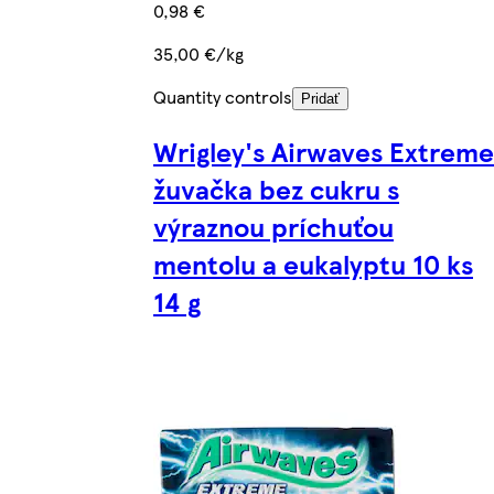
0,98 €
35,00 €/kg
Quantity controls
Pridať
Wrigley's Airwaves Extreme
žuvačka bez cukru s
výraznou príchuťou
mentolu a eukalyptu 10 ks
14 g