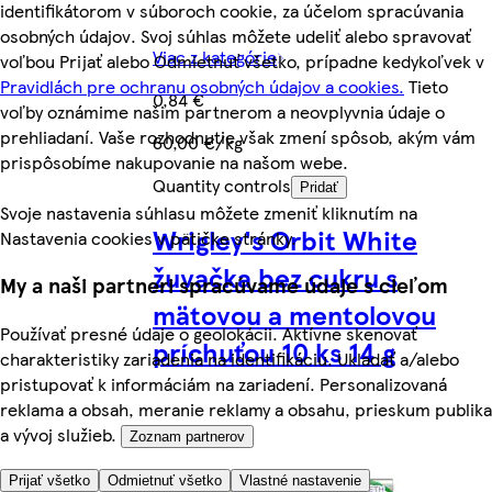
identifikátorom v súboroch cookie, za účelom spracúvania
osobných údajov. Svoj súhlas môžete udeliť alebo spravovať
Viac z kategórie
voľbou Prijať alebo Odmietnuť všetko, prípadne kedykoľvek v
Pravidlách pre ochranu osobných údajov a cookies.
Tieto
0,84 €
voľby oznámime našim partnerom a neovplyvnia údaje o
prehliadaní. Vaše rozhodnutie však zmení spôsob, akým vám
60,00 €/kg
prispôsobíme nakupovanie na našom webe.
Quantity controls
Pridať
Svoje nastavenia súhlasu môžete zmeniť kliknutím na
Wrigley's Orbit White
Nastavenia cookies v pätičke stránky.
žuvačka bez cukru s
My a naši partneri spracúvame údaje s cieľom
mätovou a mentolovou
Používať presné údaje o geolokácii. Aktívne skenovať
príchuťou 10 ks 14 g
charakteristiky zariadenia na identifikáciu. Ukladať a/alebo
pristupovať k informáciám na zariadení. Personalizovaná
reklama a obsah, meranie reklamy a obsahu, prieskum publika
a vývoj služieb.
Zoznam partnerov
Prijať všetko
Odmietnuť všetko
Vlastné nastavenie