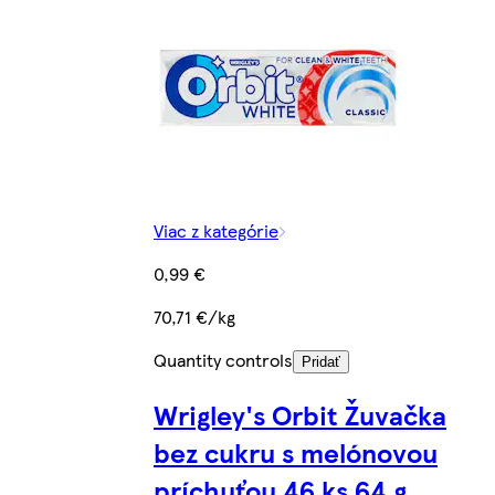
Viac z kategórie
0,99 €
70,71 €/kg
Quantity controls
Pridať
Wrigley's Orbit Žuvačka
bez cukru s melónovou
príchuťou 46 ks 64 g