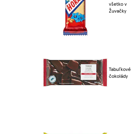
všetko v
Žuvačky
Tabuľkové
čokolády