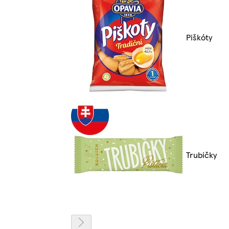
Piškóty
Trubičky