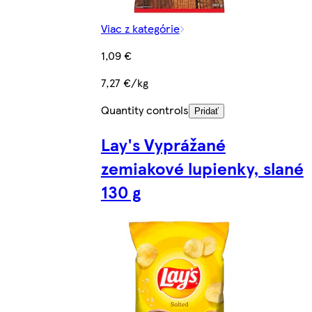
Viac z kategórie
1,09 €
7,27 €/kg
Quantity controls
Pridať
Lay's Vyprážané
zemiakové lupienky, slané
130 g