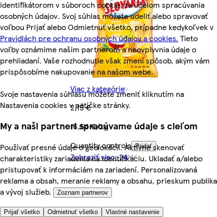
identifikátorom v súboroch cookie, za účelom spracúvania
osobných údajov. Svoj súhlas môžete udeliť alebo spravovať
voľbou Prijať alebo Odmietnuť všetko, prípadne kedykoľvek v
Pravidlách pre ochranu osobných údajov a cookies.
Tieto
voľby oznámime našim partnerom a neovplyvnia údaje o
prehliadaní. Vaše rozhodnutie však zmení spôsob, akým vám
prispôsobíme nakupovanie na našom webe.
Viac z kategórie
Svoje nastavenia súhlasu môžete zmeniť kliknutím na
Nastavenia cookies v pätičke stránky.
2,15 €
My a naši partneri spracúvame údaje s cieľom
16,54 €/kg
Quantity controls
Používať presné údaje o geolokácii. Aktívne skenovať
Pridať
Zobraziť viac: 24
charakteristiky zariadenia na identifikáciu. Ukladať a/alebo
pristupovať k informáciám na zariadení. Personalizovaná
reklama a obsah, meranie reklamy a obsahu, prieskum publika
a vývoj služieb.
Zoznam partnerov
Prijať všetko
Odmietnuť všetko
Vlastné nastavenie