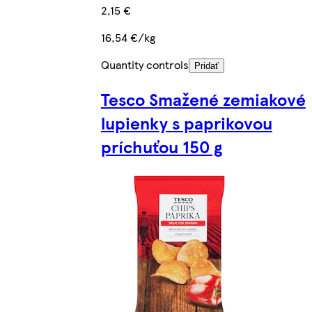
2,15 €
16,54 €/kg
Quantity controls
Pridať
Tesco Smažené zemiakové
lupienky s paprikovou
príchuťou 150 g