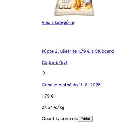
Viac z kategórie
Kúpte 2, ušetrite 1,79 € s Clubcard
(13,85 €/kg)
Cena je platná do 11. 8. 2026
1,79 €
27,54 €/kg
Quantity controls
Pridať