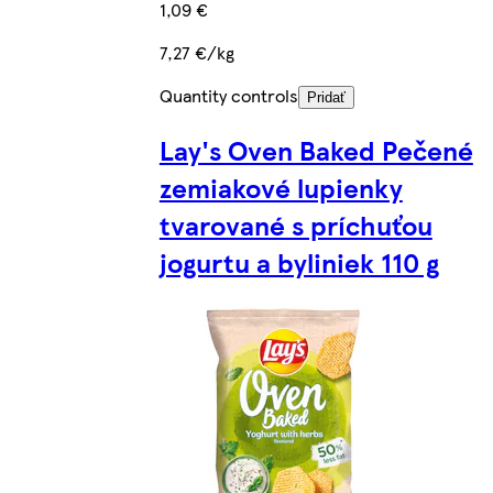
1,09 €
7,27 €/kg
Quantity controls
Pridať
Lay's Oven Baked Pečené
zemiakové lupienky
tvarované s príchuťou
jogurtu a byliniek 110 g