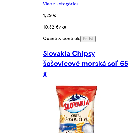
Viac z kategórie
1,29 €
10,32 €/kg
Quantity controls
Pridať
Slovakia Chipsy
šošovicové morská soľ 65
g