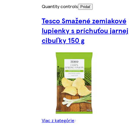
Quantity controls
Pridať
Tesco Smažené zemiakové
lupienky s príchuťou jarnej
cibuľky 150 g
Viac z kategórie