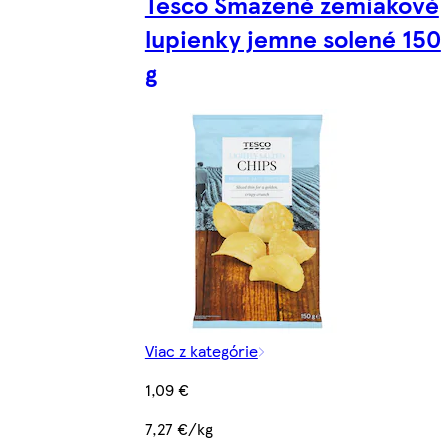
Tesco Smažené zemiakové
lupienky jemne solené 150
g
Viac z kategórie
1,09 €
7,27 €/kg