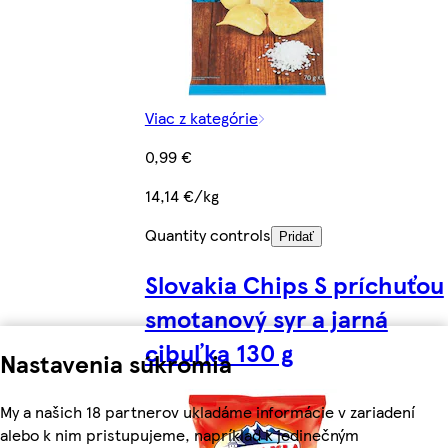
Viac z kategórie
0,99 €
14,14 €/kg
Quantity controls
Pridať
Slovakia Chips S príchuťou
smotanový syr a jarná
cibuľka 130 g
Nastavenia súkromia
My a našich 18 partnerov ukladáme informácie v zariadení
alebo k nim pristupujeme, napríklad k jedinečným