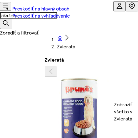
Preskočiť na hlavný obsah
Preskočiť na vyhľadávanie
Zvieratá
Zvieratá
Zobraziť
všetko v
Zvieratá