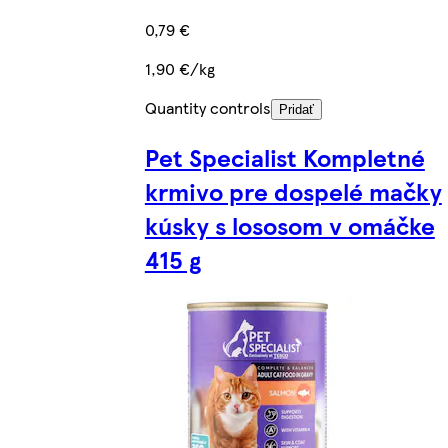
0,79 €
1,90 €/kg
Quantity controls
Pridať
Pet Specialist Kompletné
krmivo pre dospelé mačky
kúsky s lososom v omáčke
415 g