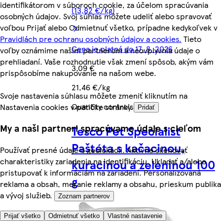
identifikátorom v súboroch cookie, za účelom spracúvania
(13,82 €/kg)
osobných údajov. Svoj súhlas môžete udeliť alebo spravovať
voľbou Prijať alebo Odmietnuť všetko, prípadne kedykoľvek v
Pravidlách pre ochranu osobných údajov a cookies.
Tieto
Cena je platná do 17. 8. 2026
voľby oznámime našim partnerom a neovplyvnia údaje o
prehliadaní. Vaše rozhodnutie však zmení spôsob, akým vám
3,09 €
prispôsobíme nakupovanie na našom webe.
21,46 €/kg
Svoje nastavenia súhlasu môžete zmeniť kliknutím na
Quantity controls
Nastavenia cookies v pätičke stránky.
Pridať
My a naši partneri spracúvame údaje s cieľom
Tesco Pet Specialist
Paštéta s kačacinou,
Používať presné údaje o geolokácii. Aktívne skenovať
charakteristiky zariadenia na identifikáciu. Ukladať a/alebo
kuracinou a zeleninou 100
pristupovať k informáciám na zariadení. Personalizovaná
g
reklama a obsah, meranie reklamy a obsahu, prieskum publika
a vývoj služieb.
Zoznam partnerov
Prijať všetko
Odmietnuť všetko
Vlastné nastavenie