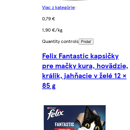
Viac z kategórie
0,79 €
1,90 €/kg
Quantity controls
Pridať
Felix Fantastic kapsičky
pre mačky kura, hovädzie,
králik, jahňacie v želé 12 ×
85 g