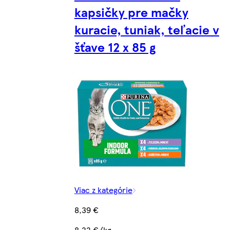
kapsičky pre mačky
kuracie, tuniak, teľacie v
šťave 12 x 85 g
Viac z kategórie
8,39 €
8,22 €/kg