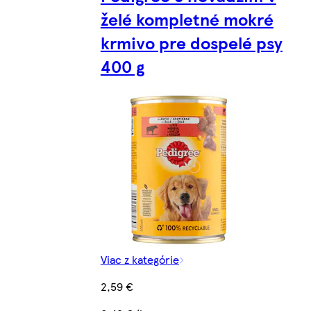
želé kompletné mokré
krmivo pre dospelé psy
400 g
Viac z kategórie
2,59 €