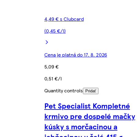
4,49 € s Clubcard
(0,45 €/l)
Cena je platná do 17. 8. 2026
5,09 €
0,51 €/l
Quantity controls
Pridať
Pet Specialist Kompletné
krmivo pre dospelé mačky
kúsky s morčacinou a
jahňacinou v želé 415 g