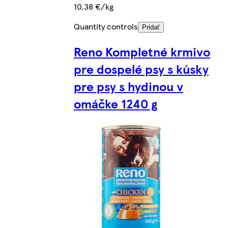
10,38 €/kg
Quantity controls
Pridať
Reno Kompletné krmivo
pre dospelé psy s kúsky
pre psy s hydinou v
omáčke 1240 g