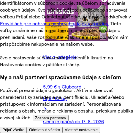
identifikátorom v súboroch cookie, za účelom spracúvania
osobných údajov. Svoj súhlas môžete udeliť alebo spravovať
voľbou Prijať alebo Odmietnuť všetko, prípadne kedykoľvek v
Pravidlách pre ochranu osobných údajov a cookies.
Tieto
voľby oznámime našim partnerom a neovplyvnia údaje o
prehliadaní. Vaše rozhodnutie však zmení spôsob, akým vám
prispôsobíme nakupovanie na našom webe.
Viac z kategórie
Svoje nastavenia súhlasu môžete zmeniť kliknutím na
Nastavenia cookies v pätičke stránky.
My a naši partneri spracúvame údaje s cieľom
5,99 € s Clubcard
Používať presné údaje o geolokácii. Aktívne skenovať
charakteristiky zariadenia na identifikáciu. Ukladať a/alebo
(5,87 €/kg)
pristupovať k informáciám na zariadení. Personalizovaná
reklama a obsah, meranie reklamy a obsahu, prieskum publika
a vývoj služieb.
Zoznam partnerov
Cena je platná do 17. 8. 2026
Prijať všetko
Odmietnuť všetko
Vlastné nastavenie
8,49 €