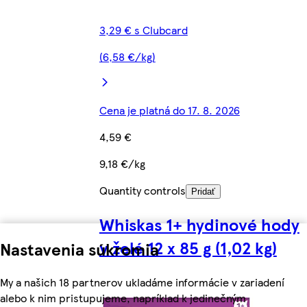
3,29 € s Clubcard
(6,58 €/kg)
Cena je platná do 17. 8. 2026
4,59 €
9,18 €/kg
Quantity controls
Pridať
Whiskas 1+ hydinové hody
v želé 12 x 85 g (1,02 kg)
Nastavenia súkromia
My a našich 18 partnerov ukladáme informácie v zariadení
alebo k nim pristupujeme, napríklad k jedinečným