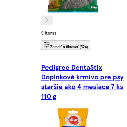
5 items
Zoradiť a filtrovať (524)
Pedigree DentaStix
Doplnkové krmivo pre psy
staršie ako 4 mesiace 7 ks
110 g