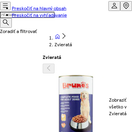
Preskočiť na hlavný obsah
Preskočiť na vyhľadávanie
Zvieratá
Zvieratá
Zobraziť
všetko v
Zvieratá