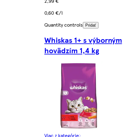
2,99 €
0,60 €/l
Quantity controls
Pridať
Whiskas 1+ s výborným
hovädzím 1,4 kg
Viac z kategórie