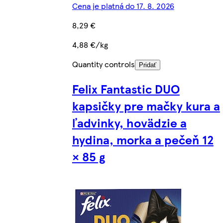
Cena je platná do 17. 8. 2026
8,29 €
4,88 €/kg
Quantity controls
Pridať
Felix Fantastic DUO
kapsičky pre mačky kura a
ľadvinky, hovädzie a
hydina, morka a pečeň 12
× 85 g