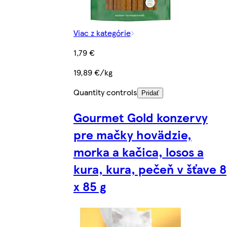
Viac z kategórie
1,79 €
19,89 €/kg
Quantity controls
Pridať
Gourmet Gold konzervy
pre mačky hovädzie,
morka a kačica, losos a
kura, kura, pečeň v šťave 8
x 85 g