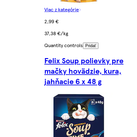
Viac z kategórie
2,99 €
37,38 €/kg
Quantity controls
Pridať
Felix Soup polievky pre
mačky hovädzie, kura,
jahňacie 6 x 48 g