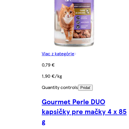
Viac z kategórie
0,79 €
1,90 €/kg
Quantity controls
Pridať
Gourmet Perle DUO
kapsičky pre mačky 4 x 85
g