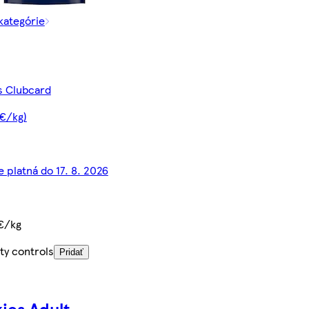
 kategórie
 s Clubcard
 €/kg)
e platná do 17. 8. 2026
€/kg
ty controls
Pridať
kies Adult