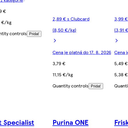
9 €
2,89 € s Clubcard
3,99 €
 €/kg
(8,50 €/kg)
(3,91 
tity controls
Pridať
Cena je platná do 17. 8. 2026
Cena j
3,79 €
5,49 €
11,15 €/kg
5,38 €
Quantity controls
Quanti
Pridať
t Specialist
Purina ONE
Fris