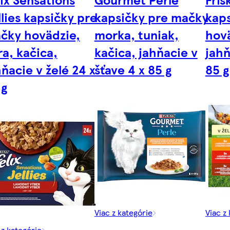
llies kapsičky pre
kapsičky pre mačky
kaps
čky hovädzie,
morka, tuniak,
hovä
ra, kačica,
kačica, jahňacie v
jahň
hňacie v želé 24 x
šťave 4 x 85 g
85 g
 g
Viac z kategórie
Viac z
 z kategórie