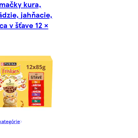
 mačky kura,
dzie, jahňacie,
ca v šťave 12 ×
 kategórie