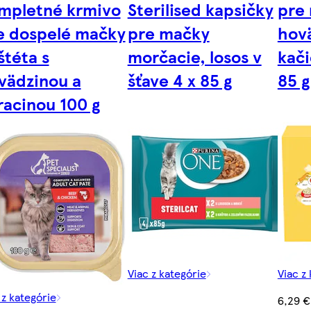
mpletné krmivo
Sterilised kapsičky
pre
e dospelé mačky
pre mačky
hovä
štéta s
morčacie, losos v
kači
vädzinou a
šťave 4 x 85 g
85 g
racinou 100 g
Viac z kategórie
Viac z
 z kategórie
6,29 €