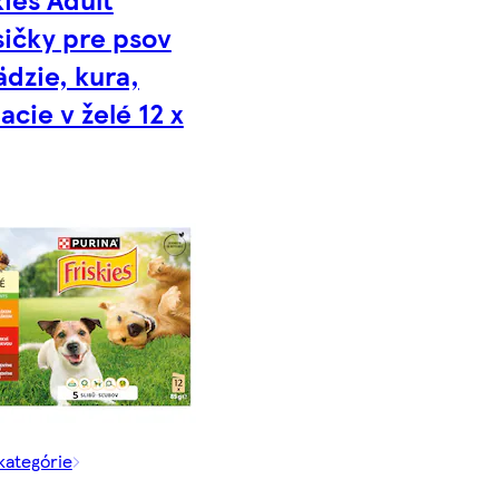
ičky pre psov
dzie, kura,
acie v želé 12 x
 kategórie