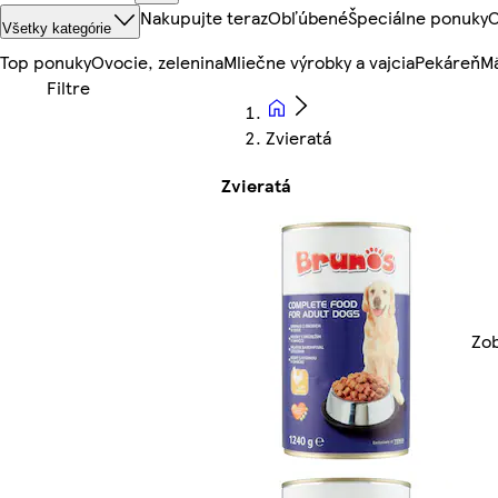
Nakupujte teraz
Obľúbené
Špeciálne ponuky
O
Všetky kategórie
Top ponuky
Ovocie, zelenina
Mliečne výrobky a vajcia
Pekáreň
Mä
Zvieratá
Zvieratá
Zob