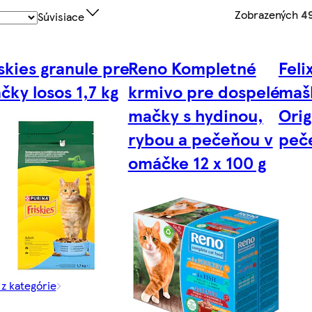
Zobrazených
49
Súvisiace
iskies granule pre
Reno Kompletné
Feli
čky losos 1,7 kg
krmivo pre dospelé
maš
mačky s hydinou,
Orig
rybou a pečeňou v
peč
omáčke 12 x 100 g
 z kategórie