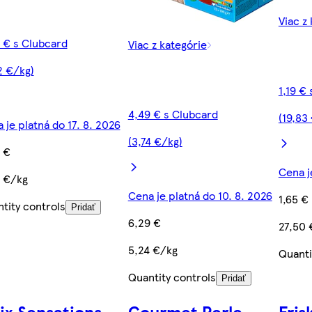
Viac z
 € s Clubcard
Viac z kategórie
2 €/kg)
1,19 €
4,49 € s Clubcard
(19,83
 je platná do 17. 8. 2026
(3,74 €/kg)
 €
Cena j
 €/kg
Cena je platná do 10. 8. 2026
1,65 €
tity controls
Pridať
6,29 €
27,50 
5,24 €/kg
Quanti
Quantity controls
Pridať
lix Sensations
Gourmet Perle
Fris