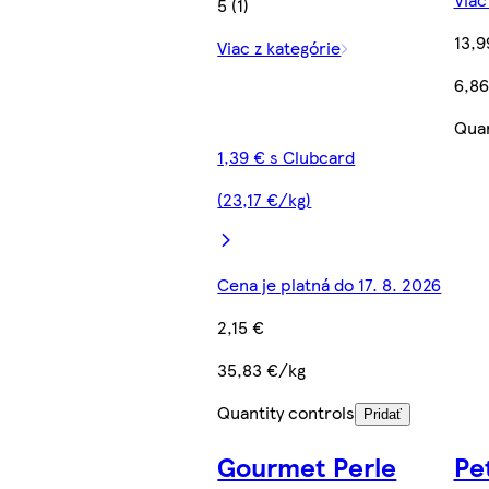
5 (1)
13,9
Viac z kategórie
6,86
Quan
1,39 € s Clubcard
(23,17 €/kg)
Cena je platná do 17. 8. 2026
2,15 €
35,83 €/kg
Quantity controls
Pridať
Gourmet Perle
Pe