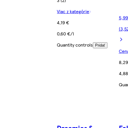
3 (2)
Viac z kategórie
5,99
4,19 €
(3,5
0,60 €/l
Quantity controls
Pridať
Cena
8,29
4,88
Quan
Dreamies S
Fe