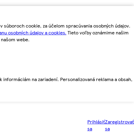
m v súboroch cookie, za účelom spracúvania osobných údajov.
anu osobných údajov a cookies.
Tieto voľby oznámime našim
a našom webe.
ť k informáciám na zariadení. Personalizovaná reklama a obsah,
Prihlásiť
Zaregistrovať
sa
sa