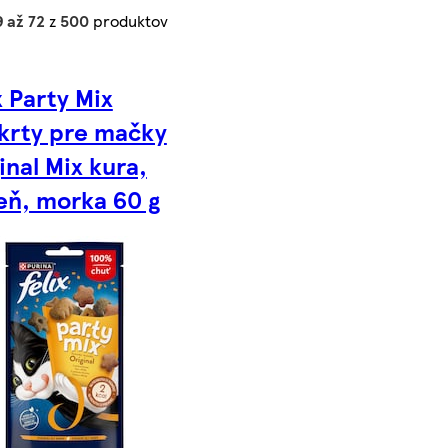
 až 72
z
500
produktov
x Party Mix
krty pre mačky
inal Mix kura,
eň, morka 60 g