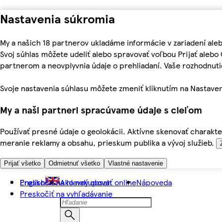
Nastavenia súkromia
My a našich 18 partnerov ukladáme informácie v zariadení ale
Svoj súhlas môžete udeliť alebo spravovať voľbou Prijať aleb
partnerom a neovplyvnia údaje o prehliadaní. Vaše rozhodnu
Svoje nastavenia súhlasu môžete zmeniť kliknutím na Nastaven
My a naši partneri spracúvame údaje s cieľom
Používať presné údaje o geolokácii. Aktívne skenovať charakter
meranie reklamy a obsahu, prieskum publika a vývoj služieb.
Prijať všetko
Odmietnuť všetko
Vlastné nastavenie
Preskočiť na hlavný obsah
English
Ako nakupovať online
Nápoveda
Preskočiť na vyhľadávanie