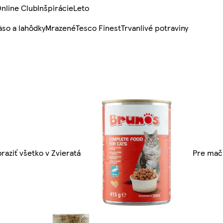
nline Club
Inšpirácie
Leto
so a lahôdky
Mrazené
Tesco Finest
Trvanlivé potraviny
raziť všetko v Zvieratá
Pre mač