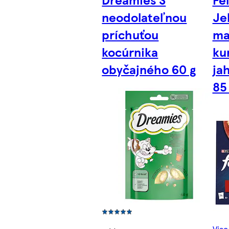
neodolateľnou
Je
príchuťou
ma
kocúrnika
ku
obyčajného 60 g
ja
85
Viac