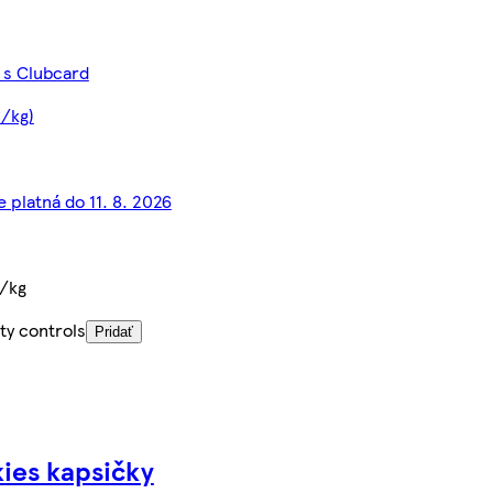
 s Clubcard
€/kg)
e platná do 11. 8. 2026
/kg
ty controls
Pridať
kies kapsičky