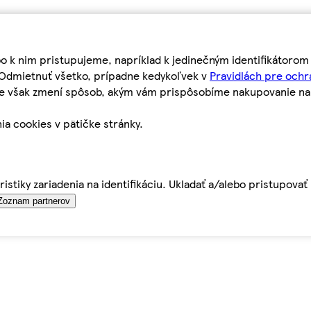
bo k nim pristupujeme, napríklad k jedinečným identifikátoro
o Odmietnuť všetko, prípadne kedykoľvek v
Pravidlách pre ochr
tie však zmení spôsob, akým vám prispôsobíme nakupovanie n
ia cookies v pätičke stránky.
istiky zariadenia na identifikáciu. Ukladať a/alebo pristupova
Zoznam partnerov