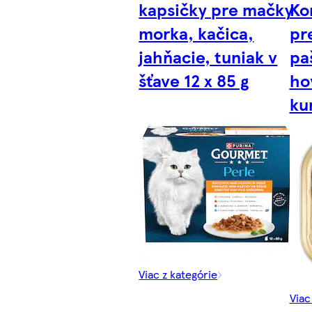
kapsičky pre mačky
Ko
morka, kačica,
pr
jahňacie, tuniak v
pa
šťave 12 x 85 g
ho
ku
Viac z kategórie
Viac