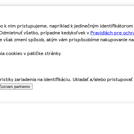
bo k nim pristupujeme, napríklad k jedinečným identifikátoro
o Odmietnuť všetko, prípadne kedykoľvek v
Pravidlách pre ochr
tie však zmení spôsob, akým vám prispôsobíme nakupovanie n
ia cookies v pätičke stránky.
istiky zariadenia na identifikáciu. Ukladať a/alebo pristupova
Zoznam partnerov