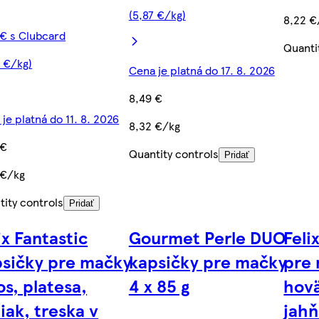
(5,87 €/kg)
8,22 €
 € s Clubcard
Quanti
9 €/kg)
Cena je platná do 17. 8. 2026
8,49 €
je platná do 11. 8. 2026
8,32 €/kg
 €
Quantity controls
Pridať
 €/kg
tity controls
Pridať
ix Fantastic
Gourmet Perle DUO
Feli
psičky pre mačky
kapsičky pre mačky
pre
os, platesa,
4 x 85 g
hovä
iak, treska v
jahň