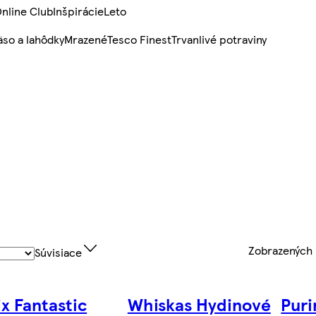
nline Club
Inšpirácie
Leto
so a lahôdky
Mrazené
Tesco Finest
Trvanlivé potraviny
Zobrazených
Súvisiace
ix Fantastic
Whiskas Hydinové
Puri