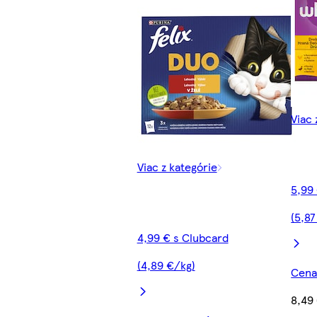
Viac 
Viac z kategórie
5,99
(5,87
4,99 € s Clubcard
(4,89 €/kg)
Cena 
8,49