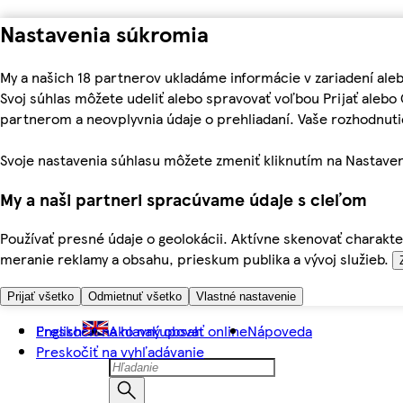
Nastavenia súkromia
My a našich 18 partnerov ukladáme informácie v zariadení ale
Svoj súhlas môžete udeliť alebo spravovať voľbou Prijať aleb
partnerom a neovplyvnia údaje o prehliadaní. Vaše rozhodnu
Svoje nastavenia súhlasu môžete zmeniť kliknutím na Nastaven
My a naši partneri spracúvame údaje s cieľom
Používať presné údaje o geolokácii. Aktívne skenovať charakter
meranie reklamy a obsahu, prieskum publika a vývoj služieb.
Prijať všetko
Odmietnuť všetko
Vlastné nastavenie
Preskočiť na hlavný obsah
English
Ako nakupovať online
Nápoveda
Preskočiť na vyhľadávanie