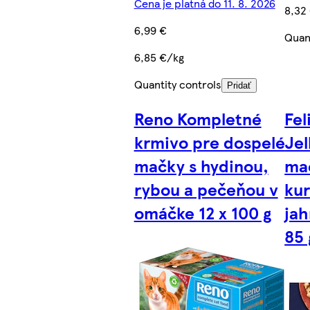
Cena je platná do 11. 8. 2026
8,32
6,99 €
Quan
6,85 €/kg
Quantity controls
Pridať
Reno Kompletné
Fel
krmivo pre dospelé
Jel
mačky s hydinou,
ma
rybou a pečeňou v
kur
omáčke 12 x 100 g
jah
85 