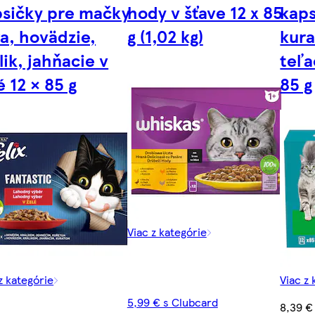
psičky pre mačky
hody v šťave 12 x 85
kaps
a, hovädzie,
g (1,02 kg)
kura
lik, jahňacie v
teľa
é 12 × 85 g
85 g
Viac z kategórie
z kategórie
Viac z 
5,99 € s Clubcard
8,39 €