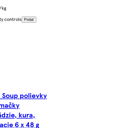
/kg
ty controls
Pridať
x Soup polievky
 mačky
dzie, kura,
acie 6 x 48 g