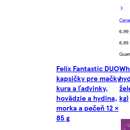
Cena 
6,99
6,85
Quan
Felix Fantastic DUO
Whi
kapsičky pre mačky
hyd
kura a ľadvinky,
žel
hovädzie a hydina,
kg)
morka a pečeň 12 ×
85 g