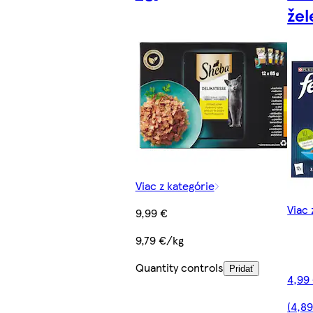
žel
Viac z kategórie
Viac 
9,99 €
9,79 €/kg
Quantity controls
Pridať
4,99
(4,8