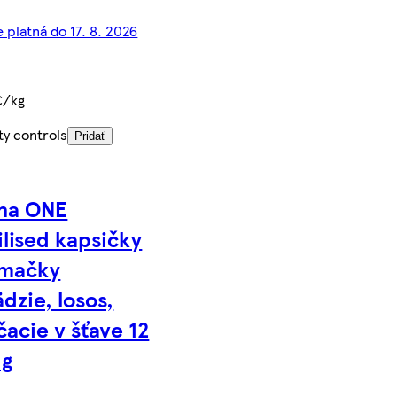
 platná do 17. 8. 2026
€/kg
ty controls
Pridať
ina ONE
ilised kapsičky
 mačky
dzie, losos,
acie v šťave 12
 g