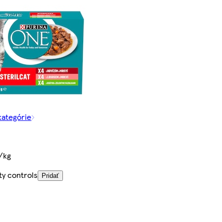
kategórie
/kg
ty controls
Pridať