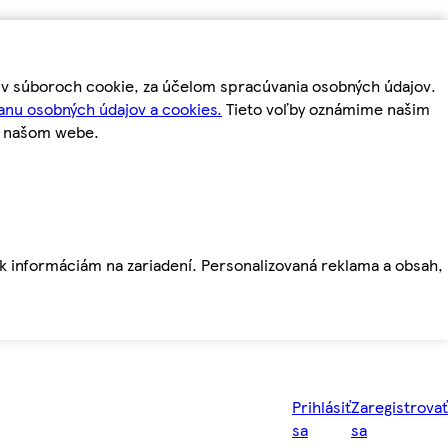
m v súboroch cookie, za účelom spracúvania osobných údajov.
anu osobných údajov a cookies.
Tieto voľby oznámime našim
a našom webe.
ť k informáciám na zariadení. Personalizovaná reklama a obsah,
Prihlásiť
Zaregistrovať
sa
sa