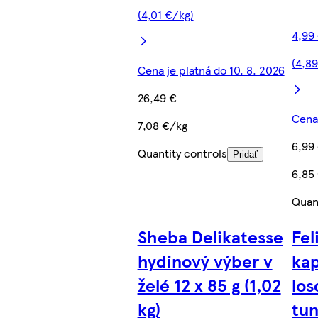
(4,01 €/kg)
4,99
(4,8
Cena je platná do 10. 8. 2026
26,49 €
Cena 
7,08 €/kg
6,99
Quantity controls
Pridať
6,85
Quan
Sheba Delikatesse
Fel
hydinový výber v
ka
želé 12 x 85 g (1,02
los
kg)
tun