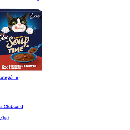
kategórie
 s Clubcard
€/kg)