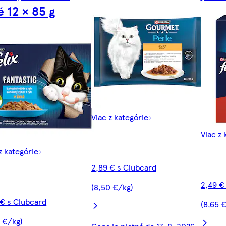
é 12 × 85 g
Viac z kategórie
Viac z 
z kategórie
2,89 € s Clubcard
2,49 €
(8,50 €/kg)
 € s Clubcard
(8,65 
9 €/kg)