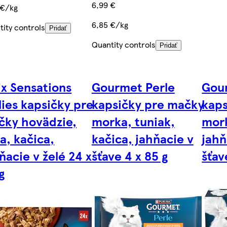
6,99 €
 €/kg
6,85 €/kg
tity controls
Pridať
Quantity controls
Pridať
ix Sensations
Gourmet Perle
Gou
lies kapsičky pre
kapsičky pre mačky
kaps
čky hovädzie,
morka, tuniak,
mork
a, kačica,
kačica, jahňacie v
jahň
ňacie v želé 24 x
šťave 4 x 85 g
šťav
g