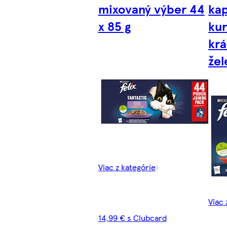
mixovaný výber 44
ka
x 85 g
kur
krá
žel
Viac z kategórie
Viac 
14,99 € s Clubcard