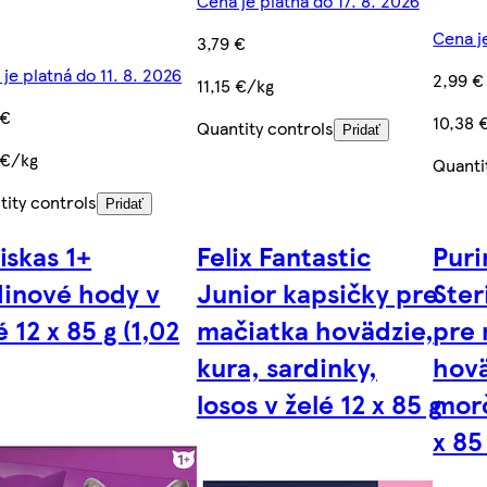
Cena je platná do 17. 8. 2026
Cena je
3,79 €
je platná do 11. 8. 2026
2,99 €
11,15 €/kg
 €
10,38 
Quantity controls
Pridať
 €/kg
Quanti
tity controls
Pridať
skas 1+
Felix Fantastic
Pur
inové hody v
Junior kapsičky pre
Ster
é 12 x 85 g (1,02
mačiatka hovädzie,
pre
kura, sardinky,
hovä
losos v želé 12 x 85 g
morč
x 85