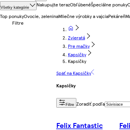
Nakupujte teraz
Obľúbené
Špeciálne ponuky
O
Všetky kategórie
Top ponuky
Ovocie, zelenina
Mliečne výrobky a vajcia
Pekáreň
Mä
Zvieratá
Pre mačky
Kapsičky
Kapsičky
Späť na Kapsičky
Kapsičky
Zoradiť podľa
Filtre
Felix Fantastic
Fel