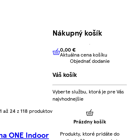
Nákupný košík
0,00 €
Aktuálna cena košíku
0,00 €
Aktuálna cena košíku
Objednať dodanie
Váš košík
Vyberte službu, ktorá je pre Vás
najvhodnejšie
1 až 24
z
118
produktov
Prázdny košík
na ONE Indoor
Produkty, ktoré pridáte do