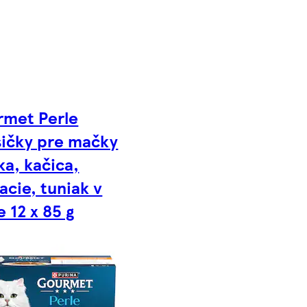
rmet Perle
ičky pre mačky
a, kačica,
acie, tuniak v
e 12 x 85 g