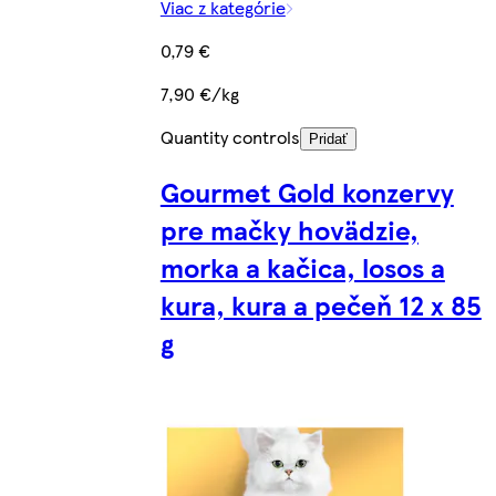
Viac z kategórie
0,79 €
7,90 €/kg
Quantity controls
Pridať
Gourmet Gold konzervy
pre mačky hovädzie,
morka a kačica, losos a
kura, kura a pečeň 12 x 85
g