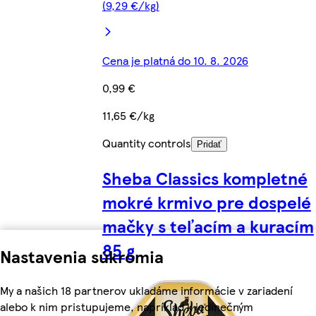
(9,29 €/kg)
Cena je platná do 10. 8. 2026
0,99 €
11,65 €/kg
Quantity controls
Pridať
Sheba Classics kompletné
mokré krmivo pre dospelé
mačky s teľacím a kuracím
85 g
Nastavenia súkromia
My a našich 18 partnerov ukladáme informácie v zariadení
alebo k nim pristupujeme, napríklad k jedinečným