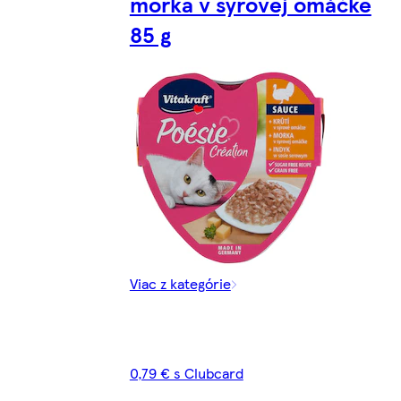
morka v syrovej omáčke
85 g
Viac z kategórie
0,79 € s Clubcard