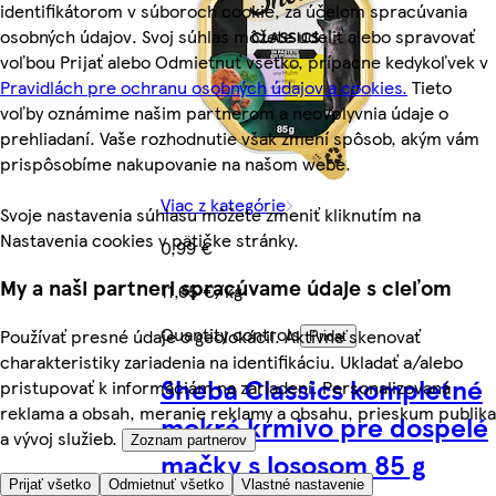
identifikátorom v súboroch cookie, za účelom spracúvania
osobných údajov. Svoj súhlas môžete udeliť alebo spravovať
voľbou Prijať alebo Odmietnuť všetko, prípadne kedykoľvek v
Pravidlách pre ochranu osobných údajov a cookies.
Tieto
voľby oznámime našim partnerom a neovplyvnia údaje o
prehliadaní. Vaše rozhodnutie však zmení spôsob, akým vám
prispôsobíme nakupovanie na našom webe.
Viac z kategórie
Svoje nastavenia súhlasu môžete zmeniť kliknutím na
Nastavenia cookies v pätičke stránky.
0,99 €
My a naši partneri spracúvame údaje s cieľom
11,65 €/kg
Quantity controls
Používať presné údaje o geolokácii. Aktívne skenovať
Pridať
charakteristiky zariadenia na identifikáciu. Ukladať a/alebo
Sheba Classics kompletné
pristupovať k informáciám na zariadení. Personalizovaná
reklama a obsah, meranie reklamy a obsahu, prieskum publika
mokré krmivo pre dospelé
a vývoj služieb.
Zoznam partnerov
mačky s lososom 85 g
Prijať všetko
Odmietnuť všetko
Vlastné nastavenie