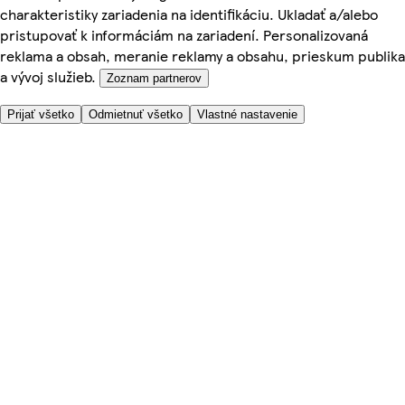
charakteristiky zariadenia na identifikáciu. Ukladať a/alebo
pristupovať k informáciám na zariadení. Personalizovaná
reklama a obsah, meranie reklamy a obsahu, prieskum publika
a vývoj služieb.
Zoznam partnerov
Prijať všetko
Odmietnuť všetko
Vlastné nastavenie
Potrebujete pomoc?
Cena doručenia
Bezpečnosť pri nákupe
Všeobecné obchodné podmienky
Ochrana súkromia
O nás