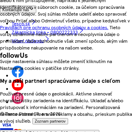
alebo k nim pristupujeme, napríklad k jedinečným
identifikátorom v súboroch cookie, za účelom spracúvania
Kontaktujte nás
osobných údajov. Svoj súhlas môžete udeliť alebo spravovať
voľbou Prijať alebo Odmietnuť všetko, prípadne kedykoľvek v
Tesco.sk
Pravidlách pre ochranu osobných údajov a cookies.
Tieto
Zákaznícka linka - 0800222333
voľby oznámime našim partnerom a neovplyvnia údaje o
Výber obchodu
prehliadaní. Vaše rozhodnutie však zmení spôsob, akým vám
prispôsobíme nakupovanie na našom webe.
followUs
Svoje nastavenia súhlasu môžete zmeniť kliknutím na
Nastavenia cookies v pätičke stránky.
My a naši partneri spracúvame údaje s cieľom
Používať presné údaje o geolokácii. Aktívne skenovať
charakteristiky zariadenia na identifikáciu. Ukladať a/alebo
pristupovať k informáciám na zariadení. Personalizovaná
©
Tesco Stores SR, a.s. 2026
reklama a obsah, meranie reklamy a obsahu, prieskum publika
a vývoj služieb.
Zoznam partnerov