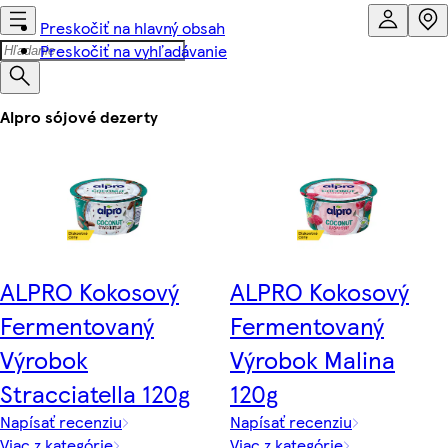
Preskočiť na hlavný obsah
Preskočiť na vyhľadávanie
Alpro sójové dezerty
ALPRO Kokosový
ALPRO Kokosový
Fermentovaný
Fermentovaný
Výrobok
Výrobok Malina
Stracciatella 120g
120g
Napísať recenziu
Napísať recenziu
Viac z kategórie
Viac z kategórie