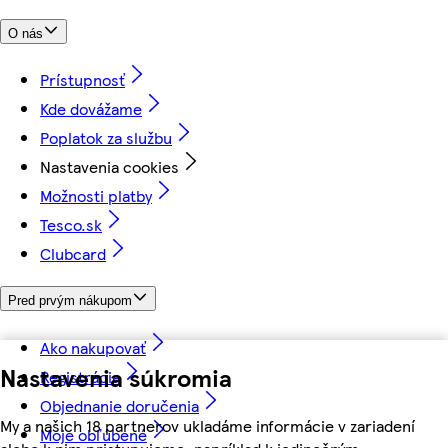
O nás
Prístupnosť
Kde dovážame
Poplatok za službu
Nastavenia cookies
Možnosti platby
Tesco.sk
Clubcard
Pred prvým nákupom
Ako nakupovať
Nastavenia súkromia
Registrácia
Objednanie doručenia
My a našich 18 partnerov ukladáme informácie v zariadení
Moje obľúbené