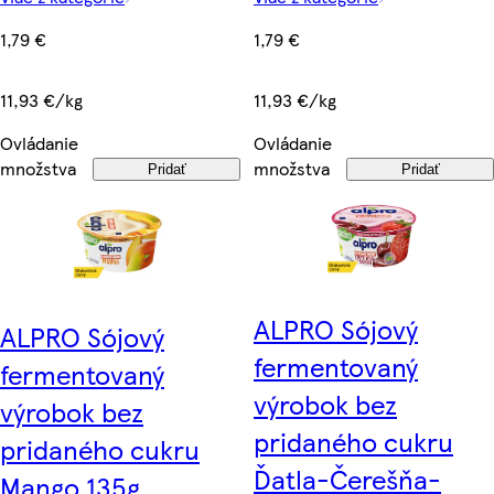
1,79 €
1,79 €
11,93 €/kg
11,93 €/kg
Ovládanie
Ovládanie
množstva
množstva
Pridať
Pridať
ALPRO Sójový
ALPRO Sójový
fermentovaný
fermentovaný
výrobok bez
výrobok bez
pridaného cukru
pridaného cukru
Ďatla-Čerešňa-
Mango 135g