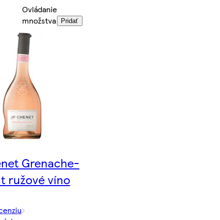
Ovládanie
množstva
Pridať
enet Grenache-
t ružové víno
cenziu