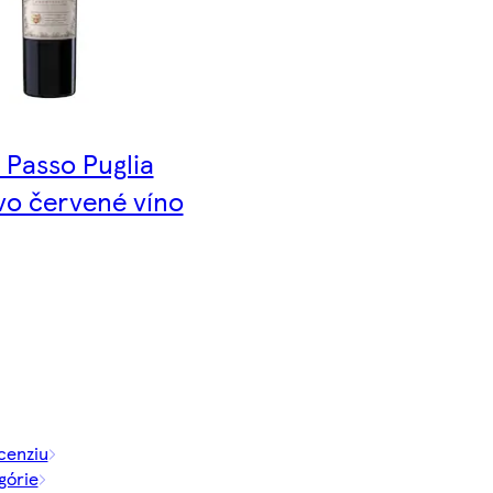
 Passo Puglia
vo červené víno
cenziu
górie