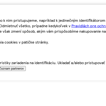
bo k nim pristupujeme, napríklad k jedinečným identifikátoro
o Odmietnuť všetko, prípadne kedykoľvek v
Pravidlách pre ochr
tie však zmení spôsob, akým vám prispôsobíme nakupovanie n
ia cookies v pätičke stránky.
istiky zariadenia na identifikáciu. Ukladať a/alebo pristupova
Zoznam partnerov