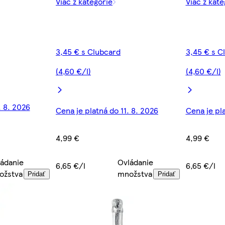
Viac z kategórie
Viac z kate
3,45 € s Clubcard
3,45 € s C
(4,60 €/l)
(4,60 €/l)
. 8. 2026
Cena je platná do 11. 8. 2026
Cena je pla
4,99 €
4,99 €
ádanie
Ovládanie
6,65 €/l
6,65 €/l
ožstva
množstva
Pridať
Pridať