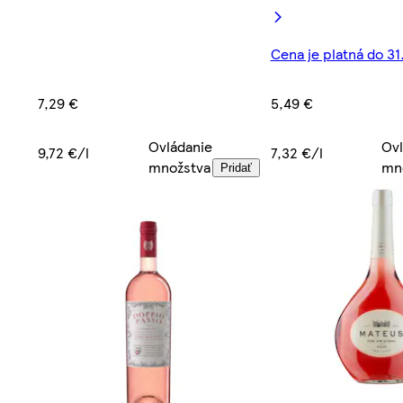
Cena je platná do 31
7,29 €
5,49 €
Ovládanie
Ovl
9,72 €/l
7,32 €/l
množstva
mn
Pridať