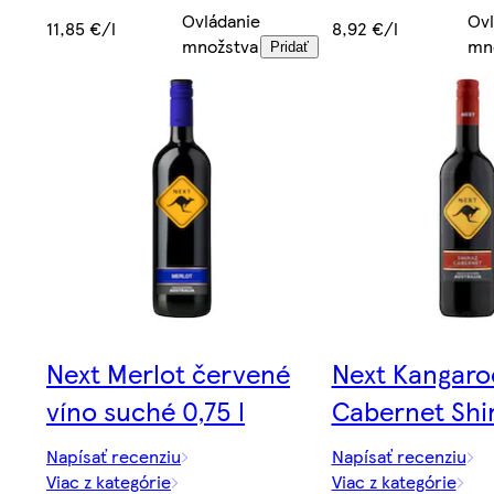
Ovládanie
Ovl
11,85 €/l
8,92 €/l
množstva
mn
Pridať
Next Merlot červené
Next Kangaro
víno suché 0,75 l
Cabernet Shir
Napísať recenziu
Napísať recenziu
Viac z kategórie
Viac z kategórie