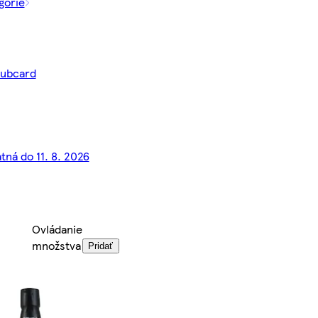
górie
lubcard
tná do 11. 8. 2026
Ovládanie
množstva
Pridať