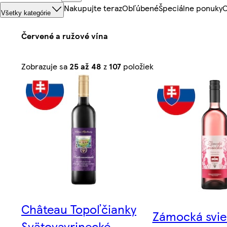
Nakupujte teraz
Obľúbené
Špeciálne ponuky
O
Všetky kategórie
Červené a ružové vína
Zoradené
Zobrazuje sa
25 až 48
z
107
položiek
podľa
relevantnosti
Château Topoľčianky
Zámocká svie
Svätovavrinecké