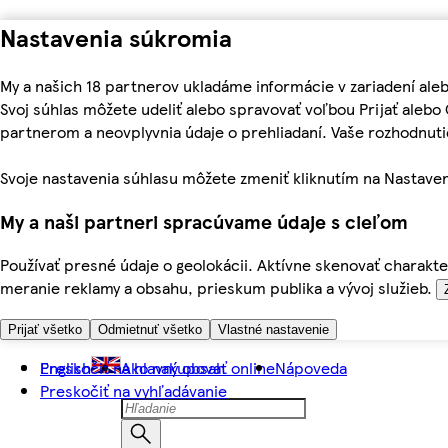
Nastavenia súkromia
My a našich 18 partnerov ukladáme informácie v zariadení ale
Svoj súhlas môžete udeliť alebo spravovať voľbou Prijať aleb
partnerom a neovplyvnia údaje o prehliadaní. Vaše rozhodnu
Svoje nastavenia súhlasu môžete zmeniť kliknutím na Nastaven
My a naši partneri spracúvame údaje s cieľom
Používať presné údaje o geolokácii. Aktívne skenovať charakter
meranie reklamy a obsahu, prieskum publika a vývoj služieb.
Prijať všetko
Odmietnuť všetko
Vlastné nastavenie
Preskočiť na hlavný obsah
English
Ako nakupovať online
Nápoveda
Preskočiť na vyhľadávanie