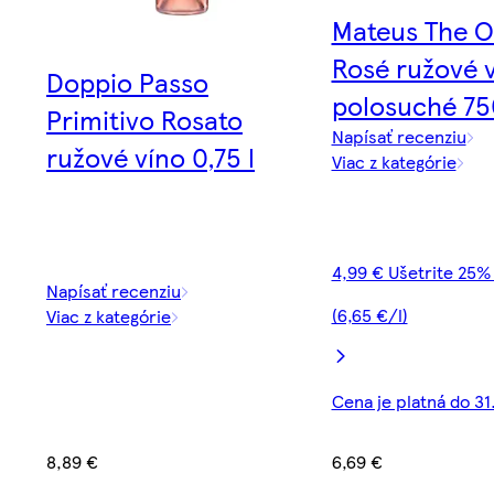
Mateus The Or
Rosé ružové 
Doppio Passo
polosuché 75
Primitivo Rosato
Napísať recenziu
ružové víno 0,75 l
Viac z kategórie
4,99 € Ušetrite 25%
Napísať recenziu
(6,65 €/l)
Viac z kategórie
Cena je platná do 31
8,89 €
6,69 €