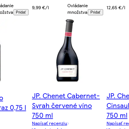
ádanie
Ovládanie
9,99 €/l
12,65 €/l
ožstva
množstva
Pridať
Pridať
JP. Chenet Cabernet-
JP. Ch
o
Syrah červené víno
Cinsaul
az 0,75 l
750 ml
750 ml
Napísať recenziu
Napísať re