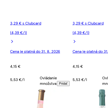
3,29 € s Clubcard
3,29 € s Clubcard
(4,39 €/l)
(4,39 €/l)
Cena je platná do 31. 8. 2026
Cena je platná do 31
4,15 €
4,15 €
Ovládanie
Ovl
5,53 €/l
5,53 €/l
množstva
mn
Pridať