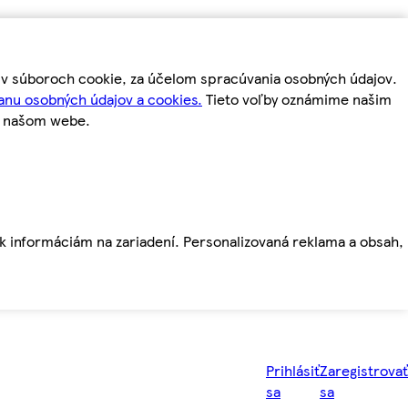
m v súboroch cookie, za účelom spracúvania osobných údajov.
anu osobných údajov a cookies.
Tieto voľby oznámime našim
a našom webe.
ť k informáciám na zariadení. Personalizovaná reklama a obsah,
Prihlásiť
Zaregistrovať
sa
sa