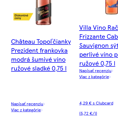
Villa Vino Ra
Frizzante Ca
Château Topoľčianky
Sauvignon sý
Prezident frankovka
perlivé víno 
modrá šumivé víno
ružové 0,75 l
ružové sladké 0,75 l
Napísať recenziu
Viac z kategórie
4,29 € s Clubcard
Napísať recenziu
Viac z kategórie
(5,72 €/l)