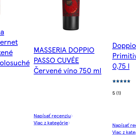
ča
bernet
Doppio
MASSERIA DOPPIO
tené
Primiti
PASSO CUVÉE
polosuché
0,75 l
Červené víno 750 ml
5 (1)
Napísať recenziu
Viac z kategórie
Napísať re
Viac z kate