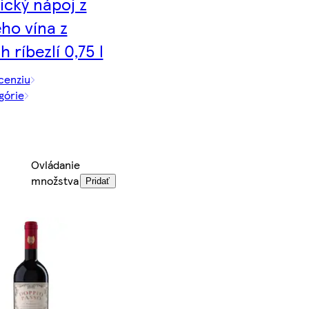
ický nápoj z
ho vína z
h ríbezlí 0,75 l
cenziu
górie
Ovládanie
množstva
Pridať