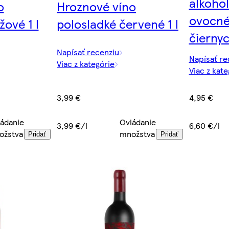
alkohol
o
Hroznové víno
ovocné
žové 1 l
polosladké červené 1 l
čiernyc
Napísať recenziu
Napísať re
Viac z kategórie
Viac z kate
4,95 €
3,99 €
ádanie
Ovládanie
6,60 €/l
3,99 €/l
ožstva
množstva
Pridať
Pridať