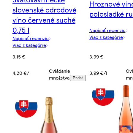
Hroznové vín
slovenské odrodové
polosladké ru
víno červené suché
0,75 l
Napísať recenziu
Viac z kategórie
Napísať recenziu
Viac z kategórie
3,99 €
3,15 €
Ovl
Ovládanie
3,99 €/l
4,20 €/l
mn
množstva
Pridať