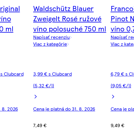
iginal
Waldschütz Blauer
Franco
víno
Zweigelt Rosé ružové
Pinot 
0 ml
víno polosuché 750 ml
víno 0,
Napísať recenziu
Napísať re
Viac z kategórie
Viac z kate
 s Clubcard
3,99 € s Clubcard
6,79 € s C
(5,32 €/l)
(9,05 €/l)
. 8. 2026
Cena je platná do 31. 8. 2026
Cena je pl
7,49 €
9,49 €