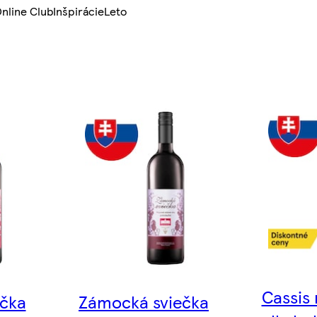
nline Club
Inšpirácie
Leto
Cassis
čka
Zámocká sviečka