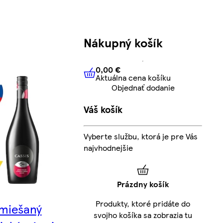
Nákupný košík
0,00 €
Aktuálna cena košíku
0,00 €
Aktuálna cena košíku
Objednať dodanie
Váš košík
Vyberte službu, ktorá je pre Vás
najvhodnejšie
Prázdny košík
Produkty, ktoré pridáte do
 miešaný
svojho košíka sa zobrazia tu