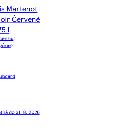
is Martenot
Noir Červené
75 l
cenziu
górie
lubcard
atná do 31. 8. 2026