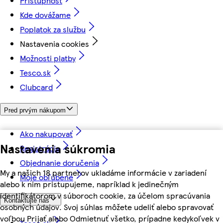
Prístupnosť
Kde dovážame
Poplatok za službu
Nastavenia cookies
Možnosti platby
Tesco.sk
Clubcard
Pred prvým nákupom
Ako nakupovať
Nastavenia súkromia
Registrácia
Objednanie doručenia
My a našich 18 partnerov ukladáme informácie v zariadení
Moje obľúbené
alebo k nim pristupujeme, napríklad k jedinečným
identifikátorom v súboroch cookie, za účelom spracúvania
Kontaktujte nás
osobných údajov. Svoj súhlas môžete udeliť alebo spravovať
voľbou Prijať alebo Odmietnuť všetko, prípadne kedykoľvek v