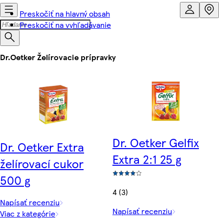
Preskočiť na hlavný obsah
Preskočiť na vyhľadávanie
Dr.Oetker Želírovacie prípravky
Dr. Oetker Gelfix
Dr. Oetker Extra
Extra 2:1 25 g
želírovací cukor
500 g
4 (3)
Napísať recenziu
Napísať recenziu
Viac z kategórie