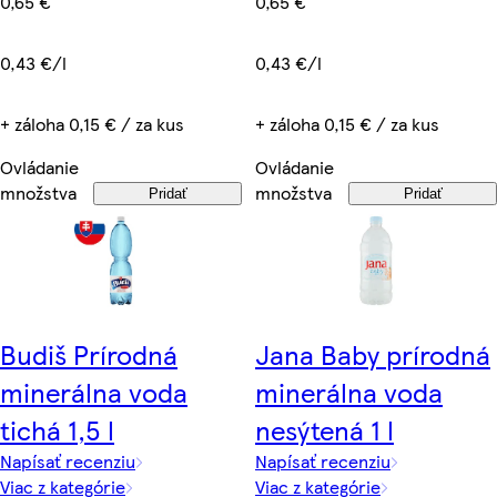
0,65 €
0,65 €
0,43 €/l
0,43 €/l
+ záloha 0,15 € / za kus
+ záloha 0,15 € / za kus
Ovládanie
Ovládanie
množstva
množstva
Pridať
Pridať
Budiš Prírodná
Jana Baby prírodná
minerálna voda
minerálna voda
tichá 1,5 l
nesýtená 1 l
Napísať recenziu
Napísať recenziu
Viac z kategórie
Viac z kategórie