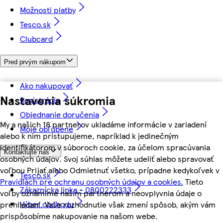
Možnosti platby
Tesco.sk
Clubcard
Pred prvým nákupom
Ako nakupovať
Nastavenia súkromia
Registrácia
Objednanie doručenia
My a našich 18 partnerov ukladáme informácie v zariadení
Moje obľúbené
alebo k nim pristupujeme, napríklad k jedinečným
identifikátorom v súboroch cookie, za účelom spracúvania
Kontaktujte nás
osobných údajov. Svoj súhlas môžete udeliť alebo spravovať
voľbou Prijať alebo Odmietnuť všetko, prípadne kedykoľvek v
Tesco.sk
Pravidlách pre ochranu osobných údajov a cookies.
Tieto
Zákaznícka linka - 0800222333
voľby oznámime našim partnerom a neovplyvnia údaje o
Výber obchodu
prehliadaní. Vaše rozhodnutie však zmení spôsob, akým vám
prispôsobíme nakupovanie na našom webe.