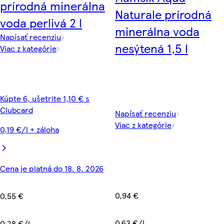
prírodná minerálna
Naturale prírodná
voda perlivá 2 l
minerálna voda
Napísať recenziu
nesýtená 1,5 l
Viac z kategórie
Kúpte 6, ušetrite 1,10 € s
Clubcard
Napísať recenziu
Viac z kategórie
0,19 €/l + záloha
Cena je platná do 18. 8. 2026
0,94 €
0,55 €
0,63 €/l
0,28 €/l