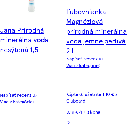
Ľubovnianka
Magnéziová
Jana Prírodná
prírodná minerálna
minerálna voda
voda jemne perlivá
nesýtená 1,5 l
2 l
Napísať recenziu
Viac z kategórie
Kúpte 6, ušetrite 1,10 € s
Napísať recenziu
Clubcard
Viac z kategórie
0,19 €/l + záloha