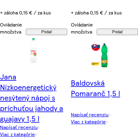
+ záloha 0,15 € / za kus
+ záloha 0,15 € / za kus
Ovládanie
Ovládanie
množstva
množstva
Pridať
Pridať
Jana
Baldovská
Nízkoenergetický
Pomaranč 1,5 l
nesýtený nápoj s
príchuťou jahody a
Napísať recenziu
guajavy 1,5 l
Viac z kategórie
Napísať recenziu
Viac z kategórie