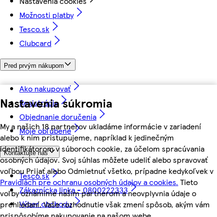
Nastavenia cookies
Možnosti platby
Tesco.sk
Clubcard
Pred prvým nákupom
Ako nakupovať
Nastavenia súkromia
Registrácia
Objednanie doručenia
My a našich 18 partnerov ukladáme informácie v zariadení
Moje obľúbené
alebo k nim pristupujeme, napríklad k jedinečným
identifikátorom v súboroch cookie, za účelom spracúvania
Kontaktujte nás
osobných údajov. Svoj súhlas môžete udeliť alebo spravovať
voľbou Prijať alebo Odmietnuť všetko, prípadne kedykoľvek v
Tesco.sk
Pravidlách pre ochranu osobných údajov a cookies.
Tieto
Zákaznícka linka - 0800222333
voľby oznámime našim partnerom a neovplyvnia údaje o
Výber obchodu
prehliadaní. Vaše rozhodnutie však zmení spôsob, akým vám
prispôsobíme nakupovanie na našom webe.