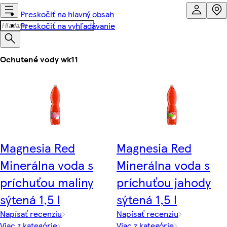
Preskočiť na hlavný obsah
Preskočiť na vyhľadávanie
Ochutené vody wk11
Magnesia Red
Magnesia Red
Minerálna voda s
Minerálna voda s
príchuťou maliny
príchuťou jahody
sýtená 1,5 l
sýtená 1,5 l
Napísať recenziu
Napísať recenziu
Viac z kategórie
Viac z kategórie