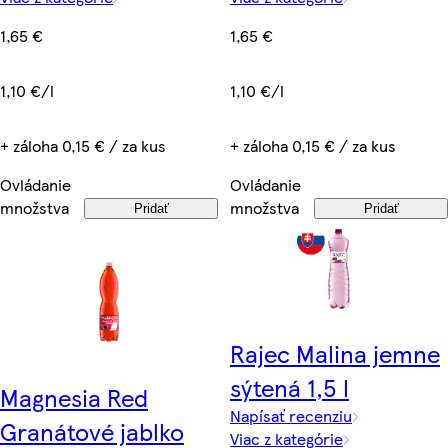
1,65 €
1,65 €
1,10 €/l
1,10 €/l
+ záloha 0,15 € / za kus
+ záloha 0,15 € / za kus
Ovládanie
Ovládanie
množstva
množstva
Pridať
Pridať
Rajec Malina jemne
sýtená 1,5 l
Magnesia Red
Napísať recenziu
Granátové jablko
Viac z kategórie