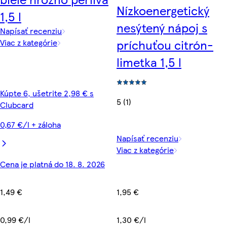
Nízkoenergetický
1,5 l
nesýtený nápoj s
Napísať recenziu
príchuťou citrón-
Viac z kategórie
limetka 1,5 l
Kúpte 6, ušetrite 2,98 € s
5 (1)
Clubcard
0,67 €/l + záloha
Napísať recenziu
Viac z kategórie
Cena je platná do 18. 8. 2026
1,49 €
1,95 €
0,99 €/l
1,30 €/l